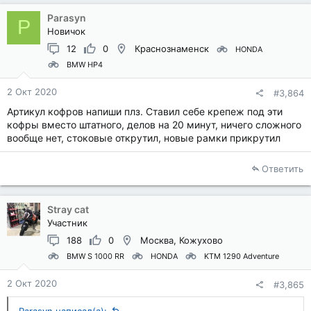
Parasyn
P
Новичок
12
0
Краснознаменск
HONDA
BMW HP4
2 Окт 2020
#3,864
Артикул кофров напиши плз. Ставил себе крепеж под эти
кофры вместо штатного, делов на 20 минут, ничего сложного
вообще нет, стоковые открутил, новые рамки прикрутил
Ответить
Stray cat
Участник
188
0
Москва, Кожухово
BMW S 1000 RR
HONDA
KTM 1290 Adventure
2 Окт 2020
#3,865
Parasyn написал(а):