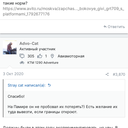
такие норм?
https://www.avito.ru/moskva/zapchas..._bokovye_givi_grt709_s_
platformami_1792677176
Ответить
Advo-Cat
Активный участник
305
1
Авиамоторная
KTM 1290 Adventure
3 Окт 2020
#3,870
Stray cat написал(а):
Спасибо!
На Памире он не пробовал их потерять?) Есть желание их
туда вывезти, если границы откроют.
Должны были в этом году экспериментировать, но увы. В