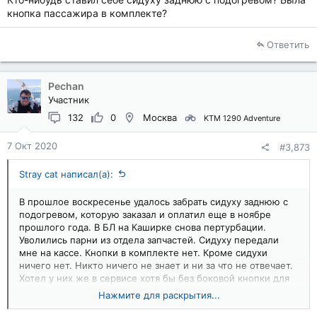
кнопка пассажира в комплекте?
Ответить
Pechan
Участник
132
0
Москва
KTM 1290 Adventure
7 Окт 2020
#3,873
Stray cat написал(а):
В прошлое воскресенье удалось забрать сидуху заднюю с
подогревом, которую заказал и оплатил еще в ноябре
прошлого года. В БЛ на Каширке снова пертурбации.
Уволились парни из отдела запчастей. Сидуху передали
мне на кассе. Кнопки в комплекте нет. Кроме сидухи
ничего нет. Никто ничего не знает и ни за что не отвечает.
Хотел у них же в сервисе хотя бы без боковой кнопки для
пассажира установить, но там то еще не работают, то уже
Нажмите для раскрытия...
не работают. Может, это проблемы одного из магазов БЛ.
Но впечатления от этого дилера у меня лично самые