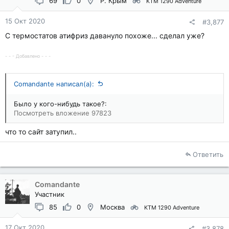
69
0
Р. Крым
KTM 1290 Adventure
15 Окт 2020
#3,877
С термостатов атифриз давануло похоже... сделал уже?
- - - Добавлено - - -
Comandante написал(а):
Было у кого-нибудь такое?:
Посмотреть вложение 97823
что то сайт затупил..
Ответить
Comandante
Участник
85
0
Москва
KTM 1290 Adventure
17 Окт 2020
#3,878