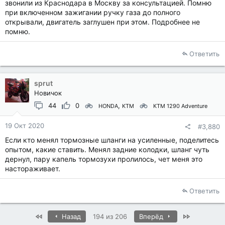
звонили из Краснодара в Москву за консультацией. Помню
при включенном зажигании ручку газа до полного
открывали, двигатель заглушен при этом. Подробнее не
помню.
Ответить
sprut
Новичок
44
0
HONDA
KTM
KTM 1290 Adventure
19 Окт 2020
#3,880
Если кто менял тормозные шланги на усиленные, поделитесь
опытом, какие ставить. Менял задние колодки, шланг чуть
дернул, пару капель тормозухи пролилось, чет меня это
настораживает.
Ответить
First
Last
Назад
194 из 206
Вперёд