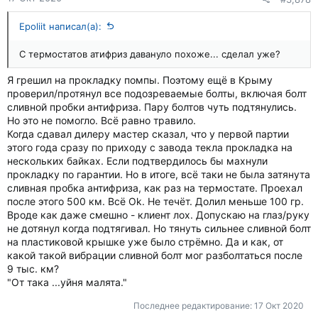
Epoliit написал(а):
С термостатов атифриз давануло похоже... сделал уже?
Я грешил на прокладку помпы. Поэтому ещё в Крыму
проверил/протянул все подозреваемые болты, включая болт
сливной пробки антифриза. Пару болтов чуть подтянулись.
Но это не помогло. Всё равно травило.
Когда сдавал дилеру мастер сказал, что у первой партии
этого года сразу по приходу с завода текла прокладка на
нескольких байках. Если подтвердилось бы махнули
прокладку по гарантии. Но в итоге, всё таки не была затянута
сливная пробка антифриза, как раз на термостате. Проехал
после этого 500 км. Всё Ok. Не течёт. Долил меньше 100 гр.
Вроде как даже смешно - клиент лох. Допускаю на глаз/руку
не дотянул когда подтягивал. Но тянуть сильнее сливной болт
на пластиковой крышке уже было стрёмно. Да и как, от
какой такой вибрации сливной болт мог разболтаться после
9 тыс. км?
"От така ...уйня малята."
Последнее редактирование:
17 Окт 2020