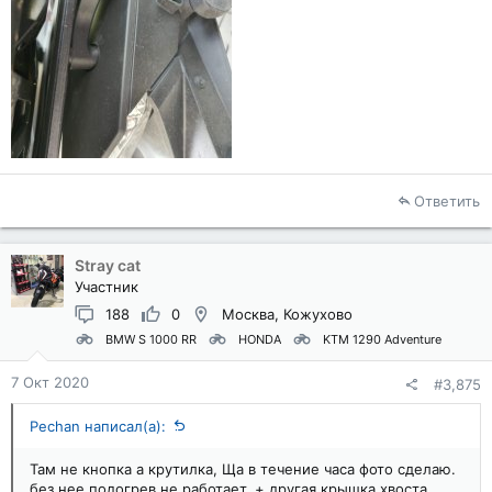
Ответить
Stray cat
Участник
188
0
Москва, Кожухово
BMW S 1000 RR
HONDA
KTM 1290 Adventure
7 Окт 2020
#3,875
Pechan написал(а):
Там не кнопка а крутилка, Ща в течение часа фото сделаю.
без нее подогрев не работает. + другая крышка хвоста