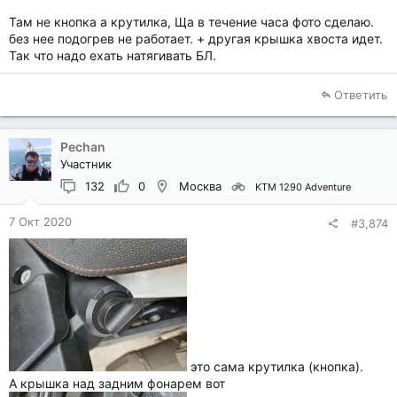
негативные.
Там не кнопка а крутилка, Ща в течение часа фото сделаю.
Кто-нибудь ставил себе сидуху заднюю с подогревом?
без нее подогрев не работает. + другая крышка хвоста идет.
Была кнопка пассажира в комплекте?
Так что надо ехать натягивать БЛ.
Ответить
Pechan
Участник
132
0
Москва
KTM 1290 Adventure
7 Окт 2020
#3,874
это сама крутилка (кнопка).
А крышка над задним фонарем вот