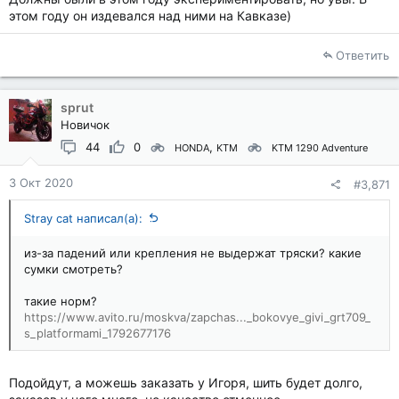
этом году он издевался над ними на Кавказе)
Ответить
sprut
Новичок
44
0
HONDA
KTM
KTM 1290 Adventure
3 Окт 2020
#3,871
Stray cat написал(а):
из-за падений или крепления не выдержат тряски? какие
сумки смотреть?
такие норм?
https://www.avito.ru/moskva/zapchas..._bokovye_givi_grt709_
s_platformami_1792677176
Подойдут, а можешь заказать у Игоря, шить будет долго,