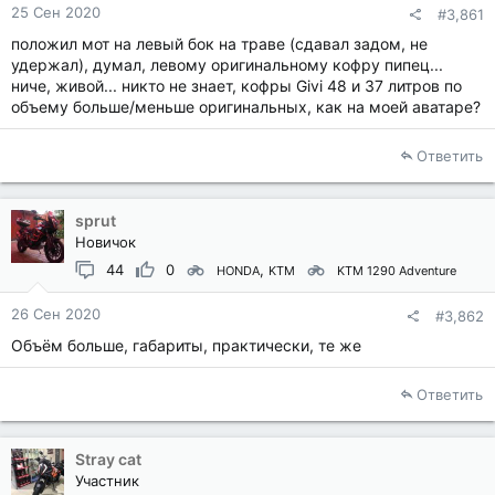
25 Сен 2020
#3,861
положил мот на левый бок на траве (сдавал задом, не
удержал), думал, левому оригинальному кофру пипец...
ниче, живой... никто не знает, кофры Givi 48 и 37 литров по
объему больше/меньше оригинальных, как на моей аватаре?
Ответить
sprut
Новичок
44
0
HONDA
KTM
KTM 1290 Adventure
26 Сен 2020
#3,862
Объём больше, габариты, практически, те же
Ответить
Stray cat
Участник