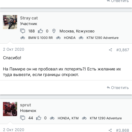
Ответить
Stray cat
Участник
188
0
Москва, Кожухово
BMW S 1000 RR
HONDA
KTM 1290 Adventure
2 Окт 2020
#3,867
Спасибо!
На Памире он не пробовал их потерять?) Есть желание их
туда вывезти, если границы откроют.
Ответить
sprut
Новичок
44
0
HONDA
KTM
KTM 1290 Adventure
2 Окт 2020
#3,868