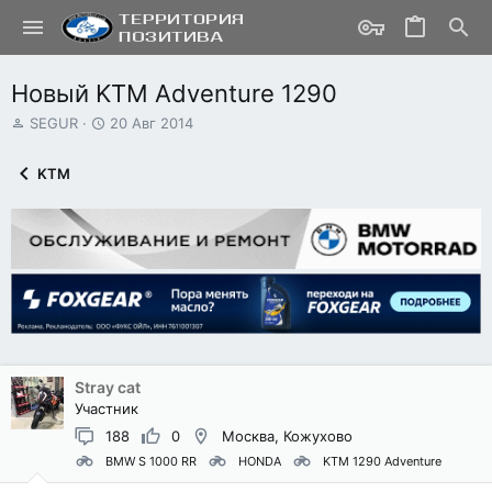
Новый KTM Adventure 1290
А
Д
SEGUR
20 Авг 2014
в
а
т
т
KTM
о
а
р
н
т
а
е
ч
м
а
ы
л
а
Stray cat
Участник
188
0
Москва, Кожухово
BMW S 1000 RR
HONDA
KTM 1290 Adventure