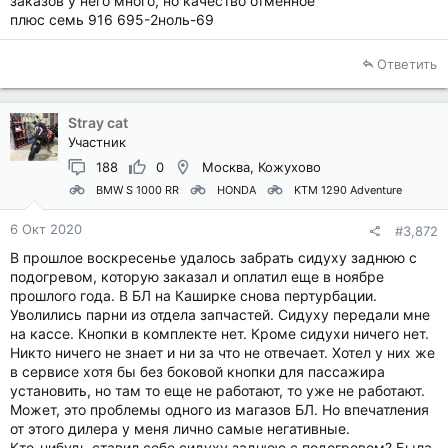
заказов у него много, но качество отменное
плюс семь 916 695-2ноль-69
Ответить
Stray cat
Участник
188
0
Москва, Кожухово
BMW S 1000 RR
HONDA
KTM 1290 Adventure
6 Окт 2020
#3,872
В прошлое воскресенье удалось забрать сидуху заднюю с
подогревом, которую заказал и оплатил еще в ноябре
прошлого года. В БЛ на Каширке снова пертурбации.
Уволились парни из отдела запчастей. Сидуху передали мне
на кассе. Кнопки в комплекте нет. Кроме сидухи ничего нет.
Никто ничего не знает и ни за что не отвечает. Хотел у них же
в сервисе хотя бы без боковой кнопки для пассажира
установить, но там то еще не работают, то уже не работают.
Может, это проблемы одного из магазов БЛ. Но впечатления
от этого дилера у меня лично самые негативные.
Кто-нибудь ставил себе сидуху заднюю с подогревом? Была