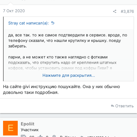
7 Окт 2020
#3,876
Stray cat написал(а):
да, все так. то же самое подтвердили в сервисе. вроде, по
телефону сказали, что нашли крутилку и крышку. поеду
забирать.
парни, а не может кто также наглядно с фотками
подсказать, что открутить надо от крепления штатных
кофров, чтобы установить рамки под кофры Гиви? я
примерно понял, но там еще под хвостом соединение
Нажмите для раскрытия...
идет, его как снять? не нашел нигде инструкции, как
демонтировать старые крепления.
На сайте givi инструкцию пошукайте. Она у них обычно
довольно таки подробная.
Ответить
Epoliit
E
Участник