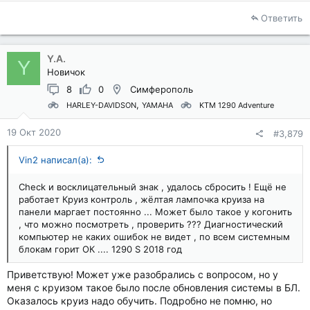
Ответить
Y.A.
Y
Новичок
8
0
Симферополь
HARLEY-DAVIDSON
YAMAHA
KTM 1290 Adventure
19 Окт 2020
#3,879
Vin2 написал(а):
Check и восклицательный знак , удалось сбросить ! Ещё не
работает Круиз контроль , жёлтая лампочка круиза на
панели маргает постоянно ... Может было такое у когонить
, что можно посмотреть , проверить ??? Диагностический
компьютер не каких ошибок не видет , по всем системным
блокам горит ОК .... 1290 S 2018 год
Приветствую! Может уже разобрались с вопросом, но у
меня с круизом такое было после обновления системы в БЛ.
Оказалось круиз надо обучить. Подробно не помню, но