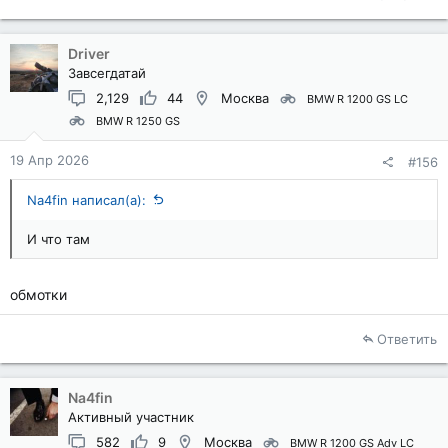
Driver
Завсегдатай
2,129
44
Москва
BMW R 1200 GS LC
BMW R 1250 GS
19 Апр 2026
#156
Na4fin написал(а):
И что там
обмотки
Ответить
Na4fin
Активный участник
582
9
Москва
BMW R 1200 GS Adv LC