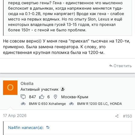
перед смертью гены? Гена - единственное что мысленно
беспокоит в дальняках, когда напряжение меняется туда-
сюда на 0.1-0.2В, прям напрягает) Вроде как гена - слабое
место на первых водяных. Но по опыту Slon, Lexus и ещё
некоторых владельцев гусей 13-15 годов, кто проехал
более 150т - с геной не было проблем.
Не совсем верно)) У меня гена "приехал" тысячах на 120-ти,
примерно. Была замена генератора. К слову, это
единственная крупная поломка была на 1200-м.
Ответить
Okella
O
Активный участник
847
6
Москва-Крым
BMW G 650 Xchallenge
BMW R 1200 GS LC
HONDA
17 Апр 2026
#150
Na4fin написал(а):