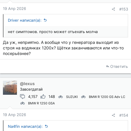
19 Апр 2026
#153
Driver написал(а):
нет симптомов. просто может отъехать молча
Да уж, неприятно. А вообще что у генератора выходит из
строя на водянках 1200х? Щётки заканчиваются или что-то
посерьёзнее?
Ответить
@lexus
Завсегдатай
4,157
148
SUZUKI
BMW R 1200 GS Adv LC
BMW R 1250 GSA
19 Апр 2026
#154
Na4fin написал(а):