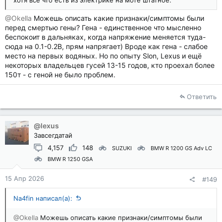
@Okella
Можешь описать какие признаки/симптомы были
перед смертью гены? Гена - единственное что мысленно
беспокоит в дальняках, когда напряжение меняется туда-
сюда на 0.1-0.2В, прям напрягает) Вроде как гена - слабое
место на первых водяных. Но по опыту Slon, Lexus и ещё
некоторых владельцев гусей 13-15 годов, кто проехал более
150т - с геной не было проблем.
Ответить
@lexus
Завсегдатай
4,157
148
SUZUKI
BMW R 1200 GS Adv LC
BMW R 1250 GSA
15 Апр 2026
#149
Na4fin написал(а):
@Okella
Можешь описать какие признаки/симптомы были