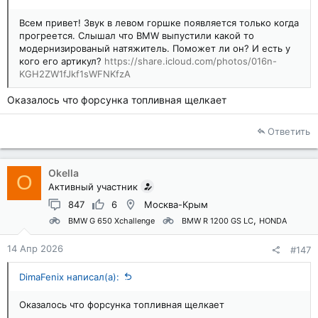
Всем привет! Звук в левом горшке появляется только когда
прогреется. Слышал что BMW выпустили какой то
модернизированый натяжитель. Поможет ли он? И есть у
кого его артикул?
https://share.icloud.com/photos/016n-
KGH2ZW1fJkf1sWFNKfzA
Оказалось что форсунка топливная щелкает
Ответить
Okella
O
Активный участник
847
6
Москва-Крым
BMW G 650 Xchallenge
BMW R 1200 GS LC
HONDA
14 Апр 2026
#147
DimaFenix написал(а):
Оказалось что форсунка топливная щелкает