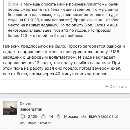
@Okella
Можешь описать какие признаки/симптомы были
перед смертью гены? Гена - единственное что мысленно
беспокоит в дальняках, когда напряжение меняется туда-
сюда на 0.1-0.2В, прям напрягает) Вроде как гена - слабое
место на первых водяных. Но по опыту Slon, Lexus и ещё
некоторых владельцев гусей 13-15 годов, кто проехал
более 150т - с геной не было проблем.
Никаких предпосылок не было. Просто загорается ошибка и
падает напряжение. у меня в прикуриватель воткнут USB
зарядник с цифровым вольтметром. И виде как падает
напряжение до 12 вольт, так сразу ошибка на панели. При
этом пока на работу ехал оно горело. потом вечером ехал,
все ок было, потом через 40 минут опять загорелось
Ответить
Driver
Завсегдатай
2,129
44
Москва
BMW R 1200 GS LC
BMW R 1250 GS