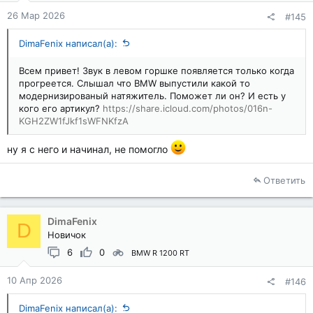
26 Мар 2026
#145
DimaFenix написал(а):
Всем привет! Звук в левом горшке появляется только когда
прогреется. Слышал что BMW выпустили какой то
модернизированый натяжитель. Поможет ли он? И есть у
кого его артикул?
https://share.icloud.com/photos/016n-
KGH2ZW1fJkf1sWFNKfzA
ну я с него и начинал, не помогло
Ответить
DimaFenix
D
Новичок
6
0
BMW R 1200 RT
10 Апр 2026
#146
DimaFenix написал(а):