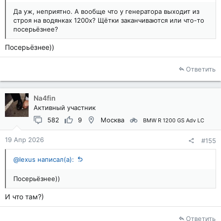
Да уж, неприятно. А вообще что у генератора выходит из
строя на водянках 1200х? Щётки заканчиваются или что-то
посерьёзнее?
Посерьёзнее))
Ответить
Na4fin
Активный участник
582
9
Москва
BMW R 1200 GS Adv LC
19 Апр 2026
#155
@lexus написал(а):
Посерьёзнее))
И что там?)
Ответить