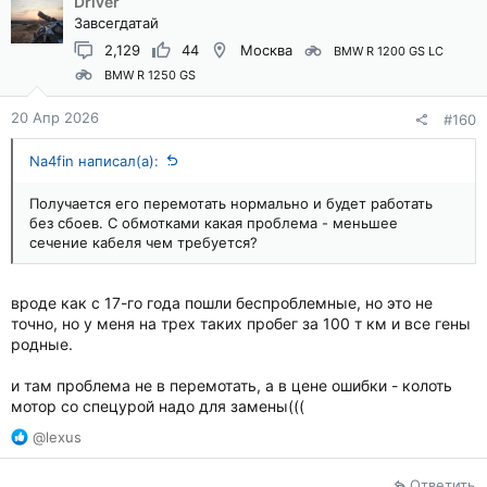
Driver
Завсегдатай
2,129
44
Москва
BMW R 1200 GS LC
BMW R 1250 GS
20 Апр 2026
#160
Na4fin написал(а):
Получается его перемотать нормально и будет работать
без сбоев. С обмотками какая проблема - меньшее
сечение кабеля чем требуется?
вроде как с 17-го года пошли беспроблемные, но это не
точно, но у меня на трех таких пробег за 100 т км и все гены
родные.
и там проблема не в перемотать, а в цене ошибки - колоть
мотор со спецурой надо для замены(((
Р
@lexus
е
а
Ответить