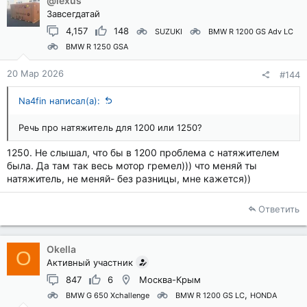
@lexus
Завсегдатай
4,157
148
SUZUKI
BMW R 1200 GS Adv LC
BMW R 1250 GSA
20 Мар 2026
#144
Na4fin написал(а):
Речь про натяжитель для 1200 или 1250?
1250. Не слышал, что бы в 1200 проблема с натяжителем
была. Да там так весь мотор гремел))) что меняй ты
натяжитель, не меняй- без разницы, мне кажется))
Ответить
Okella
O
Активный участник
847
6
Москва-Крым
BMW G 650 Xchallenge
BMW R 1200 GS LC
HONDA