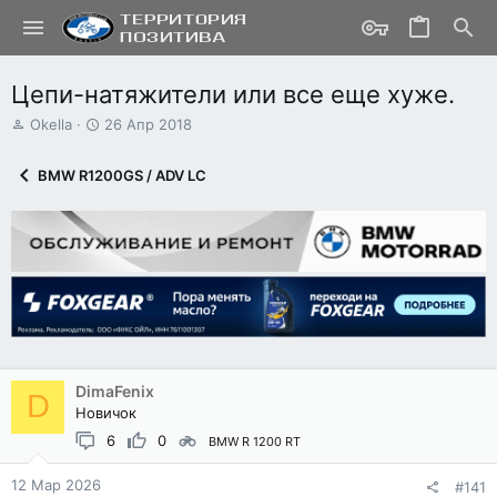
Цепи-натяжители или все еще хуже.
А
Д
Okella
26 Апр 2018
в
а
т
т
BMW R1200GS / ADV LC
о
а
р
н
т
а
е
ч
м
а
ы
л
а
DimaFenix
D
Новичок
6
0
BMW R 1200 RT
12 Мар 2026
#141