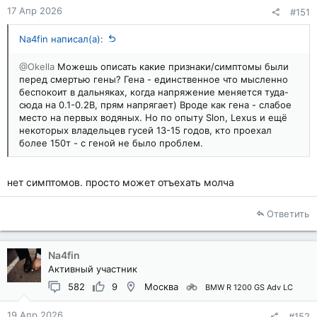
17 Апр 2026
#151
Na4fin написал(а):
@Okella
Можешь описать какие признаки/симптомы были
перед смертью гены? Гена - единственное что мысленно
беспокоит в дальняках, когда напряжение меняется туда-
сюда на 0.1-0.2В, прям напрягает) Вроде как гена - слабое
место на первых водяных. Но по опыту Slon, Lexus и ещё
некоторых владельцев гусей 13-15 годов, кто проехал
более 150т - с геной не было проблем.
нет симптомов. просто может отъехать молча
Ответить
Na4fin
Активный участник
582
9
Москва
BMW R 1200 GS Adv LC
19 Апр 2026
#152