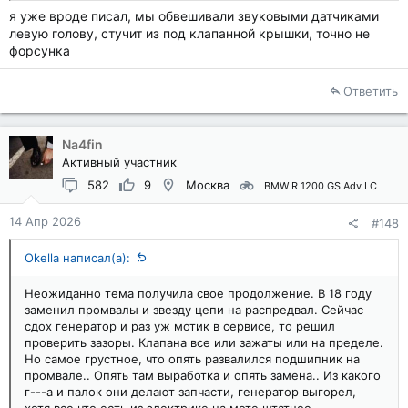
я уже вроде писал, мы обвешивали звуковыми датчиками
левую голову, стучит из под клапанной крышки, точно не
форсунка
Ответить
Na4fin
Активный участник
582
9
Москва
BMW R 1200 GS Adv LC
14 Апр 2026
#148
Okella написал(а):
Неожиданно тема получила свое продолжение. В 18 году
заменил промвалы и звезду цепи на распредвал. Сейчас
сдох генератор и раз уж мотик в сервисе, то решил
проверить зазоры. Клапана все или зажаты или на пределе.
Но самое грустное, что опять развалился подшипник на
промвале.. Опять там выработка и опять замена.. Из какого
г---а и палок они делают запчасти, генератор выгорел,
хотя все что есть из электрике на моте штатное.