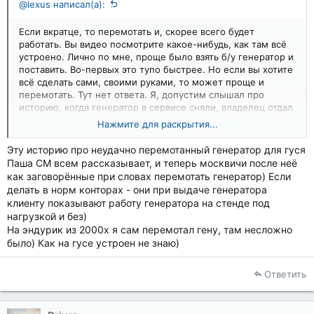
@lexus написал(а):
Если вкратце, то перемотать и, скорее всего будет
работать. Вы видео посмотрите какое-нибудь, как там всё
устроено. Лично по мне, проще было взять б/у генератор и
поставить. Во-первых это тупо быстрее. Но если вы хотите
всё сделать сами, своими руками, то может проще и
перемотать. Тут нет ответа. Я, допустим слышал про
историю, когда генератор в сервисе сняли, владелец отдал
на перемотку. Там перемотали, поставили, а он не алё))
Нажмите для раскрытия...
Пришлось опять в сервисе оплачивать демонтаж/монтаж.
Понятно, что можно потом эти бабки повесить на тех, кто
Эту историю про неудачно перемотанный генератор для гуся
неудачно перемотал, но оно вот мне, допустим, надо??
Паша СМ всем рассказывает, и теперь москвичи после неё
Нет, не надо. А так каждый сам решает.
как заговорённые при словах перемотать генератор) Если
делать в норм конторах - они при выдаче генератора
клиенту показывают работу генератора на стенде под
нагрузкой и без)
На эндурик из 2000х я сам перемотал гену, там несложно
было) Как на гусе устроен не знаю)
Ответить