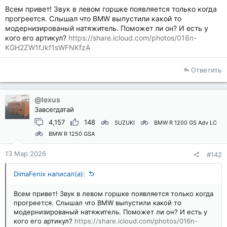
Всем привет! Звук в левом горшке появляется только когда
прогреется. Слышал что BMW выпустили какой то
модернизированый натяжитель. Поможет ли он? И есть у
кого его артикул?
https://share.icloud.com/photos/016n-
KGH2ZW1fJkf1sWFNKfzA
Ответить
@lexus
Завсегдатай
4,157
148
SUZUKI
BMW R 1200 GS Adv LC
BMW R 1250 GSA
13 Мар 2026
#142
DimaFenix написал(а):
Всем привет! Звук в левом горшке появляется только когда
прогреется. Слышал что BMW выпустили какой то
модернизированый натяжитель. Поможет ли он? И есть у
кого его артикул?
https://share.icloud.com/photos/016n-