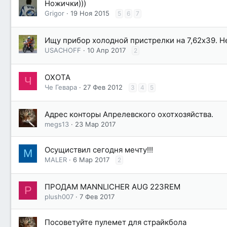
Ножички)))
Grigor
19 Ноя 2015
5
6
7
Ищу прибор холодной пристрелки на 7,62х39. Не
USACHOFF
10 Апр 2017
2
ОХОТА
Ч
Че Гевара
27 Фев 2012
3
4
5
Адрес конторы Апрелевского охотхозяйства.
megs13
23 Мар 2017
Осущиствил сегодня мечту!!!
M
MALER
6 Мар 2017
2
ПРОДАМ MANNLICHER AUG 223REM
P
plush007
7 Фев 2017
Посоветуйте пулемет для страйкбола