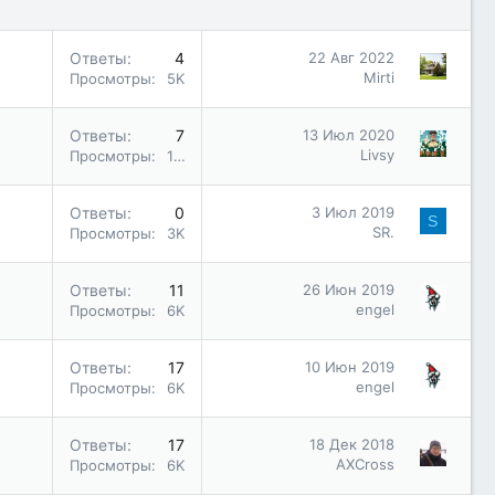
е
н
п
о
Ответы
4
22 Авг 2022
л
Mirti
Просмотры
5K
е
н
о
Ответы
7
13 Июл 2020
Livsy
Просмотры
10K
Ответы
0
3 Июл 2019
S
SR.
Просмотры
3K
Ответы
11
26 Июн 2019
engel
Просмотры
6K
Ответы
17
10 Июн 2019
engel
Просмотры
6K
Ответы
17
18 Дек 2018
AXCross
Просмотры
6K