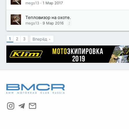
megs13
1 Мар 2017
Тепловизор на охоте.
megs13
9 Мар 2016
2
1
2
3
Вперёд