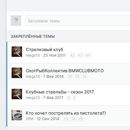
ЗАКРЕПЛЁННЫЕ ТЕМЫ
Стрелковый клуб
megs13
25 Ноя 2011
42
43
44
ОхотРыбКоллектив BMWCLUBMOTO
megs13
7 Фев 2014
12
13
14
Клубные стрельбы - сезон 2017.
megs13
7 Фев 2017
2
3
Кто хочет пострелять из пистолета?)
УРИ
12 Сен 2014
73
74
75