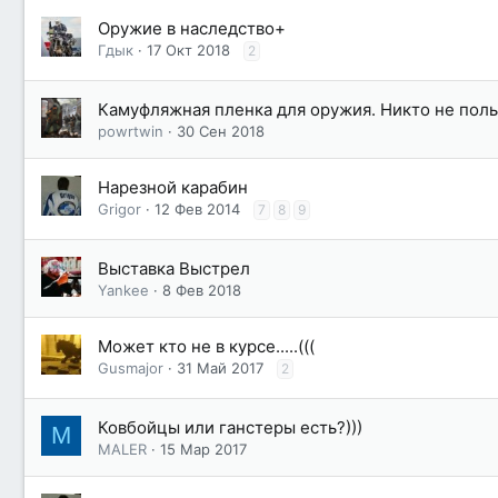
Оружие в наследство+
Гдык
17 Окт 2018
2
Камуфляжная пленка для оружия. Никто не поль
powrtwin
30 Сен 2018
Нарезной карабин
Grigor
12 Фев 2014
7
8
9
Выставка Выстрел
Yankee
8 Фев 2018
Может кто не в курсе.....(((
Gusmajor
31 Май 2017
2
Ковбойцы или ганстеры есть?)))
M
MALER
15 Мар 2017