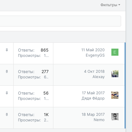
Фильтры
З
Ответы
865
11 Май 2020
E
а
EvgenyGS
Просмотры
151K
к
р
З
Ответы
277
4 Окт 2018
е
а
Alexay
Просмотры
65K
п
к
л
р
е
З
Ответы
56
17 Май 2017
е
н
а
Дядя Фёдор
Просмотры
13K
п
о
к
л
р
е
З
Ответы
1K
18 Мар 2017
е
н
а
Nemo
Просмотры
212K
п
о
к
л
р
е