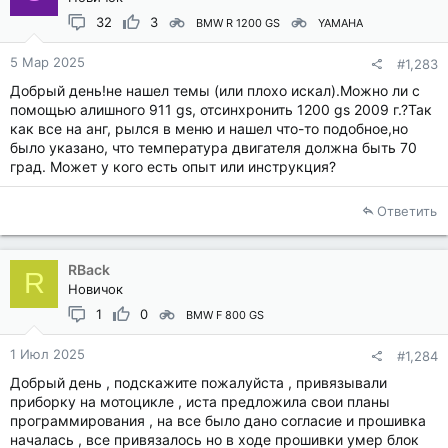
32
3
BMW R 1200 GS
YAMAHA
5 Мар 2025
#1,283
Добрый день!не нашел темы (или плохо искал).Можно ли с
помощью алишного 911 gs, отсинхронить 1200 gs 2009 г.?Так
как все на анг, рылся в меню и нашел что-то подобное,но
было указано, что температура двигателя должна быть 70
град. Может у кого есть опыт или инструкция?
Ответить
RBack
R
Новичок
1
0
BMW F 800 GS
1 Июл 2025
#1,284
Добрый день , подскажите пожалуйста , привязывали
приборку на мотоцикле , иста предложила свои планы
программирования , на все было дано согласие и прошивка
началась , все привязалось но в ходе прошивки умер блок