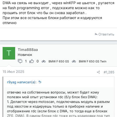
DWA на связь не выходит , через winKFP не шьется , ругается
на flash programming error , подскажите можно как то
прошить этот блок что бы он снова заработал .
При этом все остальные блоки работают и кодируются
отлично
Ответить
Tima888aa
T
Новичок
1
0
BMW F 650 GS
BMW F 650 GS Twin
15 Июл 2025
#1,285
r9yag написал(а):
отвечаю на собственные вопросы, может будет кому
полезен мой опыт установки rdс (б/у блок без DWA):
1. Делается через motoscan, подключаешь модуль в разъем
под хвостом и кодируешь только в приборке наличие и
отображение rdc (если блок с DWA, то тогда еще в блоках
ZFE, DWA). В самом блоке rdc тоже есть кодировки под тип