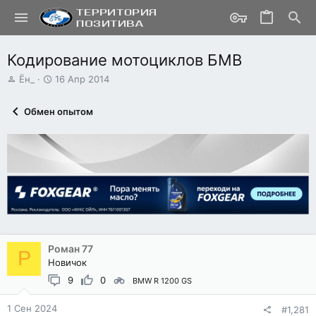
Кодирование мотоциклов БМВ
А
Д
Ён_
16 Апр 2014
в
а
т
т
Обмен опытом
о
а
р
н
т
а
е
ч
м
а
ы
л
а
Роман 77
Р
Новичок
9
0
BMW R 1200 GS
1 Сен 2024
#1,281