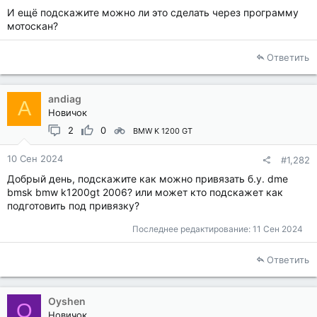
И ещё подскажите можно ли это сделать через программу
мотоскан?
Ответить
andiag
A
Новичок
2
0
BMW K 1200 GT
10 Сен 2024
#1,282
Добрый день, подскажите как можно привязать б.у. dme
bmsk bmw k1200gt 2006? или может кто подскажет как
подготовить под привязку?
Последнее редактирование:
11 Сен 2024
Ответить
Oyshen
O
Новичок