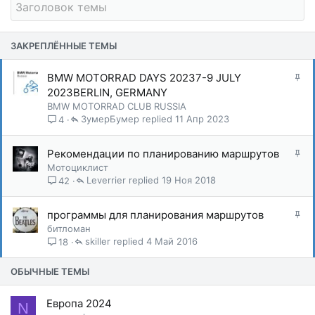
ЗАКРЕПЛЁННЫЕ ТЕМЫ
З
BMW MOTORRAD DAYS 20237-9 JULY
а
2023BERLIN, GERMANY
к
BMW MOTORRAD CLUB RUSSIA
р
ЗумерБумер
11 Апр 2023
4
е
п
З
Рекомендации по планированию маршрутов
л
а
Мотоциклист
е
к
Leverrier
19 Ноя 2018
42
н
р
о
е
З
программы для планирования маршрутов
п
а
битломан
л
к
skiller
4 Май 2016
18
е
р
н
е
ОБЫЧНЫЕ ТЕМЫ
о
п
л
Европа 2024
N
е