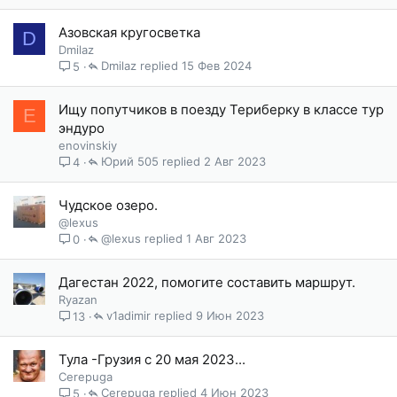
Азовская кругосветка
D
Dmilaz
Dmilaz
15 Фев 2024
5
Ищу попутчиков в поезду Териберку в классе тур
E
эндуро
enovinskiy
Юрий 505
2 Авг 2023
4
Чудское озеро.
@lexus
@lexus
1 Авг 2023
0
Дагестан 2022, помогите составить маршрут.
Ryazan
v1adimir
9 Июн 2023
13
Тула -Грузия с 20 мая 2023...
Cerepuga
Cerepuga
4 Июн 2023
5