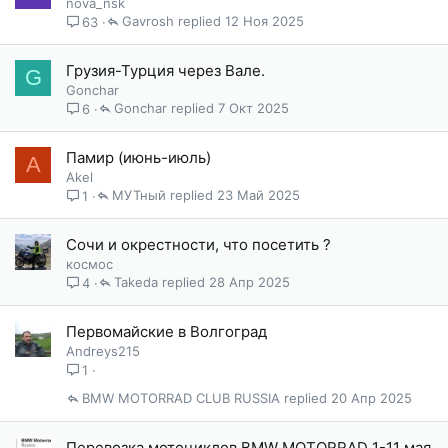
nova_nsk
н
Gavrosh
12 Ноя 2025
63
о
Грузия-Турция через Вале.
G
Gonchar
Gonchar
7 Окт 2025
6
Памир (июнь-июль)
A
Akel
МУТный
23 Май 2025
1
Сочи и окрестности, что посетить ?
космос
Takeda
28 Апр 2025
4
Первомайские в Волгоград
Andreys215
1
BMW MOTORRAD CLUB RUSSIA
20 Апр 2025
Перевозка мотоциклов BMW MOTORRAD 1-11 мая