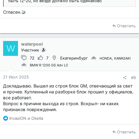
быть 12-20, но везде должно быть одинаково
Сгласен.🤝
Ответить
waterpool
W
Участник
72
7
Екатеринбург
HONDA
KAWASAKI
BMW R 1200 GS Adv LC
21 Июл 2025
#8
Докладываю. Вышел из строя блок GM, отвечающий за свет
и прочее. Купленный на разборке блок прошил у официалов,
все работает.
Вопрос в причине выхода из строя. Вскрыл- ни каких
признаков повреждения.
Р
InvasiON
и
Okella
е
а
Ответить
к