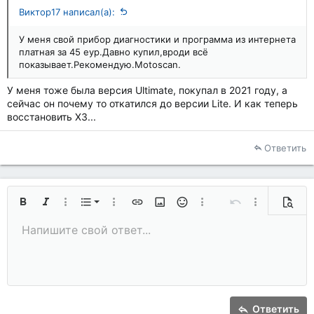
Виктор17 написал(а):
У меня свой прибор диагностики и программа из интернета
платная за 45 еур.Давно купил,вроди всё
показывает.Рекомендую.Motoscan.
У меня тоже была версия Ultimate, покупал в 2021 году, а
сейчас он почему то откатился до версии Lite. И как теперь
восстановить ХЗ...
Ответить
Нумерованный список
Жирный
Курсив
Дополнительно...
Список
Дополнительно...
Вставить ссылку
Вставить изображение
Смайлы
Дополнительно...
Отменить
Дополнительн
Предп
Маркированный список
Напишите свой ответ...
По левому краю
9
Обычный
Сохранить черновик
Arial
Размер шрифта
Выравнивание
Цитата
Повторить
Медиа
Переключить режим работы редактора
Цвет текста
Формат параграфа
Вставить таблицу
Удалить форматирование
Шрифт
Вставить горизонтальную линию
Черновики
Зачёркнутый
Спойлер
Подчёркнутый
Код
Однострочный код
Однострочный спойлер
10
Удалить черновик
Увеличить отступ
Book Antiqua
По центру
Заголовок 1
12
Courier New
Уменьшить отступ
По правому краю
Заголовок 2
15
Georgia
Выравнивание текста
Заголовок 3
Ответить