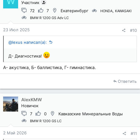
W
Участник
72
7
Екатеринбург
HONDA
KAWASAKI
BMW R 1200 GS Adv LC
23 Июл 2025
#10
@lexus написал(а):
Д- Диагностика!
А- акустика, Б- баллистика, Г- гимнастика.
Ответить
AlexKMW
Новичок
7
0
Кавказские Минеральные Воды
BMW R 1200 GS LC
2 Май 2026
#11