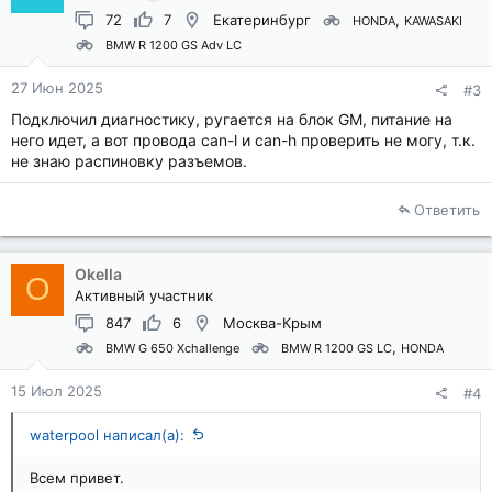
72
7
Екатеринбург
HONDA
KAWASAKI
BMW R 1200 GS Adv LC
27 Июн 2025
#3
Подключил диагностику, ругается на блок GM, питание на
него идет, а вот провода can-l и can-h проверить не могу, т.к.
не знаю распиновку разъемов.
Ответить
Okella
O
Активный участник
847
6
Москва-Крым
BMW G 650 Xchallenge
BMW R 1200 GS LC
HONDA
15 Июл 2025
#4
waterpool написал(а):
Всем привет.