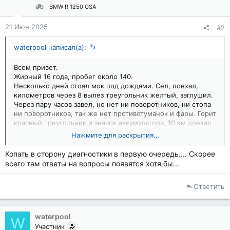
BMW R 1250 GSA
21 Июн 2025
#2
waterpool написал(а):
Всем привет.
Жирный 16 года, пробег около 140.
Несколько дней стоял мок под дождями. Сел, поехал,
километров через 8 вылез треугольник желтый, заглушил.
Через пару часов завел, но нет ни поворотников, ни стопа
ни поворотников, так же нет противотуманок и фары. Горит
красный треугольник и значок аккумулятора, 10 км доехал
до стоянки.
Нажмите для раскрытия...
На следующий день завелся, все ок, все горит, но пока
ехал минуты через 2 все погасло.
Копать в сторону диагностики в первую очередь.... Скорее
Доехал до гаража, аккумулятор зарядил, он новый (первый
всего там ответы на вопросы появятся хотя бы...
сезон), но больше ни горит ни чего, мот заводится,
красный треугольник стал желтый, значок аккумулятора не
Ответить
горит.
Предохранители все ок. Напряжение в норме.
Куда копать ?
waterpool
W
Участник