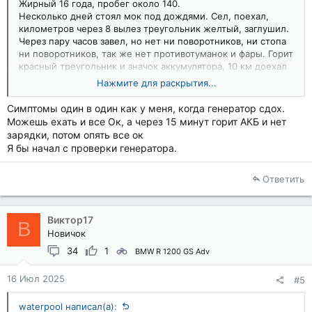
Жирный 16 года, пробег около 140.
Несколько дней стоял мок под дождями. Сел, поехал,
километров через 8 вылез треугольник желтый, заглушил.
Через пару часов завел, но нет ни поворотников, ни стопа
ни поворотников, так же нет противотуманок и фары. Горит
красный треугольник и значок аккумулятора, 10 км доехал
до стоянки.
Нажмите для раскрытия...
На следующий день завелся, все ок, все горит, но пока
ехал минуты через 2 все погасло.
Симптомы один в один как у меня, когда генератор сдох.
Доехал до гаража, аккумулятор зарядил, он новый (первый
Можешь ехать и все Ок, а через 15 минут горит АКБ и нет
сезон), но больше ни горит ни чего, мот заводится,
зарядки, потом опять все ок
красный треугольник стал желтый, значок аккумулятора не
Я бы начал с проверки генератора.
горит.
Предохранители все ок. Напряжение в норме.
Куда копать ?
Ответить
Виктор17
В
Новичок
34
1
BMW R 1200 GS Adv
16 Июл 2025
#5
waterpool написал(а):