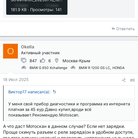
181.9 KB · Просмотры: 141
Ответить
Okella
O
Активный участник
847
6
Москва-Крым
BMW G 650 Xchallenge
BMW R 1200 GS LC
HONDA
18 Июл 2025
#6
Виктор17 написал(а):
У меня свой прибор диагностики и программа из интернета
платная за 45 еур.Давно купил,вроди всё
показывает.Рекомендую.Motoscan.
А что даст Мотоскан в данном случае? Если нет зарядки.
Проще скинуть разъем с реле заряда(он в удобном доступе,
где тяга датчику уровня) и проверить напряжение на выходе