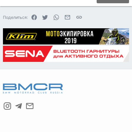
18
Tahoma
22
Times New Roman
Facebook
Twitter
WhatsApp
Электронная почта
Ссылка
Поделиться:
26
Trebuchet MS
Verdana