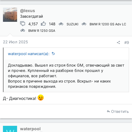
ц
и
@lexus
и
Завсегдатай
:
4,157
148
SUZUKI
BMW R 1200 GS Adv LC
BMW R 1250 GSA
22 Июл 2025
#9
waterpool написал(а):
Докладываю. Вышел из строя блок GM, отвечающий за свет
и прочее. Купленный на разборке блок прошил у
официалов, все работает.
Вопрос в причине выхода из строя. Вскрыл- ни каких
признаков повреждения.
Д- Диагностика!
Ответить
waterpool