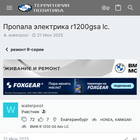
Пропала электрика r1200gsa lc.
А
Д
waterpool
21 Июн 2025
в
а
т
т
ремонт R-серии
о
а
р
н
т
а
е
ч
м
а
ы
л
а
waterpool
W
Участник
72
7
Екатеринбург
HONDA
KAWASAKI
BMW R 1200 GS Adv LC
21 Июн 2025
#1