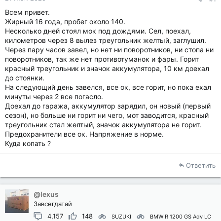
Всем привет.
Жирный 16 года, пробег около 140.
Несколько дней стоял мок под дождями. Сел, поехал,
километров через 8 вылез треугольник желтый, заглушил.
Через пару часов завел, но нет ни поворотников, ни стопа ни
поворотников, так же нет противотуманок и фары. Горит
красный треугольник и значок аккумулятора, 10 км доехал
до стоянки.
На следующий день завелся, все ок, все горит, но пока ехал
минуты через 2 все погасло.
Доехал до гаража, аккумулятор зарядил, он новый (первый
сезон), но больше ни горит ни чего, мот заводится, красный
треугольник стал желтый, значок аккумулятора не горит.
Предохранители все ок. Напряжение в норме.
Куда копать ?
Ответить
@lexus
Завсегдатай
4,157
148
SUZUKI
BMW R 1200 GS Adv LC