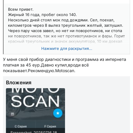
Всем привет.
Жирный 16 года, пробег около 140.
Несколько дней стоял мок под дождями. Сел, поехал,
километров через 8 вылез треугольник желтый, заглушил.
Через пару часов завел, но нет ни поворотников, ни стопа
ни поворотников, так же нет противотуманок и фары. Горит
красный треугольник и значок аккумулятора, 10 км доехал
до стоянки.
Нажмите для раскрытия...
На следующий день завелся, все ок, все горит, но пока
ехал минуты через 2 все погасло.
У меня свой прибор диагностики и программа из интернета
Доехал до гаража, аккумулятор зарядил, он новый (первый
платная за 45 еур.Давно купил,вроди всё
сезон), но больше ни горит ни чего, мот заводится,
показывает.Рекомендую.Motoscan.
красный треугольник стал желтый, значок аккумулятора не
горит.
Вложения
Предохранители все ок. Напряжение в норме.
Куда копать ?
Screenshot_20250716_181731_MotoScan.jpg