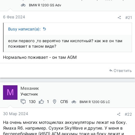
BMW R 1200 GS Adv
6 Фев 2024
#21
Busy написал(а):
если первого ,то вероятно там кислотный? как же он там
поживает в таком виде?
Нормально поживает - он там AGM
Ответить
Механик
М
Участник
130
1
СПб
BMW R 1200 GS LC
30 Мар 2024
#22
На очень многих мотоциклах аккумуляторы лежат на боку.
Ямаха R6. например. Сузуки SkyWave и другие. У меня в
бесперебойнике (ИБП) АГМ аккумы тоже на боку лежат и