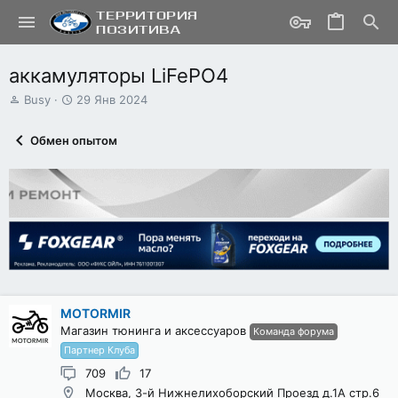
аккамуляторы LiFePO4
А
Д
Busy
29 Янв 2024
в
а
т
т
Обмен опытом
о
а
р
н
т
а
е
ч
м
а
ы
л
а
MOTORMIR
Магазин тюнинга и аксессуаров
Команда форума
Партнер Клуба
709
17
Москва, 3-й Нижнелихоборский Проезд д.1А стр.6