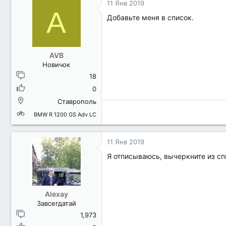
11 Янв 2019
A
Добавьте меня в список.
AVB
Новичок
18
0
Ставрополь
BMW R 1200 GS Adv LC
11 Янв 2019
Я отписываюсь, вычеркните из спи
Alexay
Завсегдатай
1,973