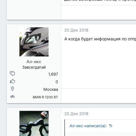
20 Дек 2018
А когда будет информация по отпр
Ал-икс
Завсегдатай
1,697
0
Москва
BMW R 1200 RT
20 Дек 2018
Ал-икс написал(а):