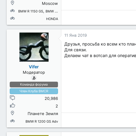
Moscow
BMW R 1150 GS
BMW R 1200 GS Adv
BMW K 100 RS
HONDA
11 Янв 2019
Друзья, просьба ко всем кто пла
Для связи.
Делаем чат в вотсап для операти
Vifer
Модератор
Команда форума
Член Клуба BMCR
20,986
2
Планете Земля
BMW R 1200 GS Adv