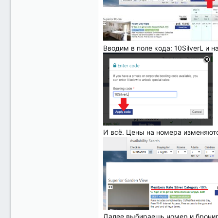
Вводим в поле кода: 10SilverL и 
И всё. Цены на номера изменяютс
Далее выбираешь номер и бронир