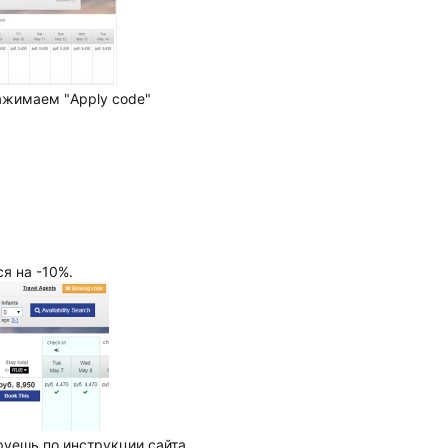
нажимаем "Apply code"
я на -10%.
уешь по инструкции сайта.