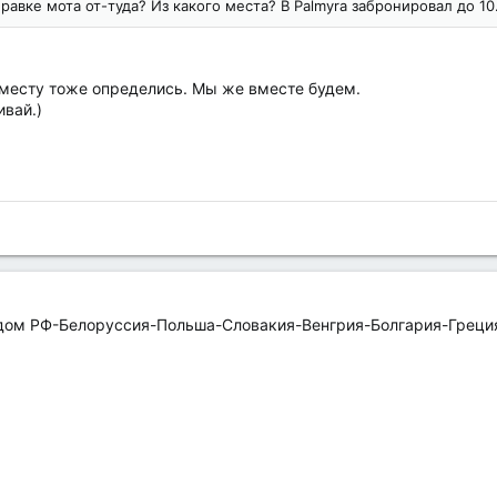
равке мота от-туда? Из какого места? В Palmyra забронировал до 10
 месту тоже определись. Мы же вместе будем.
вай.)
одом РФ-Белоруссия-Польша-Словакия-Венгрия-Болгария-Греция