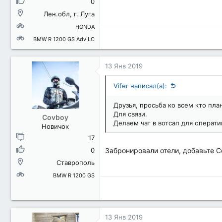
0
Лен.обл, г. Луга
HONDA
BMW R 1200 GS Adv LC
13 Янв 2019
Vifer написал(а):
Друзья, просьба ко всем кто пла
Для связи.
Covboy
Делаем чат в вотсап для операт
Новичок
17
0
Забронировали отели, добавьте C
Ставрополь
BMW R 1200 GS
13 Янв 2019