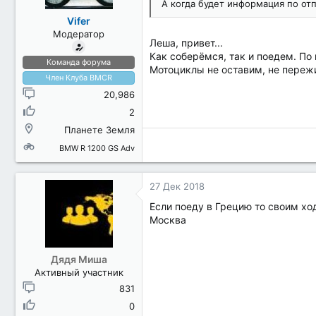
А когда будет информация по отп
Vifer
Модератор
Леша, привет...
Как соберёмся, так и поедем. По
Команда форума
Мотоциклы не оставим, не пережи
Член Клуба BMCR
20,986
2
Планете Земля
BMW R 1200 GS Adv
27 Дек 2018
Если поеду в Грецию то своим х
Москва
Дядя Миша
Активный участник
831
0