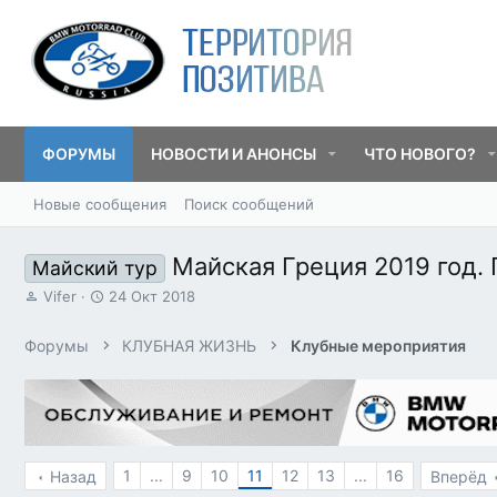
ФОРУМЫ
НОВОСТИ И АНОНСЫ
ЧТО НОВОГО?
Новые сообщения
Поиск сообщений
Майская Греция 2019 год.
Майский тур
А
Д
Vifer
24 Окт 2018
в
а
т
т
Форумы
КЛУБНАЯ ЖИЗНЬ
Клубные мероприятия
о
а
р
н
т
а
е
ч
м
а
ы
л
а
1
...
9
10
11
12
13
...
16
Назад
Вперёд