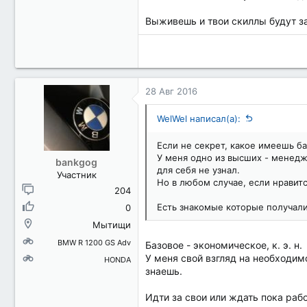
Выживешь и твои скиллы будут з
28 Авг 2016
WelWel написал(а):
Если не секрет, какое имеешь б
У меня одно из высших - менедж
bankgog
для себя не узнал.
Участник
Но в любом случае, если нравитс
204
Есть знакомые которые получали
0
Мытищи
BMW R 1200 GS Adv
Базовое - экономическое, к. э. н.
У меня свой взгляд на необходимо
HONDA
знаешь.
Идти за свои или ждать пока раб