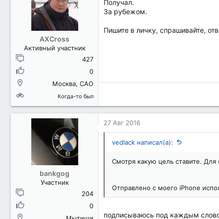
Получал.
За рубежом.
Пишите в личку, спрашивайте, отв
AXCross
Активный участник
427
0
Москва, САО
Когда-то был
27 Авг 2016
vedlack написал(а):
Смотря какую цель ставите. Для 
bankgog
Участник
Отправлено с моего iPhone испол
204
0
подписываюсь под каждым слов
Мытищи