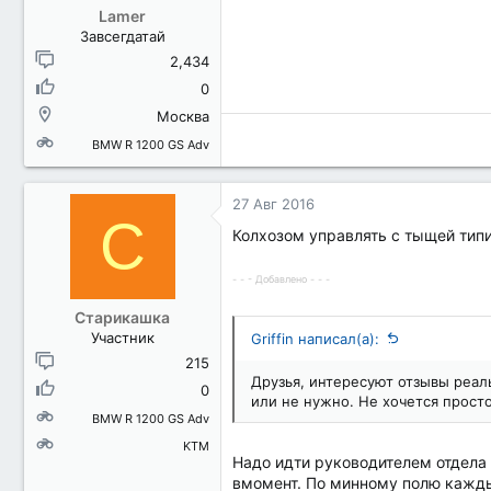
Lamer
Завсегдатай
2,434
0
Москва
BMW R 1200 GS Adv
27 Авг 2016
С
Колхозом управлять с тыщей типи
- - - Добавлено - - -
Старикашка
Участник
Griffin написал(а):
215
Друзья, интересуют отзывы реал
0
или не нужно. Не хочется просто
BMW R 1200 GS Adv
KTM
Надо идти руководителем отдела б
вмомент. По минному полю кажды