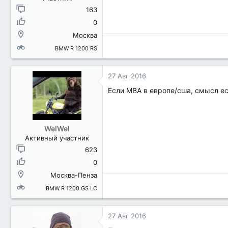
163
0
Москва
BMW R 1200 RS
27 Авг 2016
Если МВА в европе/сша, смысл ес
WelWel
Активный участник
623
0
Москва-Пенза
BMW R 1200 GS LC
27 Авг 2016