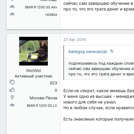
сейчас сам завершаю обучение в
BMW R 1200 GS Adv
про то, что это трата денег и вре
HONDA
27 Авг 2016
bankgog написал(а):
подписываюсь под каждым слов
сейчас сам завершаю обучение в
WelWel
про то, что это трата денег и вр
Активный участник
623
0
Если не секрет, какое имеешь ба
У меня одно из высших - менеджм
Москва-Пенза
нового для себя не узнал.
BMW R 1200 GS LC
Но в любом случае, если нравится
Есть знакомые которые получали 