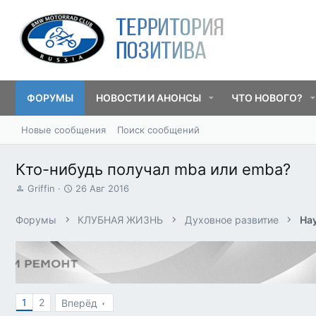
ФОРУМЫ
НОВОСТИ И АНОНСЫ
ЧТО НОВОГО?
Новые сообщения
Поиск сообщений
Кто-нибудь получал mba или emba?
А
Д
Griffin
26 Авг 2016
в
а
т
т
Форумы
КЛУБНАЯ ЖИЗНЬ
Духовное развитие
На
о
а
р
н
т
а
е
ч
м
а
ы
л
1
2
а
Вперёд