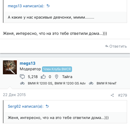
megs13 написал(а):
А какие у нас красивые девчонки, мммм........
Женя, интересно, что на это тебе ответили дома...)))
Ответить
megs13
Модератор
Член Клуба BMCR
5,218
0
Тайга
BMW R 1200 GS
BMW R 1200 GS Adv
BMW R NineT
22 Дек 2015
#279
Serg62 написал(а):
Женя, интересно, что на это тебе ответили дома...)))