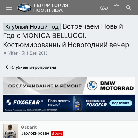
Встречаем Новый
Клубный Новый год
Год с MONICA BELLUCCI.
Костюмированный Новогодний вечер.
А
Д
Vifer
1 Дек 2015
в
а
т
т
Клубные мероприятия
о
а
р
н
т
а
е
ч
м
а
ы
л
а
Gabarit
Заблокирован
В бане