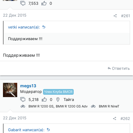
7,553
0
22 Дек 2015
#261
vetki написал(а):
Поддерживаем !!!
Поддерживаем !!!
Ответить
megs13
Модератор
Член Клуба BMCR
5,218
0
Тайга
BMW R 1200 GS
BMW R 1200 GS Adv
BMW R NineT
22 Дек 2015
#262
Gabarit написал(а):