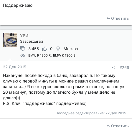
Поддерживаю.
Ответить
УРИ
Завсегдатай
3,455
0
Москва
BMW R 1200 R
BMW K 1300 S
22 Дек 2015
#266
Накануне, после похода в баню, захварал я. По такому
случаю с первой минуты в монике решил самолечением
заняться...) Я не в курсе сколько грамм в стопке, но я штук
20 маханул, поэтому до платного бухла у меня дело не
дошло)))
P.S. Клич "поддерживаю" поддерживаю)
Последнее редактирование:
22 Дек 2015
Ответить