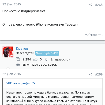
22 Дек 2015
#268
Полностью поддерживаю!
Отправлено с моего iPhone используя Tapatalk
Ответить
Крутов
Завсегдатай
Член Клуба BMCR
2,294
0
Владивосток
BMW R 1200 GS LC
SUZUKI
22 Дек 2015
#269
УРИ написал(а):
Накануне, после похода в баню, захварал я. По такому
случаю с первой минуты в монике решил самолечением
заняться...) Я не в курсе сколько грамм в стопке,
но я штук
20 маханул
, поэтому до платного бухла у меня дело не