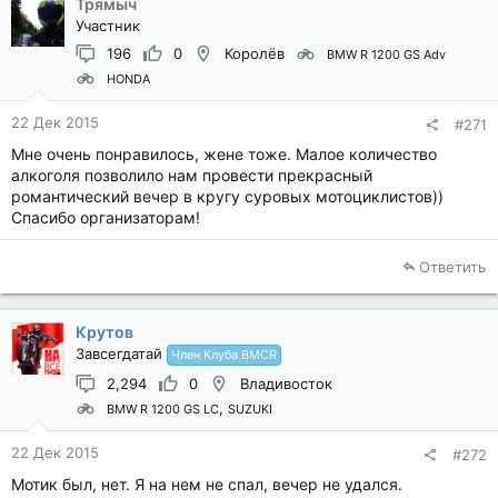
Трямыч
Участник
196
0
Королёв
BMW R 1200 GS Adv
HONDA
22 Дек 2015
#271
Мне очень понравилось, жене тоже. Малое количество
алкоголя позволило нам провести прекрасный
романтический вечер в кругу суровых мотоциклистов))
Спасибо организаторам!
Ответить
Крутов
Завсегдатай
Член Клуба BMCR
2,294
0
Владивосток
BMW R 1200 GS LC
SUZUKI
22 Дек 2015
#272
Мотик был, нет. Я на нем не спал, вечер не удался.