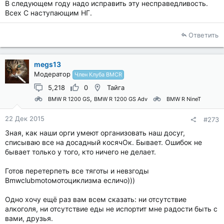
В следующем году надо исправить эту несправедливость.
Всех С наступающим НГ.
Ответить
megs13
Модератор
Член Клуба BMCR
5,218
0
Тайга
BMW R 1200 GS
BMW R 1200 GS Adv
BMW R NineT
22 Дек 2015
#273
Зная, как наши орги умеют организовать наш досуг,
списываю все на досадный косячОк. Бывает. Ошибок не
бывает только у того, кто ничего не делает.
Готов перетерпеть все тяготы и невзгоды
Bmwclubmotoмотоциклизма есличо)))
Одно хочу ещё раз вам всем сказать: ни отсутствие
алкоголя, ни отсутствие еды не испортит мне радости быть с
вами, друзья.