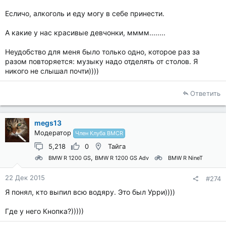
Есличо, алкоголь и еду могу в себе принести.
А какие у нас красивые девчонки, мммм........
Неудобство для меня было только одно, которое раз за
разом повторяется: музыку надо отделять от столов. Я
никого не слышал почти))))
Ответить
megs13
Модератор
Член Клуба BMCR
5,218
0
Тайга
BMW R 1200 GS
BMW R 1200 GS Adv
BMW R NineT
22 Дек 2015
#274
Я понял, кто выпил всю водяру. Это был Урри))))
Где у него Кнопка?)))))