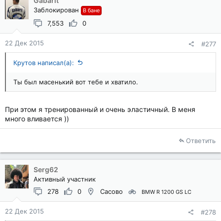
Gabarit
Заблокирован
В бане
7,553
0
22 Дек 2015
#277
Крутов написал(а):
Ты был масенький вот тебе и хватило.
При этом я тренированный и очень эластичный. В меня
много вливается ))
Ответить
Serg62
Активный участник
278
0
Сасово
BMW R 1200 GS LC
22 Дек 2015
#278