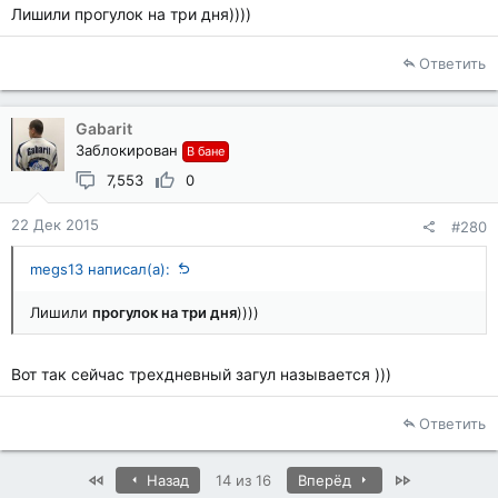
Лишили прогулок на три дня))))
Ответить
Gabarit
Заблокирован
В бане
7,553
0
22 Дек 2015
#280
megs13 написал(а):
Лишили
прогулок на три дня
))))
Вот так сейчас трехдневный загул называется )))
Ответить
First
Last
Назад
14 из 16
Вперёд