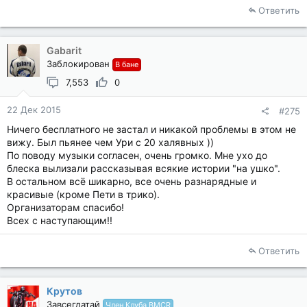
Ответить
Gabarit
Заблокирован
В бане
7,553
0
22 Дек 2015
#275
Ничего бесплатного не застал и никакой проблемы в этом не
вижу. Был пьянее чем Ури с 20 халявных ))
По поводу музыки согласен, очень громко. Мне ухо до
блеска вылизали рассказывая всякие истории "на ушко".
В остальном всё шикарно, все очень разнарядные и
красивые (кроме Пети в трико).
Организаторам спасибо!
Всех с наступающим!!
Ответить
Крутов
Завсегдатай
Член Клуба BMCR