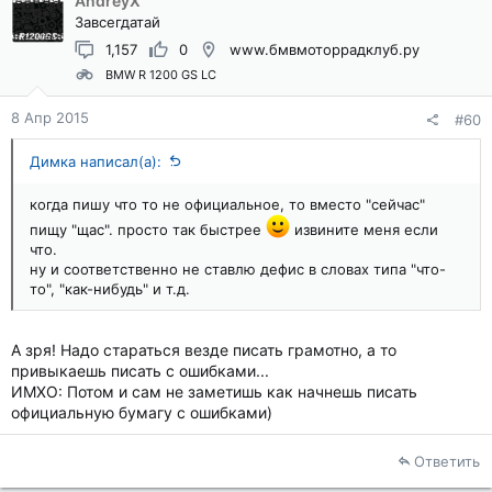
AndreyX
Завсегдатай
1,157
0
www.бмвмоторрадклуб.ру
BMW R 1200 GS LC
8 Апр 2015
#60
Димка написал(а):
когда пишу что то не официальное, то вместо "сейчас"
пищу "щас". просто так быстрее
извините меня если
что.
ну и соответственно не ставлю дефис в словах типа "что-
то", "как-нибудь" и т.д.
А зря! Надо стараться везде писать грамотно, а то
привыкаешь писать с ошибками...
ИМХО: Потом и сам не заметишь как начнешь писать
официальную бумагу с ошибками)
Ответить