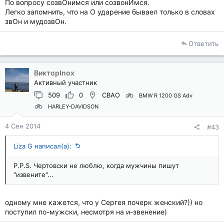
По вопросу созвОнимся или созвонИмся.
Легко запомнить, что на О ударение бываел только в словах
звОн и мудозвОн.
Ответить
ВикторInox
Активный участник
509
0
СВАО
BMW R 1200 GS Adv
HARLEY-DAVIDSON
4 Сен 2014
#43
Liza G написал(а):
P.P.S. Чертовски не люблю, когда мужчины пишут
"извените"...
одному мне кажется, что у Сергея почерк женский?)) но
поступил по-мужски, несмотря на и-звенение)