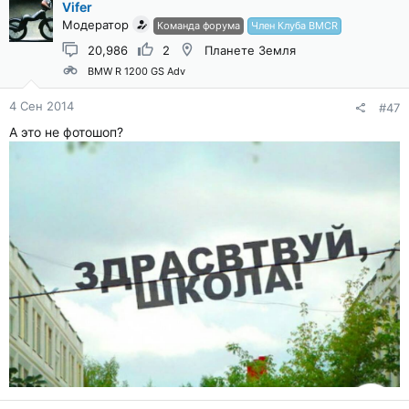
Vifer
Модератор
Команда форума
Член Клуба BMCR
20,986
2
Планете Земля
BMW R 1200 GS Adv
4 Сен 2014
#47
А это не фотошоп?