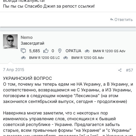
Всегда пожалуйста!
Пы пы сы Спасибо Джил за репост ссылки!
Ответить
Nemo
Завсегдатай
5,685
0
OPATIJA
BMW R 1200 GS Adv
BMW R 1200 GS LC
BMW R 1250 GS Adv
7 Апр 2015
#57
УКРАИНСКИЙ ВОПРОС
О том, почему мы теперь едем не НА Украину, а В Украину, и
соответственно, возвращаемся не С Украины, а ИЗ Украины,
поговорим в следующем номере "Лексикона" (на этом
закончился сентябрьский выпуск, сегодня - продолжение)
Наверняка многие заметили, что с некоторых пор
изменилось управление слов, относящихся к бывшей
советской республике - Украине. Предлагается забыть
старые, всем привычные формы "на Украине" и "с Украины"
и вместо них употреблять предлоги "в" и "из" - в Украине и из