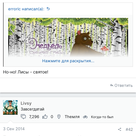
erroric написал(а):
Нажмите для раскрытия...
Но-но! Лисы - святое!
Ответить
Livsy
Завсегдатай
7,296
0
Theмля
Когда-то был
3 Сен 2014
#42