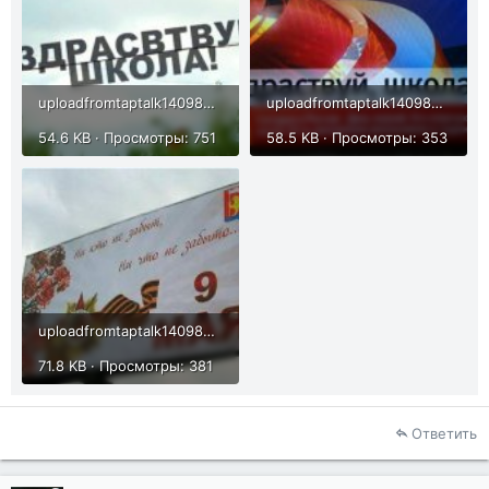
uploadfromtaptalk1409808243686.jpg
uploadfromtaptalk1409808252340.jpg
54.6 KB · Просмотры: 751
58.5 KB · Просмотры: 353
uploadfromtaptalk1409808291030.jpg
71.8 KB · Просмотры: 381
Ответить