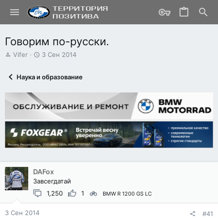
Говорим по-русски.
А
Д
Vifer
3 Сен 2014
в
а
т
т
Наука и образование
о
а
р
н
т
а
е
ч
м
а
ы
л
а
DAFox
Завсегдатай
1,250
1
BMW R 1200 GS LC
3 Сен 2014
#41