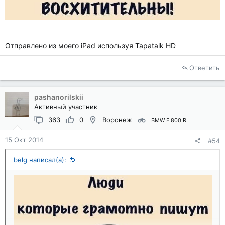
Отправлено из моего iPad используя Tapatalk HD
Ответить
pashanorilskii
Активный участник
363
0
Воронеж
BMW F 800 R
15 Окт 2014
#54
belg написал(а):