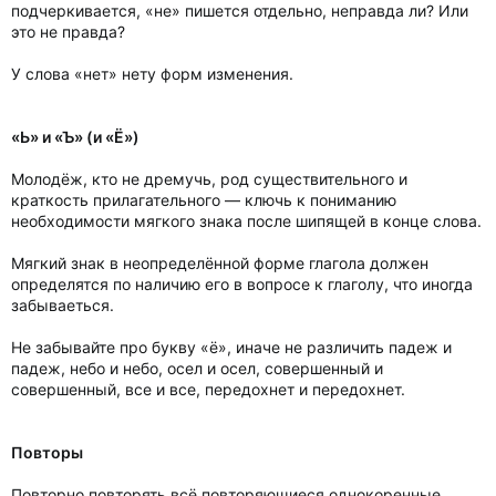
подчеркивается, «не» пишется отдельно, неправда ли? Или
это не правда?
У слова «нет» нету форм изменения.
«Ь» и «Ъ» (и «Ё»)
Молодёж, кто не дремучь, род существительного и
краткость прилагательного — ключь к пониманию
необходимости мягкого знака после шипящей в конце слова.
Мягкий знак в неопределённой форме глагола должен
определятся по наличию его в вопросе к глаголу, что иногда
забываеться.
Не забывайте про букву «ё», иначе не различить падеж и
падеж, небо и небо, осел и осел, совершенный и
совершенный, все и все, передохнет и передохнет.
Повторы
Повторно повторять всё повторяющиеся однокоренные