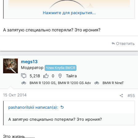
Нажмите для раскрытия...
А запятую специально потеряли? Это ирония?
Ответить
megs13
Модератор
Член Клуба BMCR
5,218
0
Тайга
BMW R 1200 GS
BMW R 1200 GS Adv
BMW R NineT
Отправлено из моего iPad используя Tapatalk HD
15 Окт 2014
#55
pashanorilskii написал(а):
А запятую специально потеряли? Это ирония?
Это жизнь........