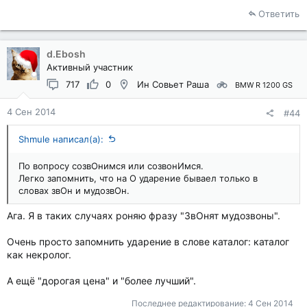
Ответить
d.Ebosh
Активный участник
717
0
Ин Совьет Раша
BMW R 1200 GS
4 Сен 2014
#44
Shmule написал(а):
По вопросу созвОнимся или созвонИмся.
Легко запомнить, что на О ударение бываел только в
словах звОн и мудозвОн.
Ага. Я в таких случаях роняю фразу "ЗвОнят мудозвоны".
Очень просто запомнить ударение в слове каталог: каталог
как некролог.
А ещё "дорогая цена" и "более лучший".
Последнее редактирование:
4 Сен 2014