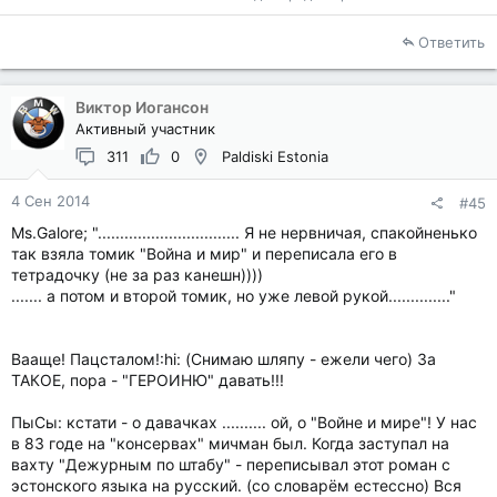
Ответить
Виктор Иогансон
Активный участник
311
0
Paldiski Estonia
4 Сен 2014
#45
Ms.Galore; "................................ Я не нервничая, спакойненько
так взяла томик "Война и мир" и переписала его в
тетрадочку (не за раз канешн))))
....... а потом и второй томик, но уже левой рукой.............."
Вааще! Пацсталом!:hi: (Снимаю шляпу - ежели чего) За
ТАКОЕ, пора - "ГЕРОИНЮ" давать!!!
ПыСы: кстати - о давачках .......... ой, о "Войне и мире"! У нас
в 83 годе на "консервах" мичман был. Когда заступал на
вахту "Дежурным по штабу" - переписывал этот роман с
эстонского языка на русский. (со словарём естессно) Вся