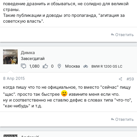
поведение дразнить и обзываться, не солидно для великой
страны.
Такие публикации и доводы это пропаганда, "агитация за
советскую власть".
Ответить
Димка
Завсегдатай
1,080
0
Москва
BMW R 1200 GS LC
8 Апр 2015
#59
когда пишу что то не официальное, то вместо "сейчас" пищу
"щас". просто так быстрее
извините меня если что.
ну и соответственно не ставлю дефис в словах типа "что-то",
"как-нибудь" и т.д.
Ответить