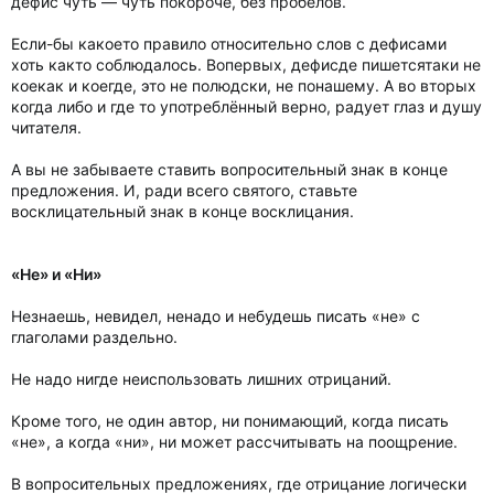
дефис чуть — чуть покороче, без пробелов.
Если-бы какоето правило относительно слов с дефисами
хоть както соблюдалось. Вопервых, дефисде пишетсятаки не
коекак и коегде, это не полюдски, не понашему. А во вторых
когда либо и где то употреблённый верно, радует глаз и душу
читателя.
А вы не забываете ставить вопросительный знак в конце
предложения. И, ради всего святого, ставьте
восклицательный знак в конце восклицания.
«Не» и «Ни»
Незнаешь, невидел, ненадо и небудешь писать «не» с
глаголами раздельно.
Не надо нигде неиспользовать лишних отрицаний.
Кроме того, не один автор, ни понимающий, когда писать
«не», а когда «ни», ни может рассчитывать на поощрение.
В вопросительных предложениях, где отрицание логически