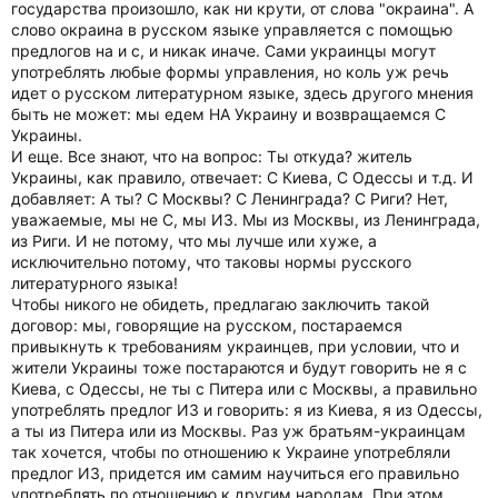
государства произошло, как ни крути, от слова "окраина". А
слово окраина в русском языке управляется с помощью
предлогов на и с, и никак иначе. Сами украинцы могут
употреблять любые формы управления, но коль уж речь
идет о русском литературном языке, здесь другого мнения
быть не может: мы едем НА Украину и возвращаемся С
Украины.
И еще. Все знают, что на вопрос: Ты откуда? житель
Украины, как правило, отвечает: С Киева, С Одессы и т.д. И
добавляет: А ты? С Москвы? С Ленинграда? С Риги? Нет,
уважаемые, мы не С, мы ИЗ. Мы из Москвы, из Ленинграда,
из Риги. И не потому, что мы лучше или хуже, а
исключительно потому, что таковы нормы русского
литературного языка!
Чтобы никого не обидеть, предлагаю заключить такой
договор: мы, говорящие на русском, постараемся
привыкнуть к требованиям украинцев, при условии, что и
жители Украины тоже постараются и будут говорить не я с
Киева, с Одессы, не ты с Питера или с Москвы, а правильно
употреблять предлог ИЗ и говорить: я из Киева, я из Одессы,
а ты из Питера или из Москвы. Раз уж братьям-украинцам
так хочется, чтобы по отношению к Украине употребляли
предлог ИЗ, придется им самим научиться его правильно
употреблять по отношению к другим народам. При этом,