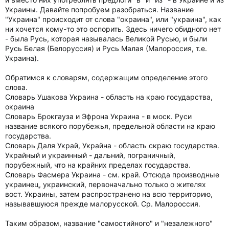
Украины. Давайте попробуем разобраться. Название
"Украина" происходит от слова "окраина", или "украина", как
ни хочется кому-то это оспорить. Здесь ничего обидного нет
- была Русь, которая называлась Великой Русью, и были
Русь Белая (Белоруссия) и Русь Малая (Малороссия, т.е.
Украина).
Обратимся к словарям, содержащим определение этого
слова.
Словарь Ушакова Украина - область на краю государства,
окраина
Словарь Брокгауза и Эфрона Украина - в моск. Руси
название всякого порубежья, предельной области на краю
государства.
Словарь Даля Украй, Украйна - область скраю государства.
Украйный и украинный - дальний, пограничный,
порубежный, что на крайних пределах государства.
Словарь Фасмера Украина - см. край. Отсюда производные
украинец, украинский, первоначально только о жителях
вост. Украины, затем распространено на всю территорию,
называвшуюся прежде малорусской. Ср. Малороссия.
Таким образом, название "самостийного" и "незалежного"