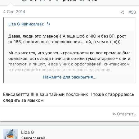
4 Сен 2014
#50
Liza G написал(а):
Даааа, люди это главное)) А еще шоб с ЧЮ и без ВП, рост
от 183, спортивного телосложения.... ой, о чем это я)))
Мне кажется, что уровень грамотности во все времена был
одинаков: есть люди начитанные или гуманитарные - они и
глаголют, и пишут, и все у них с орфографией, синтаксисом
и пунктуацией прекрасно, а есть часть населения
нерафинированная. Но раньше тексты создавались только
Нажмите для раскрытия...
людьми грамотными (газеты, книги), а сейчас из-за
распространения интернета повсеместно и потелефонно,
мы это стали замечать и коробиться от ошибок)))
Елисаветтта !!! я ваш тайный поклонник !! тоже старррраюсь
следить за языком
Ответить
Liza G
Завсегдатай