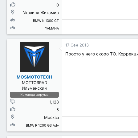
0
Украина Житомир
BMW K 1300 GT
YAMAHA
17 Сен 2013
Просто у него скоро ТО. Коррекц
MOSMOTOTECH
MOTTORRAD
Ильменский
Команда форума
1,128
5
Москва
BMW R 1200 GS Adv