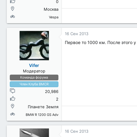
0
Москва
Vespa
16 Сен 2013
Первое то 1000 км. После этого 
Vifer
Модератор
Команда форума
Член Клуба BMCR
20,986
2
Планете Земля
BMW R 1200 GS Adv
16 Сен 2013