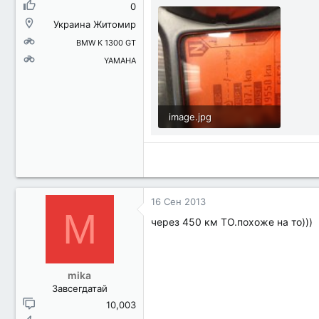
0
Украина Житомир
BMW K 1300 GT
YAMAHA
image.jpg
1.1 MB · Просмотры: 852
16 Сен 2013
M
через 450 км ТО.похоже на то)))
mika
Завсегдатай
10,003