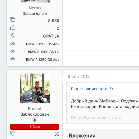
Nemo
Завсегдатай
5,685
0
OPATIJA
BMW R 1200 GS Adv
BMW R 1200 GS LC
BMW R 1250 GS Adv
16 Сен 2013
Florist написал(а):
Добрый день БМВводы. Подскажит
был заведен. Вопрос ,эта надпис
Florist
Заблокирован
Попробую вставить фото
В бане
55
Вложения