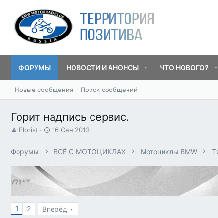
ФОРУМЫ
НОВОСТИ И АНОНСЫ
ЧТО НОВОГО?
Новые сообщения
Поиск сообщений
Горит надпись сервис.
А
Д
Florist
16 Сен 2013
в
а
т
т
Форумы
ВСЁ О МОТОЦИКЛАХ
Мотоциклы BMW
T
о
а
р
н
т
а
е
ч
м
а
ы
л
1
2
а
Вперёд