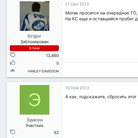
17 Сен 2013
Мотик просится на очередное ТО,
На КС еще и оставшийся пробег д
Grigor
Заблокирован
В бане
13,860
0
HARLEY-DAVIDSON
10 Ноя 2013
Э
А как, подскажите, сбросить этот
Эдисон
Участник
62