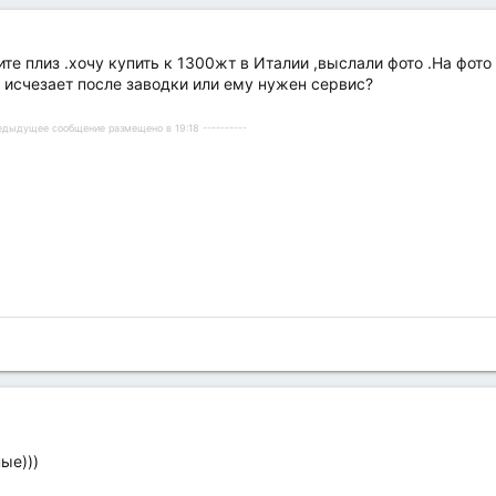
 плиз .хочу купить к 1300жт в Италии ,выслали фото .На фото 
ь исчезает после заводки или ему нужен сервис?
Предыдущее сообщение размещено в 19:18 ----------
ые)))