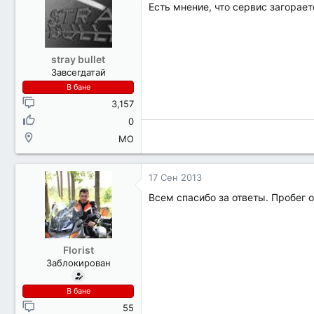
Есть мнение, что сервис загорае
stray bullet
Завсегдатай
В бане
3,157
0
МО
17 Сен 2013
Всем спасибо за ответы. Пробег 
Florist
Заблокирован
В бане
55