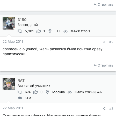
Ответить
3150
Завсегдатай
5,301
1
TLL
BMW K 1200 S
22 Мар 2011
#2
согласен с оценкой, жаль развязка была понятна сразу
практически...
Ответить
RAT
Активный участник
674
0
Москва
BMW R 1200 GS Adv
KTM
22 Мар 2011
#3
Смотрели всем офисом. Никому не понравился фильм.