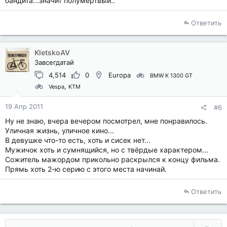
бандита...значит полумёртвый..
Ответить
KletskoAV
Завсегдатай
4,514
0
Europa
BMW K 1300 GT
Vespa
KTM
19 Апр 2011
#6
Ну не знаю, вчера вечером посмотрел, мне понравилось.
Уличная жизнь, уличное кино...
В девушке что-то есть, хоть и сисек нет...
Мужичок хоть и сумнящийся, но с твёрдые характером...
Сожитель мажордом прикольно раскрылся к концу фильма.
Прямь хоть 2-ю серию с этого места начинай.
Ответить