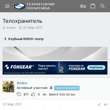
Телохранитель
А
Д
Andru
22 Мар 2011
в
а
т
т
Клубный КИНО-театр
о
а
р
н
т
а
е
ч
м
а
ы
л
а
Andru
Активный участник
Член Клуба BMCR
811
0
BMW R 1200 GS Adv
22 Мар 2011
#1