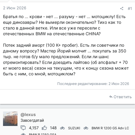
2 Июн 2026
#1
Братья по ... крови - нет ... разуму - нет ... мотоциклу! Есть
еще динозавры? Не вымерли окончательно? Тихо как то
стало в данной ветке. Или все уже пересели с
отечественных BMW на отечественные CHINA?
Потек задний аморт (100 К+ пробег). Есть ли советчики по
даному вопросу? Мастер Йорий молчит ... покупать за 350
тыр. не готов б/у мало предложений. Если ли шанс
отремонтировать? Если доездить лайтово (об апсфальт + 70
кг моего веса) сезон на текущем, что к концу сезона может
быть с ним, со мной, мотоциклом?
Последнее редактирование:
2 Июн 2026
Ответить
@lexus
Завсегдатай
4,157
148
SUZUKI
BMW R 1200 GS Adv LC
BMW R 1250 GSA