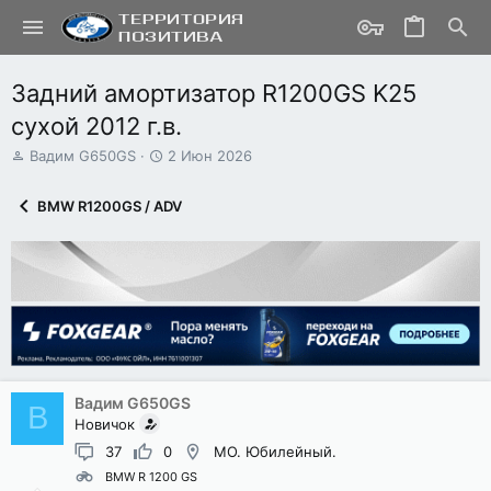
Задний амортизатор R1200GS K25
сухой 2012 г.в.
А
Д
Вадим G650GS
2 Июн 2026
в
а
т
т
BMW R1200GS / ADV
о
а
р
н
т
а
е
ч
м
а
ы
л
а
Вадим G650GS
В
Новичок
37
0
МО. Юбилейный.
BMW R 1200 GS