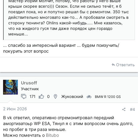
Мастер Йорий молчит, потому, что работы у него выше
крыши скорее всего))) Сезон. Если не сильно течёт, я б
поездил пока, но и попутно решал бы с ремонтом. 350 тыс
действительно многовато как-то... А пробовали смотреть в
сторону тюнинга? Ohlins какой-нибудь..... Мне казалось,
что на жидкого гуся там даже порядок цен гораздо
меньше...
... спасибо за интересный вариант ... будем поизучить/
покурить этот вопрос
Ответить
Urusoff
Участник
171
0
Жуковский
BMW R 1200 GS
2 Июн 2026
#4
В vk ответил, оперативно отремонитровал передний
амортизатоьр WP ESA, Тянул я с этим вопросом очень долго,
но пробег в три раза меньше.
Можно помечтать о
Bitubo