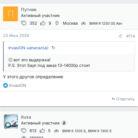
Путник
П
Активный участник
352
9
Москва
BMW R 1250 GS Adv
23 Июн 2026
#114
InvasiON написал(а):
🙂 вот это выдержка!
P.S. Этот баул под заказ 13-14000р стоит
У этого другое определение
Р
InvasiON
е
а
Ответить
к
ц
и
Iluxa
и
Активный участник
:
613
5
BMW K 1200 S
BMW K 1300 S
YAMAHA