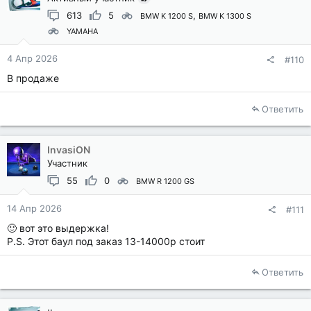
613
5
BMW K 1200 S
BMW K 1300 S
YAMAHA
4 Апр 2026
#110
В продаже
Ответить
InvasiON
Участник
55
0
BMW R 1200 GS
14 Апр 2026
#111
🙂 вот это выдержка!
P.S. Этот баул под заказ 13-14000р стоит
Ответить