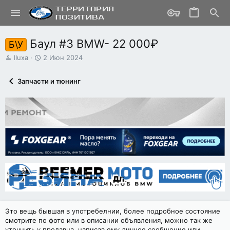
Баул #3 BMW- 22 000₽
Б\У
А
Д
Iluxa
2 Июн 2024
в
а
т
т
Запчасти и тюнинг
о
а
р
н
т
а
е
ч
м
а
ы
л
а
Это вещь бывшая в употребелнии, более подробное состояние
смотрите по фото или в описании объявления, можно так же
уточнить у продавца, написав ему личное сообщение или