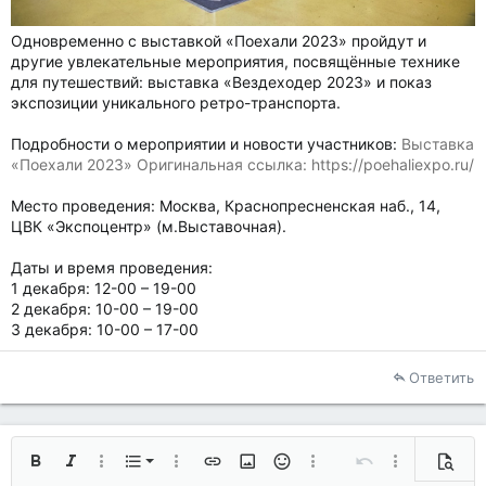
Одновременно с выставкой «Поехали 2023» пройдут и
другие увлекательные мероприятия, посвящённые технике
для путешествий: выставка «Вездеходер 2023» и показ
экспозиции уникального ретро-транспорта.
Подробности о мероприятии и новости участников:
Выставка
«Поехали 2023» Оригинальная ссылка: https://poehaliexpo.ru/
Место проведения: Москва, Краснопресненская наб., 14,
ЦВК «Экспоцентр» (м.Выставочная).
Даты и время проведения:
1 декабря: 12-00 – 19-00
2 декабря: 10-00 – 19-00
3 декабря: 10-00 – 17-00
Ответить
Нумерованный список
Жирный
Курсив
Дополнительно...
Список
Дополнительно...
Вставить ссылку
Вставить изображение
Смайлы
Дополнительно...
Отменить
Дополнительн
Предп