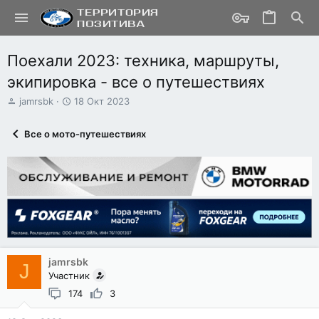
Поехали 2023: техника, маршруты,
экипировка - все о путешествиях
А
Д
jamrsbk
18 Окт 2023
в
а
т
т
Все о мото-путешествиях
о
а
р
н
т
а
е
ч
м
а
ы
л
а
jamrsbk
J
Участник
174
3