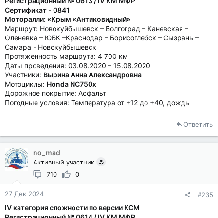
Регистрационный № 0613 / IV КМ МФР
Сертификат - 0841
Моторалли: «Крым «Антиковидный»
Маршрут: Новокуйбышевск – Волгоград – Каневская –
Оленевка – ЮБК –Краснодар – Борисоглебск – Сызрань –
Самара - Новокуйбышевск
Протяженность маршрута: 4 700 км
Даты проведения: 03.08.2020 – 15.08.2020
Участники:
Вырина Анна Александровна
Мотоциклы:
Honda NC750x
Дорожное покрытие: Асфальт
Погодные условия: Температура от +12 до +40, дождь
Ответить
no_mad
Активный участник
710
0
27 Дек 2024
#235
IV категория сложности по версии КСМ
Регистрационный № 0614 / IV КМ МФР