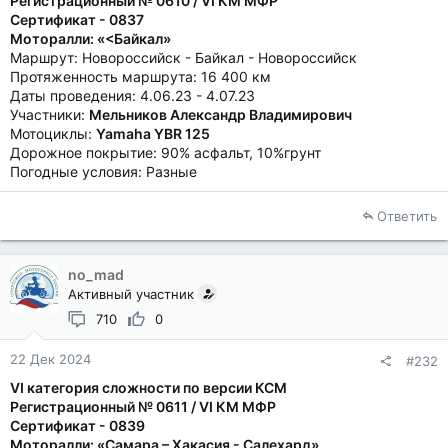
Регистрационный № 0610 / VI КМ МФР
Сертификат - 0837
Моторалли: «<Байкал»
Маршрут: Новороссийск - Байкал - Новороссийск
Протяженность маршрута: 16 400 км
Даты проведения: 4.06.23 - 4.07.23
Участники:
Мельников Александр Владимирович
Мотоциклы:
Yamaha YBR 125
Дорожное покрытие: 90% асфальт, 10%грунт
Погодные условия: Разные
Ответить
no_mad
Активный участник
710
0
22 Дек 2024
#232
VI категория сложности по версии КСМ
Регистрационный № 0611 / VI КМ МФР
Сертификат - 0839
Моторалли: «Самара – Хакасия - Салехард»