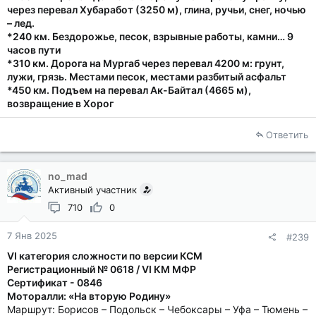
через перевал Хубаработ (3250 м), глина, ручьи, снег, ночью
– лед.
*240 км. Бездорожье, песок, взрывные работы, камни… 9
часов пути
*310 км. Дорога на Мургаб через перевал 4200 м: грунт,
лужи, грязь. Местами песок, местами разбитый асфальт
*450 км. Подъем на перевал Ак-Байтал (4665 м),
возвращение в Хорог
Ответить
no_mad
Активный участник
710
0
7 Янв 2025
#239
VI категория сложности по версии КСМ
Регистрационный № 0618 / VI КМ МФР
Сертификат - 0846
Моторалли: «На вторую Родину»
Маршрут: Борисов – Подольск – Чебоксары – Уфа – Тюмень –