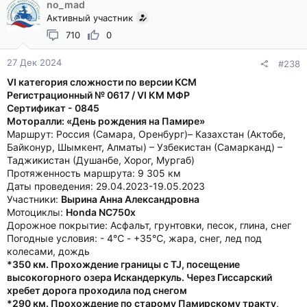
no_mad
Активный участник
710
0
27 Дек 2024
#238
VI категория сложности по версии КСМ
Регистрационный № 0617 / VI КМ МФР
Сертификат - 0845
Моторалли: «День рождения на Памире»
Маршрут: Россия (Самара, Оренбург)– Казахстан (Актобе,
Байконур, Шымкент, Алматы) – Узбекистан (Самарканд) –
Таджикистан (Душанбе, Хорог, Мургаб)
Протяженность маршрута: 9 305 км
Даты проведения: 29.04.2023-19.05.2023
Участники:
Вырина Анна Александровна
Мотоциклы:
Honda NC750x
Дорожное покрытие: Асфальт, грунтовки, песок, глина, снег
Погодные условия: - 4℃ - +35℃, жара, снег, лед под
колесами, дождь
*350 км. Прохождение границы с TJ, посещение
высокогорного озера Искандеркуль. Через Гиссарский
хребет дорога проходила под снегом
*290 км. Прохождение по старому Памирскому тракту,