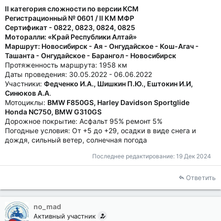
II категория сложности по версии КСМ
Регистрационный № 0601 / II КМ МФР
Сертификат - 0822, 0823, 0824, 0825
Моторалли: «Край Республики Алтай»
Маршрут: Новосибирск - Ая - Онгудайское - Кош-Агач -
Ташанта - Онгудайское - Барангол - Новосибирск
Протяженность маршрута: 1958 км
Даты проведения: 30.05.2022 - 06.06.2022
Участники:
Федченко И.А., Шишкин П.Ю., Ештокин И.И,
Синюков А.А
.
Мотоциклы:
BMW F850GS, Harley Davidson Sportglide
Honda NC750, BMW G310GS
Дорожное покрытие: Асфальт 95% ремонт 5%
Погодные условия: От +5 до +29, осадки в виде снега и
дождя, сильный ветер, солнечная погода
Последнее редактирование:
19 Дек 2024
Ответить
no_mad
Активный участник