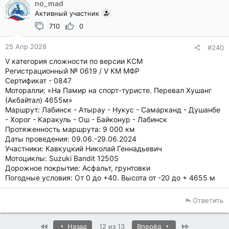
no_mad
Активный участник
710
0
25 Апр 2026
#240
V категория сложности по версии КСМ
Регистрационный № 0619 / V КМ МФР
Сертификат - 0847
Моторалли: «На Памир на спорт-туристе. Перевал Хушанг
(Акбайтал) 4655м»
Маршрут: Лабинск - Атырау - Нукус - Самарканд - Душанбе
- Хорог - Каракуль - Ош - Байконур - Лабинск
Протяженность маршрута: 9 000 км
Даты проведения: 09.06.-29.06.2024
Участники: Кавкуцкий Николай Геннадьевич
Мотоциклы: Suzuki Bandit 1250S
Дорожное покрытие: Асфальт, грунтовки
Погодные условия: От 0 до +40. Высота от -20 до + 4655 м
Ответить
First
Last
Назад
12 из 13
Вперёд