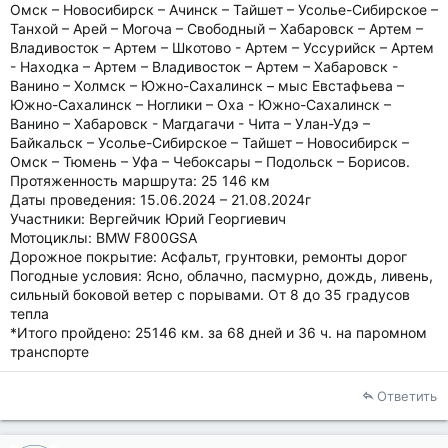
Омск – Новосибирск – Ачинск – Тайшет – Усолье-Сибирское –
Танхой – Арей – Могоча – Свободный – Хабаровск – Артем –
Владивосток – Артем – Шкотово - Артем – Уссурийск – Артем
- Находка – Артем – Владивосток – Артем – Хабаровск -
Ванино – Холмск – Южно-Сахалинск – мыс Евстафьева –
Южно-Сахалинск – Ноглики – Оха - Южно-Сахалинск –
Ванино – Хабаровск - Магдагачи - Чита – Улан-Удэ –
Байкальск – Усолье-Сибирское – Тайшет – Новосибирск –
Омск – Тюмень – Уфа – Чебоксары – Подольск – Борисов.
Протяженность маршрута: 25 146 км
Даты проведения: 15.06.2024 – 21.08.2024г
Участники: Вергейчик Юрий Георгиевич
Мотоциклы: BMW F800GSА
Дорожное покрытие: Асфальт, грунтовки, ремонты дорог
Погодные условия: Ясно, облачно, пасмурно, дождь, ливень,
сильный боковой ветер с порывами. От 8 до 35 градусов
тепла
*Итого пройдено: 25146 км. за 68 дней и 36 ч. на паромном
транспорте
Ответить