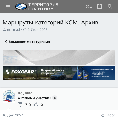
Маршруты категорий КСМ. Архив
А
Д
no_mad
6 Июн 2012
в
а
т
т
Комиссия мототуризма
о
а
р
н
т
а
е
ч
м
а
ы
л
а
no_mad
Активный участник
710
0
16 Дек 2024
#221