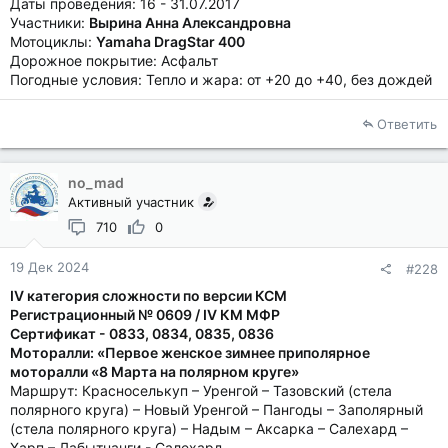
Даты проведения: 16 - 31.07.2017
Участники:
Вырина Анна Александровна
Мотоциклы:
Yamaha DragStar 400
Дорожное покрытие: Асфальт
Погодные условия: Тепло и жара: от +20 до +40, без дождей
Ответить
no_mad
Активный участник
710
0
19 Дек 2024
#228
IV категория сложности по версии КСМ
Регистрационный № 0609 / IV КМ МФР
Сертификат - 0833, 0834, 0835, 0836
Моторалли: «Первое женское зимнее приполярное
моторалли «8 Марта на полярном круге»
Маршрут: Красноселькуп – Уренгой – Тазовский (стела
полярного круга) – Новый Уренгой – Пангоды – Заполярный
(стела полярного круга) – Надым – Аксарка – Салехард –
Харп – Лабытнанги - Салехард