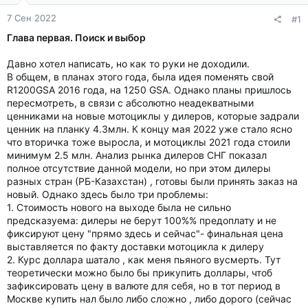
7 Сен 2022
#1
Глава первая. Поиск и выбор
Давно хотел написать, но как то руки не доходили.
В общем, в планах этого года, была идея поменять свой
R1200GSA 2016 года, на 1250 GSA. Однако планы пришлось
пересмотреть, в связи с абсолютно неадекватными
ценниками на новые мотоциклы у дилеров, которые задрали
ценник на планку 4.3млн. К концу мая 2022 уже стало ясно
что вторичка тоже выросла, и мотоциклы 2021 года стоили
минимум 2.5 млн. Анализ рынка дилеров СНГ показал
полное отсутствие данной модели, но при этом дилеры
разных стран (РБ-Казахстан) , готовы были принять заказ на
новый. Однако здесь было три проблемы:
1. Стоимость нового на выходе была не сильно
предсказуема: дилеры не берут 100%% предоплату и не
фиксируют цену "прямо здесь и сейчас"- финальная цена
выставляется по факту доставки мотоцикла к дилеру
2. Курс доллара шатало , как меня пьяного вусмерть. Тут
теоретически можно было бы прикупить доллары, чтоб
зафиксировать цену в валюте для себя, но в тот период в
Москве купить нал было либо сложно , либо дорого (сейчас