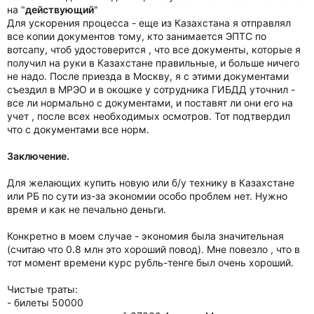
на "
действующий
"
Для ускорения процесса - еще из Казахстана я отправлял
все копии документов тому, кто занимается ЭПТС по
вотсапу, чтоб удостоверится , что все документы, которые я
получил на руки в Казахстане правильные, и больше ничего
не надо. После приезда в Москву, я с этими документами
съездил в МРЭО и в окошке у сотрудника ГИБДД уточнил -
все ли нормально с документами, и поставят ли они его на
учет , после всех необходимых осмотров. Тот подтвердил
что с документами все норм.
Заключение.
Для желающих купить новую или б/у технику в Казахстане
или РБ по сути из-за экономии особо проблем нет. Нужно
время и как не печально деньги.
Конкретно в моем случае - экономия была значительная
(считаю что 0.8 млн это хороший повод). Мне повезло , что в
тот момент времени курс рубль-тенге был очень хороший.
Чистые траты:
- билеты 50000