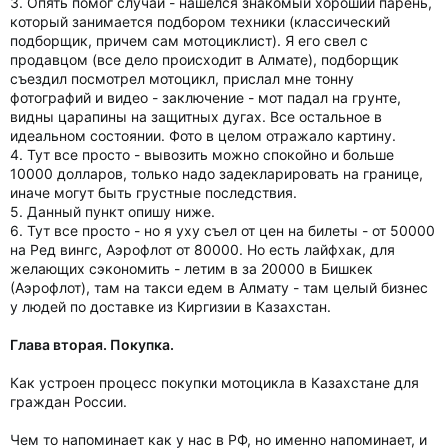
3. Опять помог случай - нашелся знакомый хороший парень,
который занимается подбором техники (классический
подборщик, причем сам мотоциклист). Я его свел с
продавцом (все дело происходит в Алмате), подборщик
съездил посмотрел мотоцикл, прислал мне тонну
фотографий и видео - заключение - мот падал на грунте,
видны царапины на защитных дугах. Все остальное в
идеальном состоянии. Фото в целом отражало картину.
4. Тут все просто - вывозить можно спокойно и больше
10000 долларов, только надо задекларировать на границе,
иначе могут быть грустные последствия.
5. Данный пункт опишу ниже.
6. Тут все просто - но я уху съел от цен на билеты - от 50000
на Ред вингс, Аэрофлот от 80000. Но есть лайфхак, для
желающих сэкономить - летим в за 20000 в Бишкек
(Аэрофлот), там на такси едем в Алмату - там целый бизнес
у людей по доставке из Киргизии в Казахстан.
Глава вторая. Покупка.
Как устроен процесс покупки мотоцикла в Казахстане для
граждан России.
Чем то напоминает как у нас в РФ, но именно напоминает, и