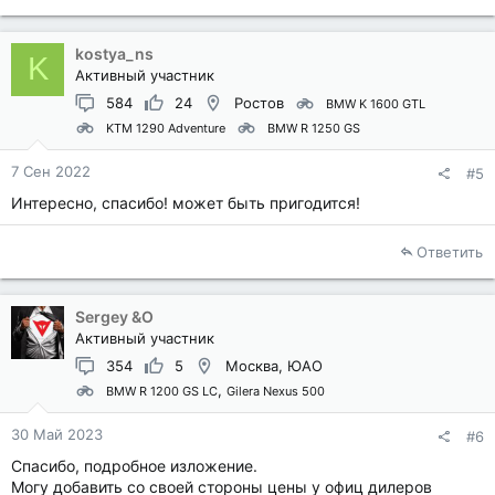
kostya_ns
K
Активный участник
584
24
Ростов
BMW K 1600 GTL
KTM 1290 Adventure
BMW R 1250 GS
7 Сен 2022
#5
Интересно, спасибо! может быть пригодится!
Ответить
Sergey &O
Активный участник
354
5
Москва, ЮАО
BMW R 1200 GS LC
Gilera Nexus 500
30 Май 2023
#6
Спасибо, подробное изложение.
Могу добавить со своей стороны цены у офиц дилеров