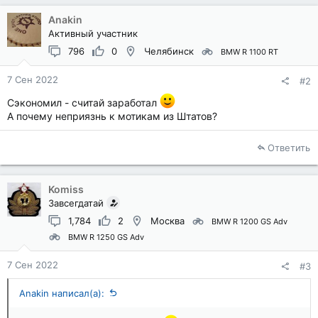
и
Anakin
и
Активный участник
:
796
0
Челябинск
BMW R 1100 RT
7 Сен 2022
#2
Сэкономил - считай заработал
А почему неприязнь к мотикам из Штатов?
Ответить
Komiss
Завсегдатай
1,784
2
Москва
BMW R 1200 GS Adv
BMW R 1250 GS Adv
7 Сен 2022
#3
Anakin написал(а):