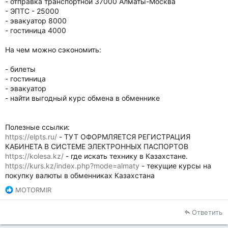
- отправка транспортной 37000 Алматы-Москва
- ЭПТС - 25000
- эвакуатор 8000
- гостиница 4000
На чем можно сэкономить:
- билеты
- гостиница
- эвакуатор
- найти выгодный курс обмена в обменнике
Полезные ссылки:
https://elpts.ru/
- ТУТ ОФОРМЛЯЕТСЯ РЕГИСТРАЦИЯ
КАБИНЕТА В СИСТЕМЕ ЭЛЕКТРОННЫХ ПАСПОРТОВ
https://kolesa.kz/
- где искать технику в Казахстане.
https://kurs.kz/index.php?mode=almaty
- текущие курсы на
покупку валюты в обменниках Казахстана
Р
MOTORMIR
е
а
Ответить
к
ц