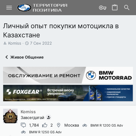
Личный опыт покупки мотоцикла в
Казахстане
А
Д
Komiss
7 Сен 2022
в
а
т
т
Живое Общение
о
а
р
н
т
а
е
ч
м
а
ы
л
а
Komiss
Завсегдатай
1,784
2
Москва
BMW R 1200 GS Adv
BMW R 1250 GS Adv