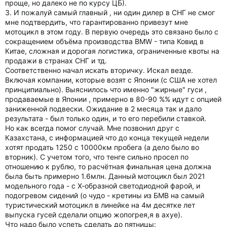
проще, но далеко не по курсу ЦБ).
3. И пожалуй самый главный , ни один дилер в СНГ не смог
мне подтвердить, что гарантированно привезут мне
мотоцикл в этом году. В первую очередь это связано было с
сокращением объёма производства BMW - типа Ковид в
Китае, сложная и дорогая логистика, ограниченные квоты на
продажи в странах СНГ и тд.
Соответственно начал искать вторичку. Искал везде.
Включая компании, которые возят с Японии (с США не хотел
принципиально). Выяснилось что именно "жирные" гуси ,
продаваемые в Японии , примерно в 80-90 %% идут с опцией
заниженной подвески. Ожидание в 2 месяца так и дало
результата - был только один, и то его перебили ставкой.
Но как всегда помог случай. Мне позвонил друг с
Казахстана, с информацией что до конца текущей недели
хотят продать 1250 с 10000км пробега (а дело было во
вторник). С учетом того, что тенге сильно просел по
отношению к рублю, то расчётная финальная цена должна
была быть примерно 1.6млн. Данный мотоцикл был 2021
модельного года - с Х-образной светодиодной фарой, и
подогревом сидений (о чудо - кретины из БМВ на самый
туристический мотоцикл в линейке на 4м десятке лет
выпуска гусей сделали опцию жопогрея,я в ахуе).
Что надо было успеть сделать до пятницы: