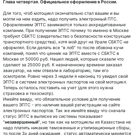
Глава четвертая. Официальное оформление в России.
Для того, чтоб мотоцикл окончательно стал вашим и вы
могли на нем ездить, надо получить электронный ПТС.
Оформлением ЭПТС занимаются только аккредитованные
компании. При получении ЭПТС почему то именно в Москве
требуют СБКТС (свидетельство о безопасности конструкции
транспортного средства), хотя мой друг на Урале СБКТС не
оформлял. Если делать все "в лоб" то после обзвона кучи
компаний, понял что ценник на ЭПТС вместе с СБКТС в
Москве от 50000 руб. Нашел людей, которые сказали что
сделают за 25000 руб. К назначенному времени заказал
эвакуатор, на нем отвезли в лабораторию, там его
осмотрели. Ровно через 3 недели я наконец то увидел свой
ЭПТС в системе электронных паспортов на свой мотоцикл.
Теперь осталось поставить на учет (для этого нужна
страховка и техосмотр).
Имейте ввиду, что обязательное условие для получение
вашего ЭПТС - это наличие вашей регистрации на сайте
электронных паспортов. Так же имейте ввиду что сначала
статус ЭПТС в выписке из системы показывает
"
незавершенный
", но так как на мотоциклы из Казахстана не
надо платить никакие таможенные и утилизационные сборы,
то после 3х дней ожидания , статус автоматически меняется