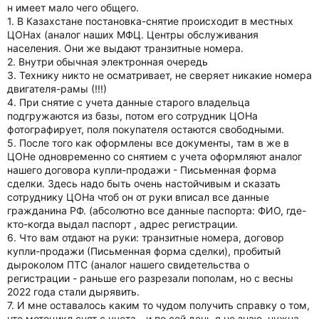
н имеет мало чего общего.
1. В Казахстане постановка-снятие происходит в местных
ЦОНах (аналог наших МФЦ. Центры обслуживания
населения. Они же выдают транзитные номера.
2. Внутри обычная электронная очередь
3. Технику никто не осматривает, не сверяет никакие номера
двигателя-рамы (!!!)
4. При снятие с учета данные старого владельца
подгружаются из базы, потом его сотрудник ЦОНа
фотографирует, поля покупателя остаются свободными.
5. После того как оформлены все документы, там в же в
ЦОНе одновременно со снятием с учета оформляют аналог
нашего договора купли-продажи - Письменная форма
сделки. Здесь надо быть очень настойчивым и сказать
сотруднику ЦОНа чтоб он от руки вписал все данные
гражданина РФ. (абсолютно все данные паспорта: ФИО, где-
кто-когда выдал паспорт , адрес регистрации.
6. Что вам отдают на руки: транзитные номера, договор
купли-продажи (Письменная форма сделки), пробитый
дыроколом ПТС (аналог нашего свидетельства о
регистрации - раньше его разрезали пополам, но с весны
2022 года стали дырявить.
7. И мне оставалось каким то чудом получить справку о том,
что мотоцикл снят с учета - и по сей день я не знаю, нужна