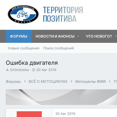
ФОРУМЫ
НОВОСТИ И АНОНСЫ
ЧТО НОВОГО?
Новые сообщения
Поиск сообщений
Ошибка двигателя
А
Д
Gr0m0zeka
30 Авг 2019
в
а
т
т
Форумы
ВСЁ О МОТОЦИКЛАХ
Мотоциклы BMW
T
о
а
р
н
т
а
е
ч
м
а
ы
л
а
30 Авг 2019