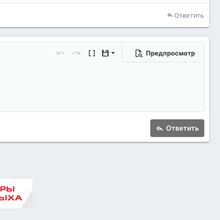
Ответить
Предпросмотр
Сохранить черновик
Отменить
Повторить
Переключить режим работы редакто
Черновики
Удалить черновик
Ответить