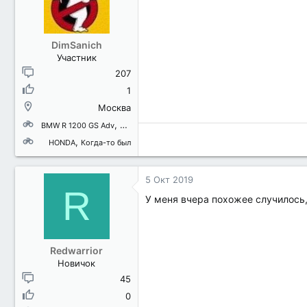
DimSanich
Участник
207
1
Москва
BMW R 1200 GS Adv
BMW K 1600 GT
HONDA
Когда-то был
5 Окт 2019
R
У меня вчера похожее случилось,
Redwarrior
Новичок
45
0