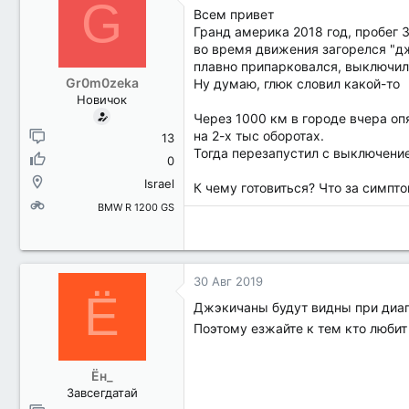
G
Всем привет
Гранд америка 2018 год, пробег 
во время движения загорелся "дж
плавно припарковался, выключил 
Gr0m0zeka
Ну думаю, глюк словил какой-то
Новичок
Через 1000 км в городе вчера оп
на 2-х тыс оборотах.
13
Тогда перезапустил с выключение
0
Israel
К чему готовиться? Что за симпто
BMW R 1200 GS
30 Авг 2019
Ё
Джэкичаны будут видны при диагн
Поэтому езжайте к тем кто любит
Ён_
Завсегдатай