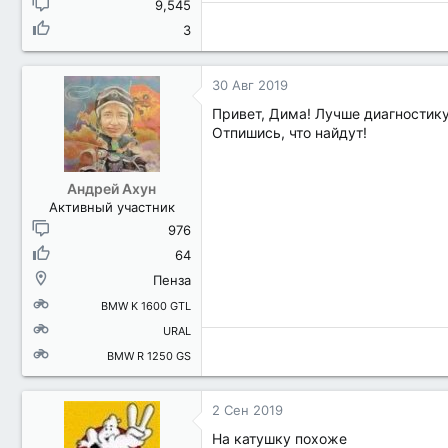
9,545
3
30 Авг 2019
Привет, Дима! Лучше диагностику
Отпишись, что найдут!
Андрей Ахун
Активный участник
976
64
Пенза
BMW K 1600 GTL
URAL
BMW R 1250 GS
2 Сен 2019
На катушку похоже