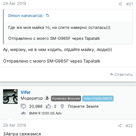
29 Авг 2019
#21
Dmion написал(а):
Где же моя майка то, на слете наверно осталась)))
Отправлено с моего SM-G965F через Tapatalk
Ау, мерзну, не в чем ходить, отдайте майку, люди)))
Отправлено с моего SM-G965F через Tapatalk
Ответить
Vifer
Модератор
Команда форума
Член Клуба BMCR
20,986
2
Планете Земля
BMW R 1200 GS Adv
29 Авг 2019
#22
ЗАвтра свяжемся