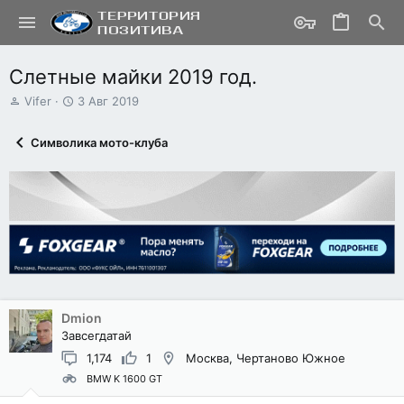
Слетные майки 2019 год.
А
Д
Vifer
3 Авг 2019
в
а
т
т
Символика мото-клуба
о
а
р
н
т
а
е
ч
м
а
ы
л
а
Dmion
Завсегдатай
1,174
1
Москва, Чертаново Южное
BMW K 1600 GT