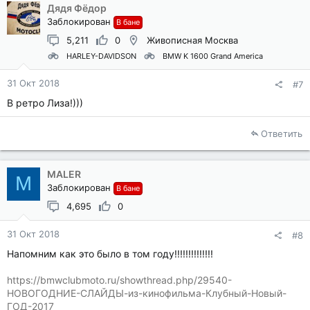
Дядя Фёдор
Заблокирован
В бане
5,211
0
Живописная Москва
HARLEY-DAVIDSON
BMW K 1600 Grand America
31 Окт 2018
#7
В ретро Лиза!)))
Ответить
MALER
M
Заблокирован
В бане
4,695
0
31 Окт 2018
#8
Напомним как это было в том году!!!!!!!!!!!!!!
https://bmwclubmoto.ru/showthread.php/29540-
НОВОГОДНИЕ-СЛАЙДЫ-из-кинофильма-Клубный-Новый-
ГОД-2017