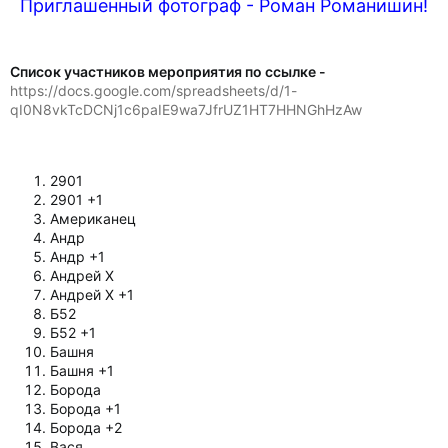
Приглашенный фотограф - Роман Романишин!​
Список участников мероприятия по ссылке -
https://docs.google.com/spreadsheets/d/1-
qI0N8vkTcDCNj1c6paIE9wa7JfrUZ1HT7HHNGhHzAw
2901
2901 +1
Американец
Андр
Андр +1
Андрей Х
Андрей Х +1
Б52
Б52 +1
Башня
Башня +1
Борода
Борода +1
Борода +2
Вася