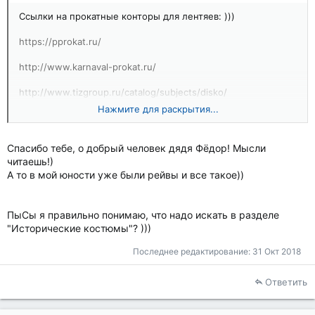
Ссылки на прокатные конторы для лентяев: )))
https://pprokat.ru/
http://www.karnaval-prokat.ru/
http://www.tizgroup.ru/catalog/subjects/disko/
Нажмите для раскрытия...
Гид по стилю -
http://www.vplate.ru/stili-odejdy/disko/
Спасибо тебе, о добрый человек дядя Фёдор! Мысли
Краткий экскурс -
https://wiki.wildberries.ru/styles/диско
читаешь!)
А то в мой юности уже были рейвы и все такое))
ПыСы я правильно понимаю, что надо искать в разделе
"Исторические костюмы"? )))
Последнее редактирование:
31 Окт 2018
Ответить