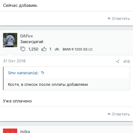
Сейчас добавим.
Ответить
DAFox
Завсегдатай
1,250
1
BMW R 1200 GS LC
31 Окт 2018
#16
Smv написал(а):
Костя, в список после оплаты добавляем
Уже оплачено
Ответить
mika