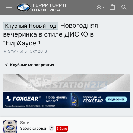
Новогодняя
Клубный Новый год
вечеринка в стиле ДИСКО в
"БирХаусе"!
А
Д
Smv
31 Окт 2018
в
а
т
т
Клубные мероприятия
о
а
р
н
т
а
е
ч
м
а
ы
л
а
Smv
Заблокирован
В бане