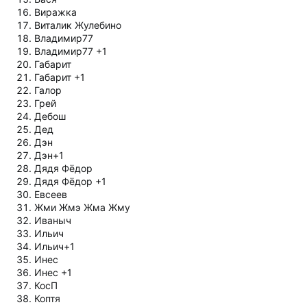
Виражка
Виталик Жулебино
Владимир77
Владимир77 +1
Габарит
Габарит +1
Галор
Грей
Дебош
Дед
Дэн
Дэн+1
Дядя Фёдор
Дядя Фёдор +1
Евсеев
Жми Жмэ Жма Жму
Иваныч
Ильич
Ильич+1
Инес
Инес +1
КосП
Коптя