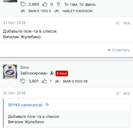
2,660
0
То там, то здесь
BMW K 1300 S
HARLEY-DAVIDSON
31 Окт 2018
#14
Добавьте пож-та в список
Виталик Жулебино
Ответить
Smv
Заблокирован
В бане
3,801
1
BMW S 1000 XR
31 Окт 2018
#15
SPYKE написал(а):
Добавьте пож-та в список
Виталик Жулебино