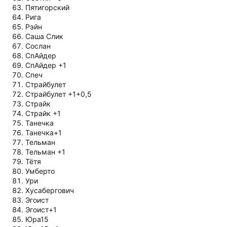
Пятигорский
Рига
Рэйн
Саша Слик
Сослан
СпАйдер
СпАйдер +1
Спеч
Страйбулет
Страйбулет +1+0,5
Страйк
Страйк +1
Танечка
Танечка+1
Тельман
Тельман +1
Тётя
Умберто
Ури
Хусабергович
Эгоист
Эгоист+1
Юра15