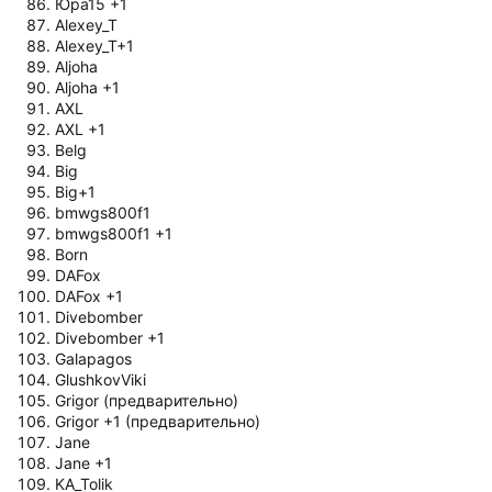
Юра15 +1
Alexey_T
Alexey_T+1
Aljoha
Aljoha +1
AXL
AXL +1
Belg
Big
Big+1
bmwgs800f1
bmwgs800f1 +1
Born
DAFox
DAFox +1
Divebomber
Divebomber +1
Galapagos
GlushkovViki
Grigor (предварительно)
Grigor +1 (предварительно)
Jane
Jane +1
KA_Tolik