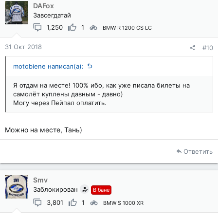
DAFox
Завсегдатай
1,250
1
BMW R 1200 GS LC
31 Окт 2018
#10
motobiene написал(а):
Я отдам на месте! 100% ибо, как уже писала билеты на
самолёт куплены давным - давно)
Могу через Пейпал оплатить.
Можно на месте, Тань)
Ответить
Smv
Заблокирован
В бане
3,801
1
BMW S 1000 XR