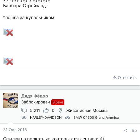
Барбара Стрейзанд
*пошла за купальником
Ответить
Дядя Фёдор
Заблокирован
В бане
5,211
0
Живописная Москва
HARLEY-DAVIDSON
BMW K 1600 Grand America
31 Окт 2018
#5
Ссылки на прокатные конторы для лентяев: )))