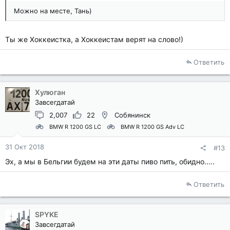
Можно на месте, Тань)
Ты же Хоккеистка, а Хоккеистам верят на слово!)
Ответить
Хулюган
Завсегдатай
2,007
22
Собянинск
BMW R 1200 GS LC
BMW R 1200 GS Adv LC
31 Окт 2018
#13
Эх, а мы в Бельгии будем на эти даты пиво пить, обидно.....
Ответить
SPYKE
Завсегдатай