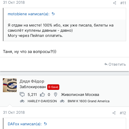
31 Окт 2018
#11
motobiene написал(а):
Я отдам на месте! 100% ибо, как уже писала, билеты на
самолёт куплены давным - давно)
Могу через Пейпал оплатить.
Таня, ну что за вопросы?!))
Ответить
Дядя Фёдор
Заблокирован
В бане
5,211
0
Живописная Москва
HARLEY-DAVIDSON
BMW K 1600 Grand America
31 Окт 2018
#12
DAFox написал(а):