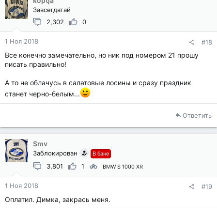
koptja
Завсегдатай
2,302
0
1 Ноя 2018
#18
Все конечно замечательно, но ник под номером 21 прошу
писать правильно!
А то не облачусь в салатовые лосины и сразу праздник
станет черно-белым...
Ответить
Smv
Заблокирован
В бане
3,801
1
BMW S 1000 XR
1 Ноя 2018
#19
Оплатил. Димка, закрась меня.