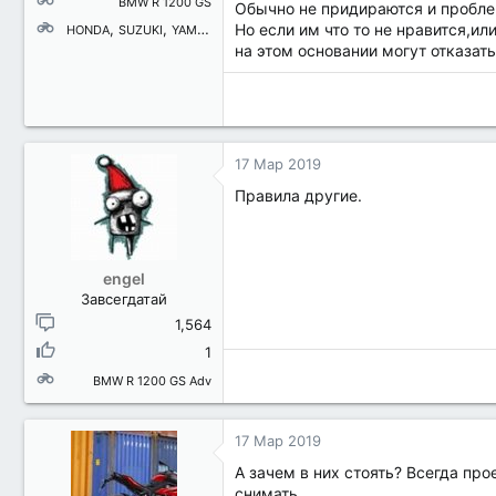
BMW R 1200 GS
Обычно не придираются и пробле
Но если им что то не нравится,ил
HONDA
SUZUKI
YAMAHA
Когда-то был
на этом основании могут отказать
17 Мар 2019
Правила другие.
engel
Завсегдатай
1,564
1
BMW R 1200 GS Adv
17 Мар 2019
А зачем в них стоять? Всегда п
снимать.