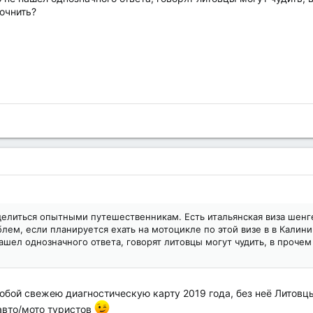
точнить?
делиться опытными путешественникам. Есть итальянская виза шенген
лем, если планируется ехать на мотоцикле по этой визе в в Калини
шел однозначного ответа, говорят литовцы могут чудить, в прочем 
обой свежею диагностическую карту 2019 года, без неё Литовцы
авто/мото туристов