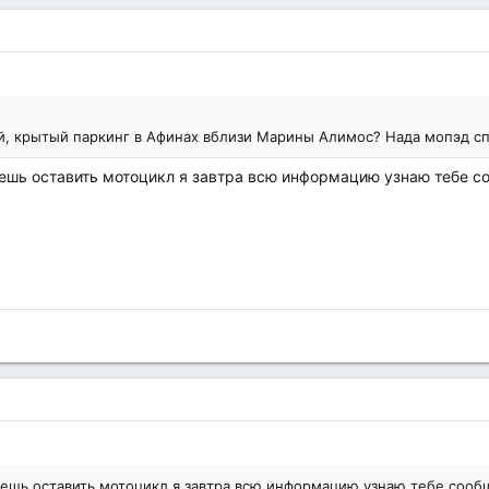
, крытый паркинг в Афинах вблизи Марины Алимос? Нада мопэд спр
чешь оставить мотоцикл я завтра всю информацию узнаю тебе с
чешь оставить мотоцикл я завтра всю информацию узнаю тебе сооб