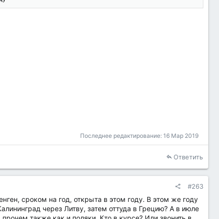
Последнее редактирование:
16 Мар 2019
Ответить
#263
ген, сроком на год, открыта в этом году. В этом же году
Калининград через Литву, затем оттуда в Грецию? А в июле
 прочем также как и поляки. Кто в курсе? Или звонить в