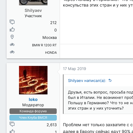
консульства этих стран и у них у
Shilyaev
Участник
212
0
Москва
BMW R 1200 RT
HONDA
17 Мар 2019
Shilyaev написал(а):
Друзья, есть вопрос, просьба по
был в Италии. Не возникнет проб
loko
Польшу в Германию? Что то не на
Модератор
этих стран и у них уточнить?
Команда форума
Член Клуба BMCR
Проблем нет только захватите с с
2,613
далее в Европу сейчас едут 90% 
1