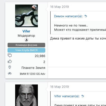
16 Мар 2019
Dимон написал(а):
Немного не по теме..
Может кто подскажет приличный
Vifer
Модератор
Дима привет в какие даты ты хо
Команда форума
Член Клуба BMCR
20,986
2
Планете Земля
BMW R 1200 GS Adv
16 Мар 2019
Vifer написал(а):
Дима привет в какие даты ты хо