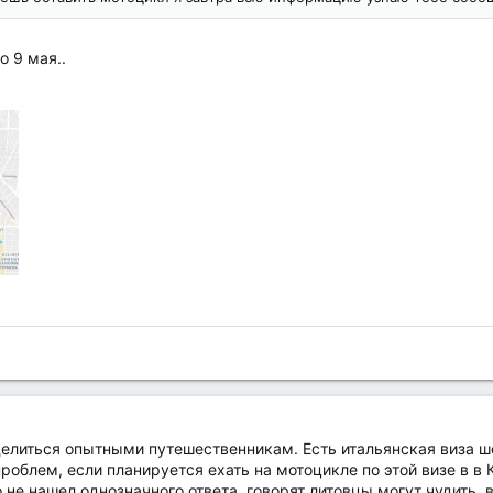
о 9 мая..
делиться опытными путешественникам. Есть итальянская виза шен
роблем, если планируется ехать на мотоцикле по этой визе в в 
не нашел однозначного ответа, говорят литовцы могут чудить, в