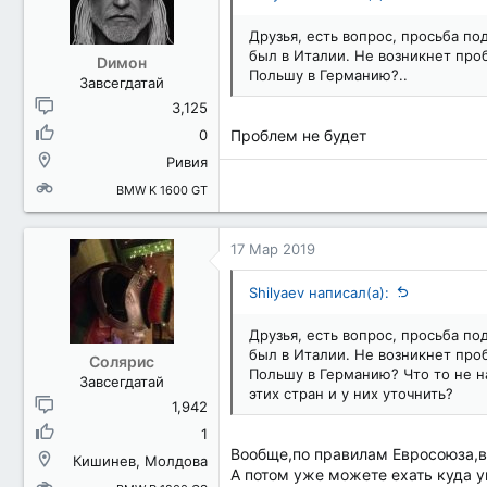
Друзья, есть вопрос, просьба по
был в Италии. Не возникнет проб
Dимон
Польшу в Германию?..
Завсегдатай
3,125
0
Проблем не будет
Ривия
BMW K 1600 GT
17 Мар 2019
Shilyaev написал(а):
Друзья, есть вопрос, просьба по
был в Италии. Не возникнет проб
Солярис
Польшу в Германию? Что то не на
Завсегдатай
этих стран и у них уточнить?
1,942
1
Вообще,по правилам Евросоюза,ви
Кишинев, Молдова
А потом уже можете ехать куда у