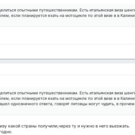
делиться опытными путешественникам. Есть итальянская виза шенген
лем, если планируется ехать на мотоцикле по этой визе в в Калини
делиться опытными путешественникам. Есть итальянская виза шенген
лем, если планируется ехать на мотоцикле по этой визе в в Калини
шел однозначного ответа, говорят литовцы могут чудить, в прочем 
зу какой страны получили,через ту и нужно в него вьезжать.
годно.