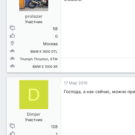
prolazer
Участник
58
0
Москва
BMW K 1600 GTL
Triumph Thruxton
KTM
BMW S 1000 XR
17 Мар 2019
D
Господа, а как сейчас, можно пр
Dimjer
Участник
128
1