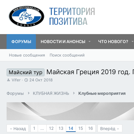
ФОРУМЫ
НОВОСТИ И АНОНСЫ
ЧТО НОВОГО?
Новые сообщения
Поиск сообщений
Майская Греция 2019 год.
Майский тур
А
Д
Vifer
24 Окт 2018
в
а
т
т
Форумы
КЛУБНАЯ ЖИЗНЬ
Клубные мероприятия
о
а
р
н
т
а
е
ч
м
а
ы
л
а
1
...
12
13
14
15
16
Назад
Вперёд