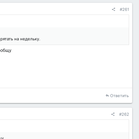
#261
ятать на недельку.
ообщу
Ответить
#262
щу