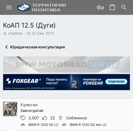
КоАП 12.5 (Дуги)
А
Д
v1adimir
12 Сен 2017
в
а
т
т
Юридическая консультация
о
а
р
н
т
а
е
ч
м
а
ы
л
а
Хулюган
Завсегдатай
2,007
22
Собянинск
BMW R 1200 GS LC
BMW R 1200 GS Adv LC