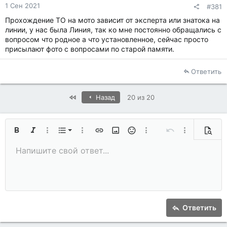
1 Сен 2021
#381
Прохождение ТО на мото зависит от эксперта или знатока на
линии, у нас была Линия, так ко мне постоянно обращались с
вопросом что родное а что установленное, сейчас просто
присылают фото с вопросами по старой памяти.
Ответить
First
Назад
20 из 20
Нумерованный список
Жирный
Курсив
Дополнительно...
Список
Дополнительно...
Вставить ссылку
Вставить изображение
Смайлы
Дополнительно...
Отменить
Дополнительн
Предп
Маркированный список
Напишите свой ответ...
По левому краю
9
Обычный
Сохранить черновик
Arial
Размер шрифта
Выравнивание
Цитата
Повторить
Медиа
Переключить режим работы редактора
Цвет текста
Формат параграфа
Вставить таблицу
Удалить форматирование
Шрифт
Вставить горизонтальную линию
Черновики
Зачёркнутый
Спойлер
Подчёркнутый
Код
Однострочный код
Однострочный спойлер
10
Удалить черновик
Увеличить отступ
Book Antiqua
По центру
Заголовок 1
12
Courier New
Уменьшить отступ
По правому краю
Заголовок 2
15
Georgia
Выравнивание текста
Заголовок 3
Ответить
18
Tahoma