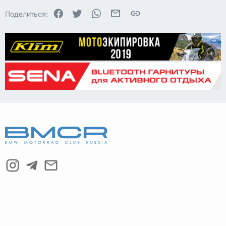
22
Times New Roman
Facebook
Twitter
WhatsApp
Электронная почта
Ссылка
Поделиться:
26
Trebuchet MS
Verdana