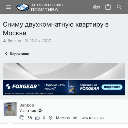
Сниму двухкомнатную квартиру в
Москве
А
Д
Benkon
22 Авг 2017
в
а
т
т
Барахолка
о
а
р
н
т
а
е
ч
м
а
ы
л
а
Benkon
Участник
58
0
Москва
BMW R 1200 RT