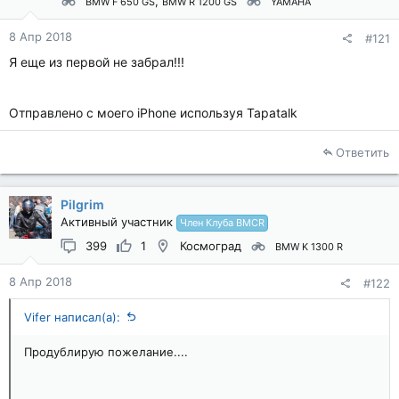
BMW F 650 GS
BMW R 1200 GS
YAMAHA
8 Апр 2018
#121
Я еще из первой не забрал!!!
Отправлено с моего iPhone используя Tapatalk
Ответить
Pilgrim
Активный участник
Член Клуба BMCR
399
1
Космоград
BMW K 1300 R
8 Апр 2018
#122
Vifer написал(а):
Продублирую пожелание....