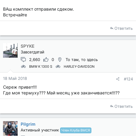
ВАш комплект отправили сдеком.
Встречайте
Ответить
SPYKE
Завсегдатай
2,660
0
То там, то здесь
BMW K 1300 S
HARLEY-DAVIDSON
18 Май 2018
#124
Сереж привет!!!
Где моя термуху??? Май месяц уже заканчивается!!!??
Ответить
Pilgrim
Активный участник
Член Клуба BMCR