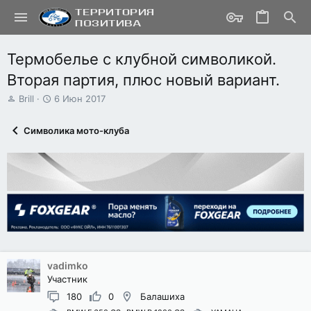
Термобелье с клубной символикой.
Вторая партия, плюс новый вариант.
А
Д
Brill
6 Июн 2017
в
а
т
т
Символика мото-клуба
о
а
р
н
т
а
е
ч
м
а
ы
л
а
vadimko
Участник
180
0
Балашиха