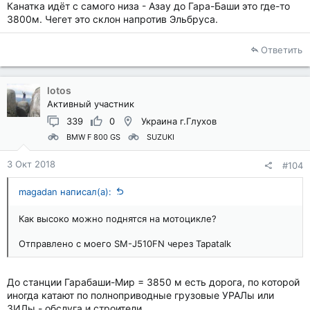
Канатка идёт с самого низа - Азау до Гара-Баши это где-то
3800м. Чегет это склон напротив Эльбруса.
Ответить
lotos
Активный участник
339
0
Украина г.Глухов
BMW F 800 GS
SUZUKI
3 Окт 2018
#104
magadan написал(а):
Как высоко можно поднятся на мотоцикле?
Отправлено с моего SM-J510FN через Tapatalk
До станции Гарабаши-Мир = 3850 м есть дорога, по которой
иногда катают по полноприводные грузовые УРАЛы или
ЗИЛы - обслуга и строители.