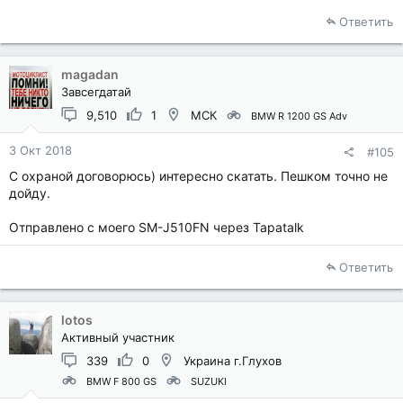
Ответить
magadan
Завсегдатай
9,510
1
МСК
BMW R 1200 GS Adv
3 Окт 2018
#105
С охраной договорюсь) интересно скатать. Пешком точно не
дойду.
Отправлено с моего SM-J510FN через Tapatalk
Ответить
lotos
Активный участник
339
0
Украина г.Глухов
BMW F 800 GS
SUZUKI