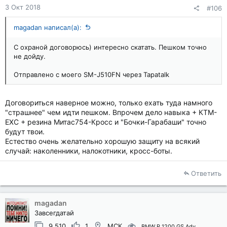
3 Окт 2018
#106
magadan написал(а):
С охраной договорюсь) интересно скатать. Пешком точно
не дойду.
Отправлено с моего SM-J510FN через Tapatalk
Договориться наверное можно, только ехать туда намного
"страшнее" чем идти пешком. Впрочем дело навыка + КТМ-
ЕХС + резина Митас754-Кросс и "Бочки-Гарабаши" точно
будут твои.
Естество очень желательно хорошую защиту на всякий
случай: наколенники, налокотники, кросс-боты.
Ответить
magadan
Завсегдатай
9,510
1
МСК
BMW R 1200 GS Adv