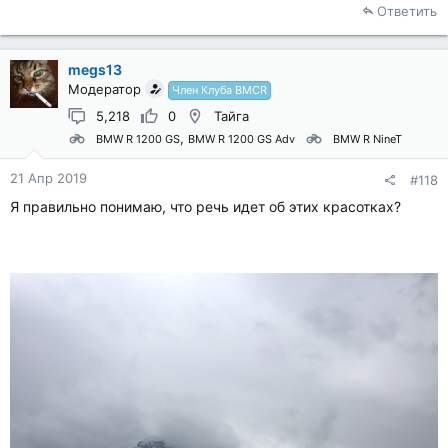
Ответить
megs13
Модератор
Член Клуба BMCR
5,218
0
Тайга
BMW R 1200 GS
BMW R 1200 GS Adv
BMW R NineT
21 Апр 2019
#118
Я правильно понимаю, что речь идет об этих красотках?