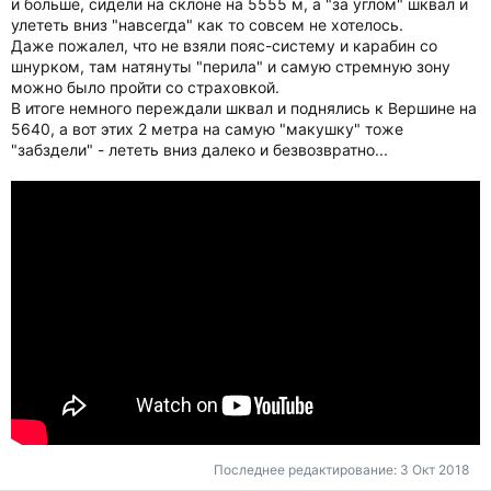
и больше, сидели на склоне на 5555 м, а "за углом" шквал и
улететь вниз "навсегда" как то совсем не хотелось.
Даже пожалел, что не взяли пояс-систему и карабин со
шнурком, там натянуты "перила" и самую стремную зону
можно было пройти со страховкой.
В итоге немного переждали шквал и поднялись к Вершине на
5640, а вот этих 2 метра на самую "макушку" тоже
"забздели" - лететь вниз далеко и безвозвратно...
Последнее редактирование:
3 Окт 2018