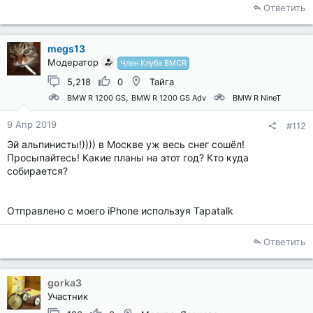
Ответить
megs13
Модератор
Член Клуба BMCR
5,218
0
Тайга
BMW R 1200 GS
BMW R 1200 GS Adv
BMW R NineT
9 Апр 2019
#112
Эй альпинисты!)))) в Москве уж весь снег сошёл!
Просыпайтесь! Какие планы на этот год? Кто куда
собирается?
Отправлено с моего iPhone используя Tapatalk
Ответить
gorka3
Участник