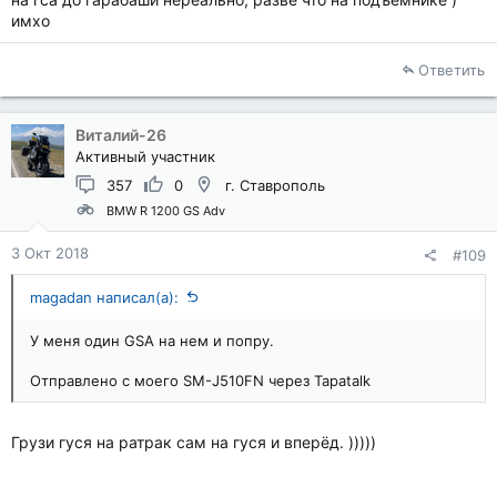
имхо
Ответить
Виталий-26
Активный участник
357
0
г. Ставрополь
BMW R 1200 GS Adv
3 Окт 2018
#109
magadan написал(а):
У меня один GSA на нем и попру.
Отправлено с моего SM-J510FN через Tapatalk
Грузи гуся на ратрак сам на гуся и вперёд. )))))