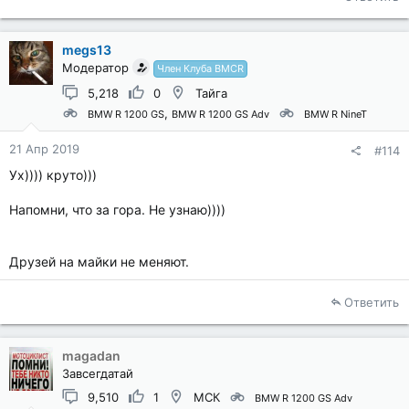
megs13
Модератор
Член Клуба BMCR
5,218
0
Тайга
BMW R 1200 GS
BMW R 1200 GS Adv
BMW R NineT
21 Апр 2019
#114
Ух)))) круто)))
Напомни, что за гора. Не узнаю))))
Друзей на майки не меняют.
Ответить
magadan
Завсегдатай
9,510
1
МСК
BMW R 1200 GS Adv