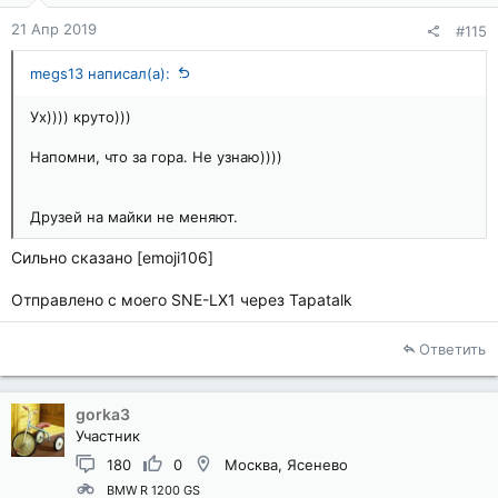
21 Апр 2019
#115
megs13 написал(а):
Ух)))) круто)))
Напомни, что за гора. Не узнаю))))
Друзей на майки не меняют.
Сильно сказано [emoji106]
Отправлено с моего SNE-LX1 через Tapatalk
Ответить
gorka3
Участник
180
0
Москва, Ясенево
BMW R 1200 GS