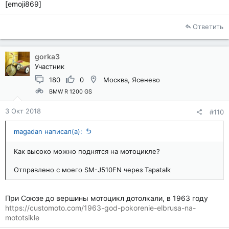
[emoji869]
Ответить
gorka3
Участник
180
0
Москва, Ясенево
BMW R 1200 GS
3 Окт 2018
#110
magadan написал(а):
Как высоко можно поднятся на мотоцикле?
Отправлено с моего SM-J510FN через Tapatalk
При Союзе до вершины мотоцикл дотолкали, в 1963 году
https://customoto.com/1963-god-pokorenie-elbrusa-na-
mototsikle