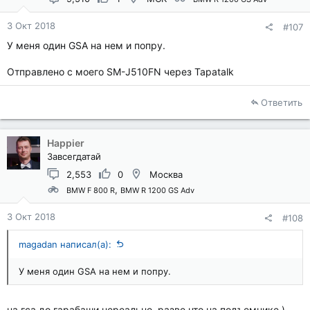
3 Окт 2018
#107
У меня один GSA на нем и попру.
Отправлено с моего SM-J510FN через Tapatalk
Ответить
Happier
Завсегдатай
2,553
0
Москва
BMW F 800 R
BMW R 1200 GS Adv
3 Окт 2018
#108
magadan написал(а):
У меня один GSA на нем и попру.
на гса до гарабаши нереально, разве что на подъемнике )