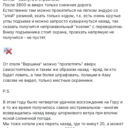
После 3800 м вверх только снежная дорога.
Естественно там можно прокатиться на легком эндуро со
"злой" резиной, ехать только ходом, т.к. есть очень крутые
углы подъема и можно запросто кувыркнуться назад, так
сказать получится непроизвольный "козлик" с переворотом.
Внизу подъемника стоит охрана, проехать напрямую не
получится - не пустят.
От отеля "Вершина" можно "пропетлять" вверх
самостоятельно и таким же образом назад - вряд ли кто
будет ловить, а тем более штрафовать, полиции в Азау
совсем не видел, только местные охранники.
P.S.
В этом году было четвертое удачное восхождение на Гору и
в то же время получилось самое экстримальное - многие
возвращались назад ввиду штормового ветра при вполне
ясной солнечной погоде.
Мы тоже хотели уже переть назад, где то минут 20, а может