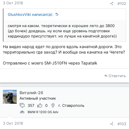
3 Окт 2018
#102
GlushkovViki написал(а):
смотря на каком. теоретически в хорошее лето до 3800
(до бочек) доедешь. ну если еще уровень подготовки
хардиндуро присутствует. но лучше на канатной дороге))
На видео народ едет по дороге вдоль канатной дороги. Это
территориально где заход? И вообще она канатка на Чегете?
Отправлено с моего SM-J510FN через Tapatalk
Ответить
Виталий-26
Активный участник
357
0
г. Ставрополь
BMW R 1200 GS Adv
3 Окт 2018
#103