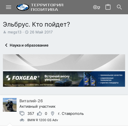
Эльбрус. Кто пойдет?
А
Д
megs13
26 Май 2017
в
а
т
т
Наука и образование
о
а
р
н
т
а
е
ч
м
а
ы
л
а
Виталий-26
Активный участник
357
0
г. Ставрополь
BMW R 1200 GS Adv