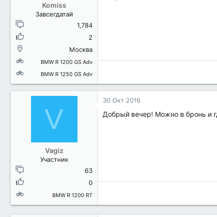
Komiss
Завсегдатай
1,784
2
Москва
BMW R 1200 GS Adv
BMW R 1250 GS Adv
30 Окт 2016
V
Добрый вечер! Можно в бронь и 
Vagiz
Участник
63
0
BMW R 1200 RT