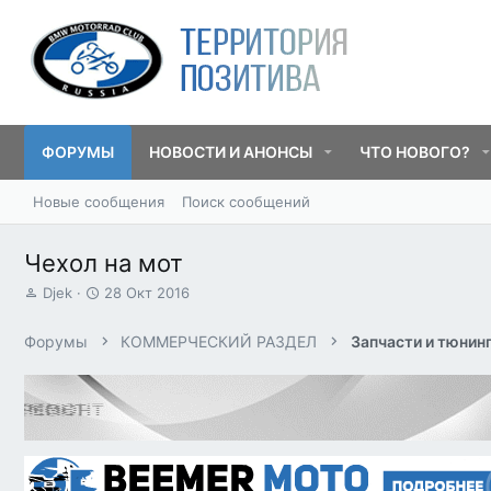
ФОРУМЫ
НОВОСТИ И АНОНСЫ
ЧТО НОВОГО?
Новые сообщения
Поиск сообщений
Чехол на мот
А
Д
Djek
28 Окт 2016
в
а
т
т
Форумы
КОММЕРЧЕСКИЙ РАЗДЕЛ
Запчасти и тюнин
о
а
р
н
т
а
е
ч
м
а
ы
л
а