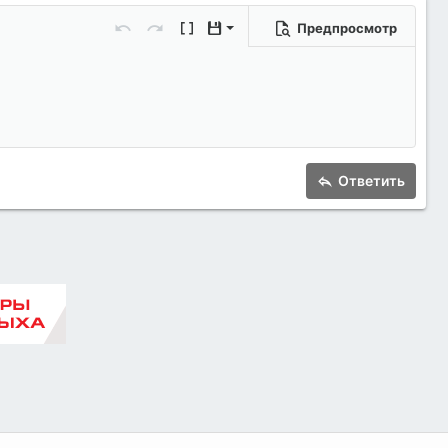
Предпросмотр
Сохранить черновик
Отменить
Повторить
Переключить режим работы редакто
Черновики
Удалить черновик
Ответить