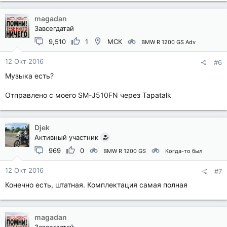
magadan
Завсегдатай
9,510
1
МСК
BMW R 1200 GS Adv
12 Окт 2016
#6
Музыка есть?
Отправлено с моего SM-J510FN через Tapatalk
Djek
Активный участник
969
0
BMW R 1200 GS
Когда-то был
12 Окт 2016
#7
Конечно есть, штатная. Комплектация самая полная
magadan