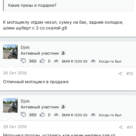
Какие призы и подарки?
К мотоциклу отдам чехол, сумку на бак, задние колодки,
шлем шуберт с 3 со скалой g9
Djek
Активный участник
969
0
BMW R 1200 GS
Когда-то был
26 Окт 2016
#10
Отличный мотоцикл в продаже
Djek
Активный участник
969
0
BMW R 1200 GS
Когда-то был
28 Окт 2016
#11
Мотоцикл продан, остались кое какие ничтяки для рт,