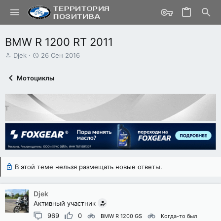
BMW R 1200 RT 2011
А
Д
Djek
26 Сен 2016
в
а
т
т
Мотоциклы
о
а
р
н
т
а
е
ч
м
а
ы
л
а
В этой теме нельзя размещать новые ответы.
Djek
Активный участник
969
0
BMW R 1200 GS
Когда-то был