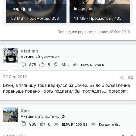
image.jpeg
image.jpeg
1.3 MB · Просмотры: 358
1.1 MB · Просмотры: 435
Последнее редактирование:
28 Окт 2016
v1adimir
Активный участник
875
8
Мск
BMW R 1250 RT
27 Сен 2016
#2
Блин, в тяпницу тока вернулся из Сочей. Было б объявление
пораньше подано - хоть подкатил бы, поглядеть.. :boredom:
Djek
Активный участник
969
0
BMW R 1200 GS
Когда-то был