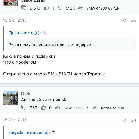
Завсегдатай
9,510
1
МСК
BMW R 1200 GS Adv
13 Окт 2016
#8
Djek написал(а):
Реальному покупателю призы и подарки...
Какие призы и подарки?
Что с пробегом.
Отправлено с моего SM-J510FN через Tapatalk
Djek
Активный участник
969
0
BMW R 1200 GS
Когда-то был
15 Окт 2016
#9
magadan написал(а):