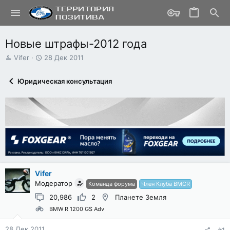
Новые штрафы-2012 года
А
Д
Vifer
28 Дек 2011
в
а
т
т
Юридическая консультация
о
а
р
н
т
а
е
ч
м
а
ы
л
а
Vifer
Модератор
Команда форума
Член Клуба BMCR
20,986
2
Планете Земля
BMW R 1200 GS Adv
28 Дек 2011
#1