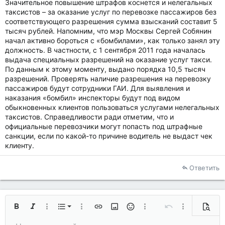
Значительное повышение штрафов коснется и нелегальных
таксистов – за оказание услуг по перевозке пассажиров без
соответствующего разрешения сумма взысканий составит 5
тысяч рублей. Напомним, что мэр Москвы Сергей Собянин
начал активно бороться с «бомбилами», как только занял эту
должность. В частности, с 1 сентября 2011 года началась
выдача специальных разрешений на оказание услуг такси.
По данным к этому моменту, выдано порядка 10,5 тысяч
разрешений. Проверять наличие разрешения на перевозку
пассажиров будут сотрудники ГАИ. Для выявления и
наказания «бомбил» инспекторы будут под видом
обыкновенных клиентов пользоваться услугами нелегальных
таксистов. Справедливости ради отметим, что и
официальные перевозчики могут попасть под штрафные
санкции, если по какой-то причине водитель не выдаст чек
клиенту.
Ответить
Нумерованный список
Жирный
Курсив
Дополнительно...
Список
Дополнительно...
Вставить ссылку
Вставить изображение
Смайлы
Дополнительно...
Отменить
Дополнительн
Предп