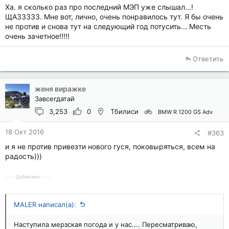
Ха. я сколько раз про последний МЭП уже слышал...!
ЩАЗЗЗЗЗ. Мне вот, лично, очень понравилось тут. Я бы очень
не против и снова тут на следующий год потусить... Месть
очень зачетное!!!!!
Ответить
женя виражке
Завсегдатай
3,253
0
Тбилиси
BMW R 1200 GS Adv
18 Окт 2016
#363
и я не против привезти нового гуся, поковыряться, всем на
радость)))
- - - Добавлено - - -
MALER написал(а):
Наступила мерзская погода и у нас.... Пересматриваю,