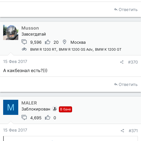
Ответить
Musson
Завсегдатай
9,596
20
Москва
BMW R 1200 RT
BMW R 1200 GS Adv
BMW K 1200 GT
15 Фев 2017
#370
А какбезнал есть?)))
Ответить
MALER
M
Заблокирован
В бане
4,695
0
15 Фев 2017
#371