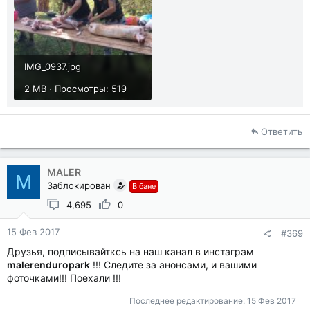
IMG_0937.jpg
2 MB · Просмотры: 519
Ответить
MALER
M
Заблокирован
В бане
4,695
0
15 Фев 2017
#369
Друзья, подписывайтксь на наш канал в инстаграм
malerenduropark
!!! Следите за анонсами, и вашими
фоточками!!! Поехали !!!
Последнее редактирование:
15 Фев 2017