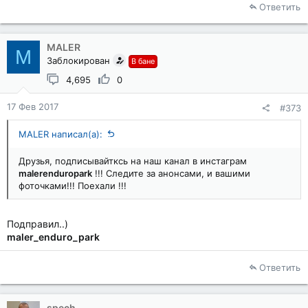
Ответить
MALER
M
Заблокирован
В бане
4,695
0
17 Фев 2017
#373
MALER написал(а):
Друзья, подписывайтксь на наш канал в инстаграм
malerenduropark
!!! Следите за анонсами, и вашими
фоточками!!! Поехали !!!
Подправил..)
maler_enduro_park
Ответить
spech