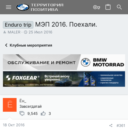
МЭП 2016. Поехали.
Enduro trip
А
Д
MALER
25 Июл 2016
в
а
т
т
Клубные мероприятия
о
а
р
н
т
а
е
ч
м
а
ы
л
а
Ён_
Ё
Завсегдатай
9,545
3
18 Окт 2016
#361