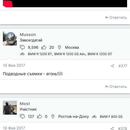
Ответить
Musson
Завсегдатай
9,596
20
Москва
BMW R 1200 RT
BMW R 1200 GS Adv
BMW K 1200 GT
19 Фев 2017
#377
Подводные съемки - агонь!)))
Ответить
Most
Участник
127
0
Ростов-на-Дону
BMW F 800 GS
19 Фев 2017
#378