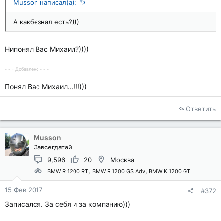
Musson написал(а):
А какбезнал есть?)))
Нипонял Вас Михаил?))))
- - - Добавлено - - -
Понял Вас Михаил...!!!)))
Ответить
Musson
Завсегдатай
9,596
20
Москва
BMW R 1200 RT
BMW R 1200 GS Adv
BMW K 1200 GT
15 Фев 2017
#372
Записался. За себя и за компанию)))