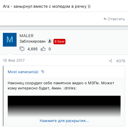
Ага - занырнул вместе с мопедом в речку ))
Ответить
MALER
M
Заблокирован
В бане
4,695
0
19 Фев 2017
#379
Most написал(а):
Наконец соорудил себе памятное видео о МЭПе. Может
кому интересно будет, 4мин. :drinks:
Нажмите для раскрытия...