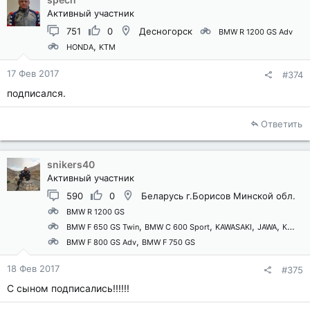
Активный участник
751
0
Десногорск
BMW R 1200 GS Adv
HONDA
KTM
17 Фев 2017
#374
подписался.
Ответить
snikers40
Активный участник
590
0
Беларусь г.Борисов Минской обл.
BMW R 1200 GS
BMW F 650 GS Twin
BMW C 600 Sport
KAWASAKI
JAWA
Когда-то был
BMW F 800 GS Adv
BMW F 750 GS
18 Фев 2017
#375
С сыном подписались!!!!!!