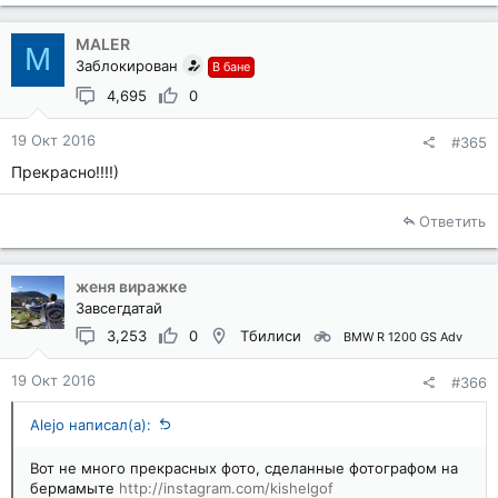
MALER
M
Заблокирован
В бане
4,695
0
19 Окт 2016
#365
Прекрасно!!!!)
Ответить
женя виражке
Завсегдатай
3,253
0
Тбилиси
BMW R 1200 GS Adv
19 Окт 2016
#366
Alejo написал(а):
Вот не много прекрасных фото, сделанные фотографом на
бермамыте
http://instagram.com/kishelgof