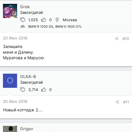
Grek
Завсегдатай
1,025
0
Москва
BMW R 1200 GS
BMW K 1600 GTL
20 Июн 2016
#10
Запишите
меня и Далину.
Муратова и Марусю
OLKA-B
O
Завсегдатай
3,714
0
20 Июн 2016
#11
Новый коттедж 2....
Grigor