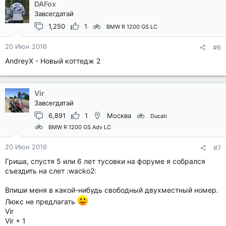
DAFox
Завсегдатай
1,250
1
BMW R 1200 GS LC
20 Июн 2016
#6
AndreyX - Новый коттедж 2
Vir
Завсегдатай
6,891
1
Москва
Ducati
BMW R 1200 GS Adv LC
20 Июн 2016
#7
Гриша, спустя 5 или 6 лет тусовки на форуме я собрался
съездить на слет :wacko2:
Впиши меня в какой-нибудь свободный двухместный номер.
Люкс не предлагать
Vir
Vir + 1