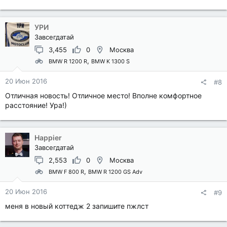
УРИ
Завсегдатай
3,455
0
Москва
BMW R 1200 R
BMW K 1300 S
20 Июн 2016
#8
Отличная новость! Отличное место! Вполне комфортное
расстояние! Ура!)
Happier
Завсегдатай
2,553
0
Москва
BMW F 800 R
BMW R 1200 GS Adv
20 Июн 2016
#9
меня в новый коттедж 2 запишите пжлст