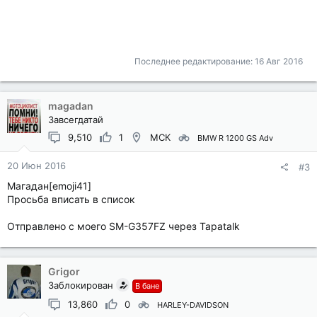
Последнее редактирование:
16 Авг 2016
magadan
Завсегдатай
9,510
1
МСК
BMW R 1200 GS Adv
20 Июн 2016
#3
Магадан[emoji41]
Просьба вписать в список
Отправлено с моего SM-G357FZ через Tapatalk
Grigor
Заблокирован
В бане
13,860
0
HARLEY-DAVIDSON