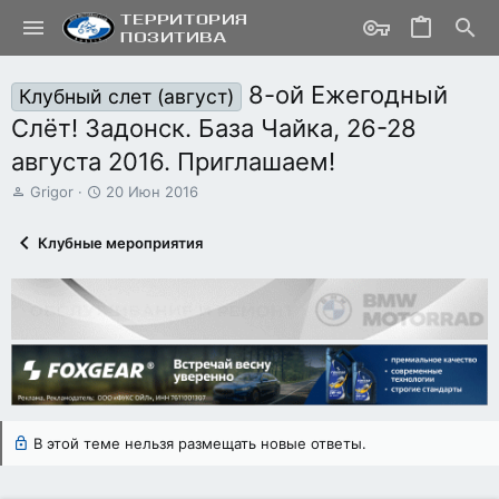
8-ой Ежегодный
Клубный слет (август)
Слёт! Задонск. База Чайка, 26-28
августа 2016. Приглашаем!
А
Д
Grigor
20 Июн 2016
в
а
т
т
Клубные мероприятия
о
а
р
н
т
а
е
ч
м
а
ы
л
а
В этой теме нельзя размещать новые ответы.