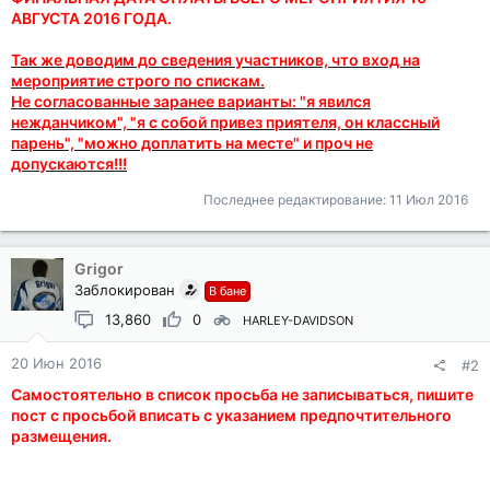
АВГУСТА 2016 ГОДА.
Так же доводим до сведения участников, что вход на
мероприятие строго по спискам.
Не согласованные заранее варианты: "я явился
нежданчиком", "я с собой привез приятеля, он классный
парень", "можно доплатить на месте" и проч не
допускаются!!!
Последнее редактирование:
11 Июл 2016
Grigor
Заблокирован
В бане
13,860
0
HARLEY-DAVIDSON
20 Июн 2016
#2
Самостоятельно в список просьба не записываться, пишите
пост с просьбой вписать с указанием предпочтительного
размещения.