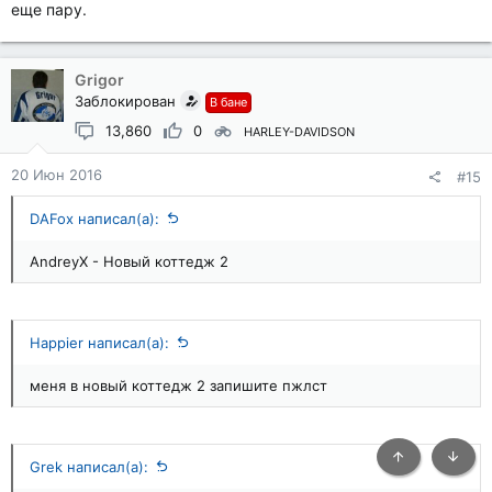
еще пару.
Grigor
Заблокирован
В бане
13,860
0
HARLEY-DAVIDSON
20 Июн 2016
#15
DAFox написал(а):
AndreyX - Новый коттедж 2
Happier написал(а):
меня в новый коттедж 2 запишите пжлст
Grek написал(а):
Сверху
Снизу