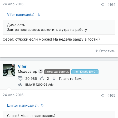
24 Апр 2016
#164
Vifer написал(а):
Дима есть
Завтра постараюсь заскочить с утра на работу
Серёг, отложи если можно! На неделе заеду в гости!)
Ответить
Vifer
Модератор
Команда форума
Член Клуба BMCR
20,986
2
Планете Земля
BMW R 1200 GS Adv
24 Апр 2016
#165
Izmiter написал(а):
Сергей Мка не залежалась?