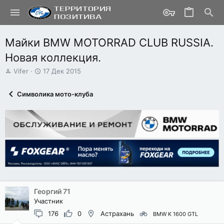
Майки BMW MOTORRAD CLUB RUSSIA.
Новая коллекция.
А
Д
Vifer
17 Дек 2015
в
а
т
т
Символика мото-клуба
о
а
р
н
т
а
е
ч
м
а
ы
л
а
Георгий 71
Участник
176
0
Астрахань
BMW K 1600 GTL