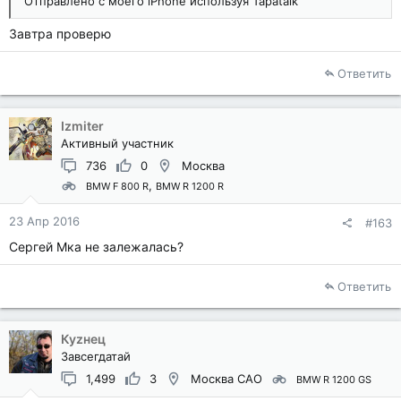
Отправлено с моего iPhone используя Tapatalk
Завтра проверю
Ответить
Izmiter
Активный участник
736
0
Москва
BMW F 800 R
BMW R 1200 R
23 Апр 2016
#163
Сергей Мка не залежалась?
Ответить
Куzнец
Завсегдатай
1,499
3
Москва САО
BMW R 1200 GS