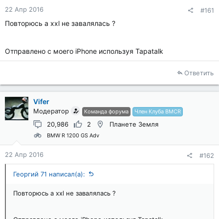
22 Апр 2016
#161
Повторюсь а xxl не завалялась ?
Отправлено с моего iPhone используя Tapatalk
Ответить
Vifer
Модератор
Команда форума
Член Клуба BMCR
20,986
2
Планете Земля
BMW R 1200 GS Adv
22 Апр 2016
#162
Георгий 71 написал(а):
Повторюсь а xxl не завалялась ?