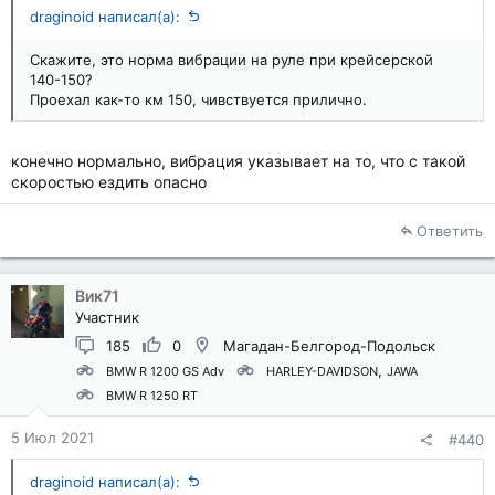
draginoid написал(а):
Скажите, это норма вибрации на руле при крейсерской
140-150?
Проехал как-то км 150, чивствуется прилично.
конечно нормально, вибрация указывает на то, что с такой
скоростью ездить опасно
Ответить
Вик71
Участник
185
0
Магадан-Белгород-Подольск
BMW R 1200 GS Adv
HARLEY-DAVIDSON
JAWA
BMW R 1250 RT
5 Июл 2021
#440
draginoid написал(а):