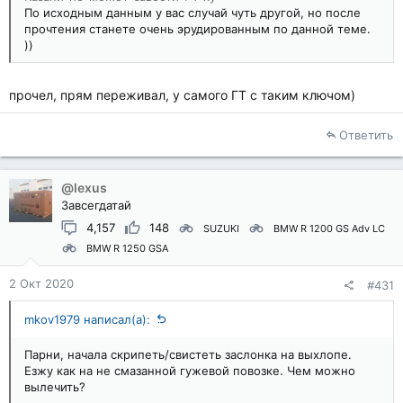
По исходным данным у вас случай чуть другой, но после
прочтения станете очень эрудированным по данной теме.
))
прочел, прям переживал, у самого ГТ с таким ключом)
Ответить
@lexus
Завсегдатай
4,157
148
SUZUKI
BMW R 1200 GS Adv LC
BMW R 1250 GSA
2 Окт 2020
#431
mkov1979 написал(а):
Парни, начала скрипеть/свистеть заслонка на выхлопе.
Езжу как на не смазанной гужевой повозке. Чем можно
вылечить?