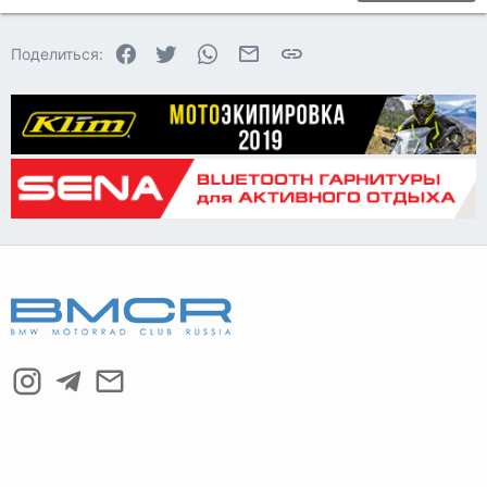
22
Times New Roman
Facebook
Twitter
WhatsApp
Электронная почта
Ссылка
Поделиться:
26
Trebuchet MS
Verdana