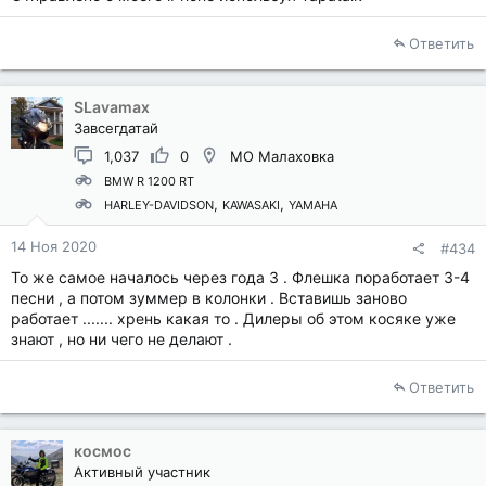
Ответить
SLavamax
Завсегдатай
1,037
0
МО Малаховка
BMW R 1200 RT
HARLEY-DAVIDSON
KAWASAKI
YAMAHA
14 Ноя 2020
#434
То же самое началось через года 3 . Флешка поработает 3-4
песни , а потом зуммер в колонки . Вставишь заново
работает ....... хрень какая то . Дилеры об этом косяке уже
знают , но ни чего не делают .
Ответить
космос
Активный участник