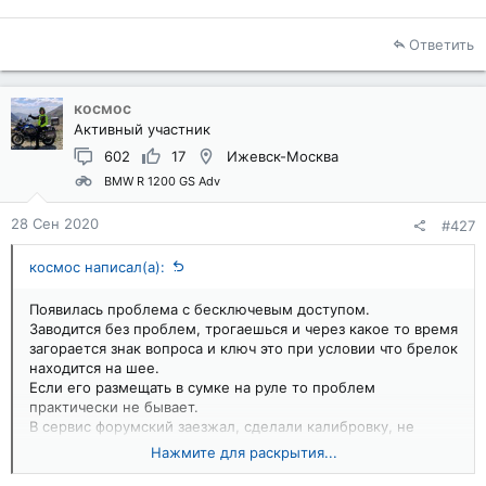
Ответить
космос
Активный участник
602
17
Ижевск-Москва
BMW R 1200 GS Adv
28 Сен 2020
#427
космос написал(а):
Появилась проблема с бесключевым доступом.
Заводится без проблем, трогаешься и через какое то время
загорается знак вопроса и ключ это при условии что брелок
находится на шее.
Если его размещать в сумке на руле то проблем
практически не бывает.
В сервис форумский заезжал, сделали калибровку, не
помогло.
Нажмите для раскрытия...
Батарейка свежая, первым делом ее поменял.
Кто что подскажет ?