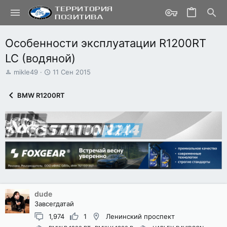
Особенности эксплуатации R1200RT
LC (водяной)
А
Д
mikle49
11 Сен 2015
в
а
т
т
BMW R1200RT
о
а
р
н
т
а
е
ч
м
а
ы
л
а
dude
Завсегдатай
1,974
1
Ленинский проспект