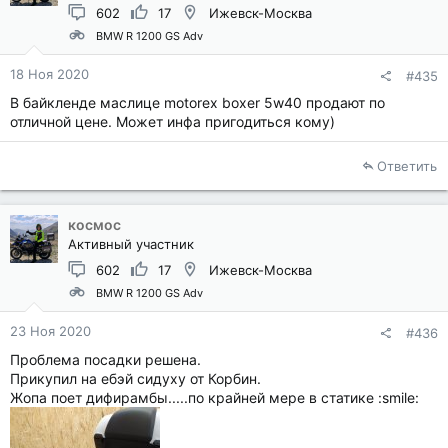
602
17
Ижевск-Москва
BMW R 1200 GS Adv
18 Ноя 2020
#435
В байкленде маслице motorex boxer 5w40 продают по
отличной цене. Может инфа пригодиться кому)
Ответить
космос
Активный участник
602
17
Ижевск-Москва
BMW R 1200 GS Adv
23 Ноя 2020
#436
Проблема посадки решена.
Прикупил на ебэй сидуху от Корбин.
Жопа поет дифирамбы.....по крайней мере в статике :smile: