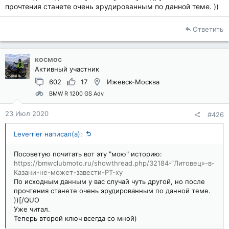
прочтения станете очень эрудированным по данной теме. ))
Ответить
космос
Активный участник
602
17
Ижевск-Москва
BMW R 1200 GS Adv
23 Июл 2020
#426
Leverrier написал(а):
Посоветую почитать вот эту "мою" историю:
https://bmwclubmoto.ru/showthread.php/32184-“Литовец»-в-
Казани-не-может-завести-РТ-ху
По исходным данным у вас случай чуть другой, но после
прочтения станете очень эрудированным по данной теме.
))[/QUO
Уже читал.
Теперь второй ключ всегда со мной)