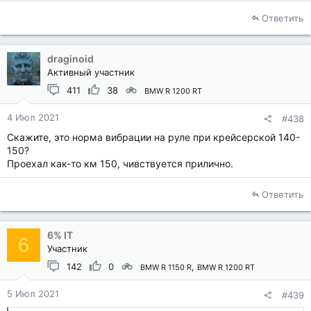
Ответить
draginoid
Активный участник
411
38
BMW R 1200 RT
4 Июл 2021
#438
Скажите, это норма вибрации на руле при крейсерской 140-
150?
Проехал как-то км 150, чивствуется прилично.
Ответить
6% IT
6
Участник
142
0
BMW R 1150 R
BMW R 1200 RT
5 Июл 2021
#439