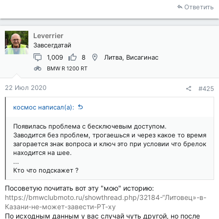
Ответить
Leverrier
Завсегдатай
1,009
8
Литва, Висагинас
BMW R 1200 RT
22 Июл 2020
#425
космос написал(а):
Появилась проблема с бесключевым доступом.
Заводится без проблем, трогаешься и через какое то время
загорается знак вопроса и ключ это при условии что брелок
находится на шее.
...
Кто что подскажет ?
Посоветую почитать вот эту "мою" историю:
https://bmwclubmoto.ru/showthread.php/32184-“Литовец»-в-
Казани-не-может-завести-РТ-ху
По исходным данным у вас случай чуть другой, но после