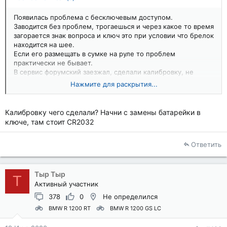
Появилась проблема с бесключевым доступом.
Заводится без проблем, трогаешься и через какое то время
загорается знак вопроса и ключ это при условии что брелок
находится на шее.
Если его размещать в сумке на руле то проблем
практически не бывает.
В сервис форумский заезжал, сделали калибровку, не
помогло.
Нажмите для раскрытия...
Батарейка свежая, первым делом ее поменял.
Кто что подскажет ?
Калибровку чего сделали? Начни с замены батарейки в
ключе, там стоит CR2032
Ответить
Тыр Тыр
Т
Активный участник
378
0
Не определился
BMW R 1200 RT
BMW R 1200 GS LC