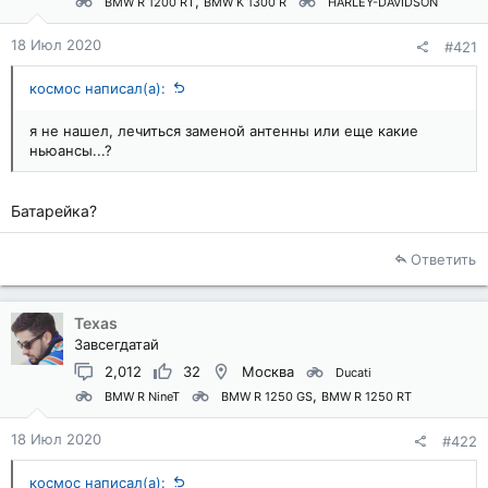
BMW R 1200 RT
BMW K 1300 R
HARLEY-DAVIDSON
18 Июл 2020
#421
космос написал(а):
я не нашел, лечиться заменой антенны или еще какие
ньюансы...?
Батарейка?
Ответить
Texas
Завсегдатай
2,012
32
Москва
Ducati
BMW R NineT
BMW R 1250 GS
BMW R 1250 RT
18 Июл 2020
#422
космос написал(а):