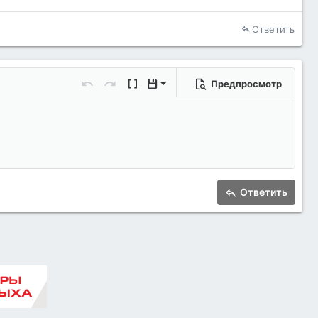
Ответить
Предпросмотр
Сохранить черновик
Отменить
Повторить
Переключить режим работы редакто
Черновики
Удалить черновик
Ответить