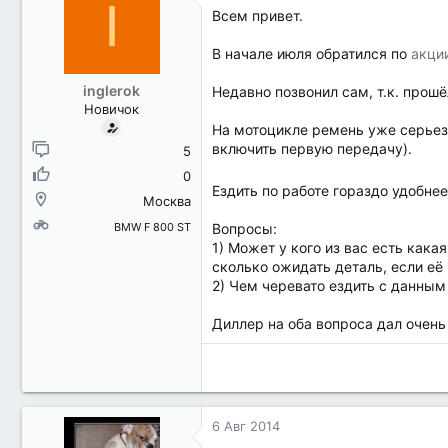
I
Всем привет.
В начале июля обратился по
акци
inglerok
Недавно позвонил сам, т.к. прошё
Новичок
На мотоцикле ремень уже серьезн
включить первую передачу).
5
0
Ездить по работе гораздо удобне
Москва
BMW F 800 ST
Вопросы:
1) Может у кого из вас есть как
сколько ожидать деталь, если её 
2) Чем черевато ездить с данным
Диллер на оба вопроса дал очень
6 Авг 2014