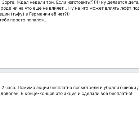
 Зорге. Ждал недели три. Если изготовить?))))) ну делается дет
 вроде ни на что ещё не влияет... Ну на что может влиять люфт п
реции (тьфу) в Германии её нет?))
ебе просто попался...
а 2 часа. Помимо акции бесплатно посмотрели и убрали ошибки 
я доволен. В конце-концов это акция и сделали всё бесплатно!