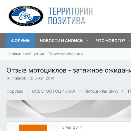
ФОРУМЫ
НОВОСТИ И АНОНСЫ
ЧТО НОВОГО?
Новые сообщения
Поиск сообщений
Отзыв мотоциклов - затяжное ожидан
А
Д
inglerok
5 Авг 2014
в
а
т
т
Форумы
ВСЁ О МОТОЦИКЛАХ
Мотоциклы BMW
T
о
а
р
н
т
а
е
ч
м
а
ы
л
а
5 Авг 2014