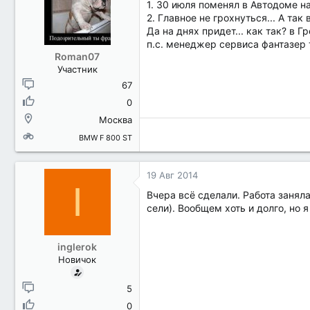
1. 30 июля поменял в Автодоме на
2. Главное не грохнуться... А так
Да на днях придет... как так? в Г
п.с. менеджер сервиса фантазер т
Roman07
Участник
67
0
Москва
BMW F 800 ST
19 Авг 2014
I
Вчера всё сделали. Работа занял
сели). Вообщем хоть и долго, но 
inglerok
Новичок
5
0