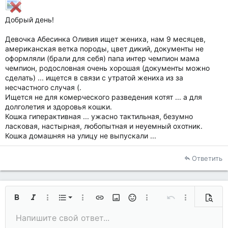
Добрый день!
Девочка Абесинка Оливия ищет жениха, нам 9 месяцев,
американская ветка породы, цвет дикий, документы не
оформляли (брали для себя) папа интер чемпион мама
чемпион, родословная очень хорошая (документы можно
сделать) ... ищется в связи с утратой жениха из за
несчастного случая (.
Ищется не для комерческого разведения котят ... а для
долголетия и здоровья кошки.
Кошка гиперактивная ... ужасно тактильная, безумно
ласковая, настырная, любопытная и неуемный охотник.
Кошка домашняя на улицу не выпускали ...
Ответить
Нумерованный список
Жирный
Курсив
Дополнительно...
Список
Дополнительно...
Вставить ссылку
Вставить изображение
Смайлы
Дополнительно...
Отменить
Дополнительн
Предп
Маркированный список
Напишите свой ответ...
По левому краю
9
Обычный
Сохранить черновик
Arial
Размер шрифта
Выравнивание
Цитата
Повторить
Медиа
Переключить режим работы редактора
Цвет текста
Формат параграфа
Вставить таблицу
Удалить форматирование
Шрифт
Вставить горизонтальную линию
Черновики
Зачёркнутый
Спойлер
Подчёркнутый
Код
Однострочный код
Однострочный спойлер