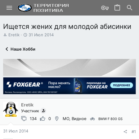
Ищется жених для молодой абисинки
А
Д
Eretik
31 Июл 2014
в
а
т
т
Наше Хобби
о
а
р
н
т
а
е
ч
м
а
ы
л
а
Eretik
Участник
134
0
МО, Видное
BMW F 800 GS
31 Июл 2014
#1