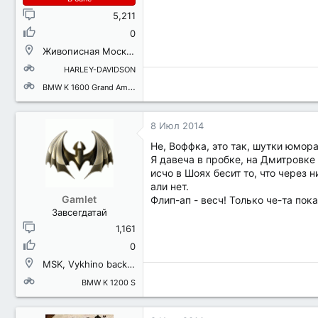
5,211
0
Живописная Москва
HARLEY-DAVIDSON
BMW K 1600 Grand America
8 Июл 2014
Не, Воффка, это так, шутки юмора 
Я давеча в пробке, на Дмитровке 
исчо в Шоях бесит то, что через 
али нет.
Gamlet
Флип-ап - весч! Только че-та пок
Завсегдатай
1,161
0
MSK, Vykhino backcountry district
BMW K 1200 S