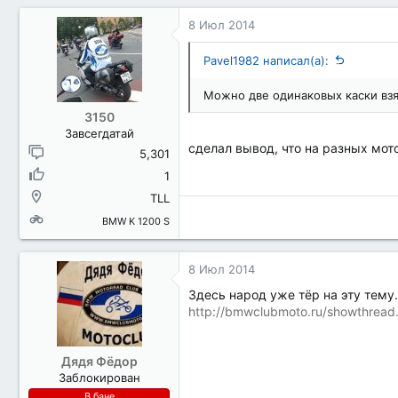
8 Июл 2014
Pavel1982 написал(а):
Можно две одинаковых каски взят
3150
Завсегдатай
сделал вывод, что на разных мото
5,301
1
TLL
BMW K 1200 S
8 Июл 2014
Здесь народ уже тёр на эту тему.
http://bmwclubmoto.ru/showthrea
Дядя Фёдор
Заблокирован
В бане