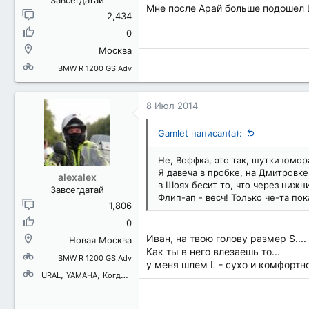
Завсегдатай
Мне после Арай больше подошел 
2,434
0
Москва
BMW R 1200 GS Adv
8 Июл 2014
Gamlet написал(а):
Не, Воффка, это так, шутки юмора
Я давеча в пробке, на Дмитровке 
alexalex
в Шоях бесит то, что через нижн
Завсегдатай
Флип-ап - весч! Только че-та по
1,806
0
Иван, на твою голову размер S..
Новая Москва
Как ты в него влезаешь то...
BMW R 1200 GS Adv
у меня шлем L - сухо и комфортно
URAL
YAMAHA
Когда-то был