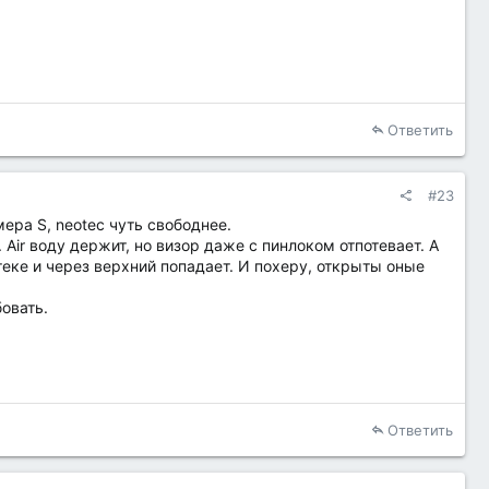
Ответить
#23
змера S, neotec чуть свободнее.
 Air воду держит, но визор даже с пинлоком отпотевает. А
отеке и через верхний попадает. И похеру, открыты оные
бовать.
Ответить