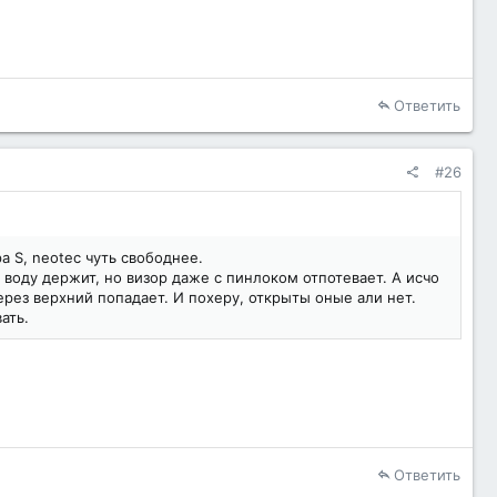
Ответить
#26
ра S, neotec чуть свободнее.
ir воду держит, но визор даже с пинлоком отпотевает. А исчо
через верхний попадает. И похеру, открыты оные али нет.
ать.
Ответить