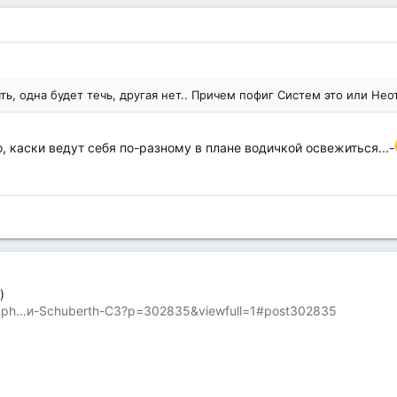
ь, одна будет течь, другая нет.. Причем пофиг Систем это или Нео
, каски ведут себя по-разному в плане водичкой освежиться...-
)
d.ph...и-Schuberth-C3?p=302835&viewfull=1#post302835