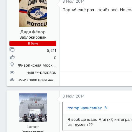
8 Июл 2014
Парни! ещё раз - течёт всё. Но е
Дядя Фёдор
Заблокирован
В бане
5,211
0
Живописная Москва
HARLEY-DAVIDSON
BMW K 1600 Grand America
8 Июл 2014
rzdrsp написал(а):
Я вообще юзаю Arai rx7, интегра
что думает??
Lamer