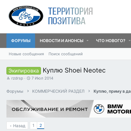
ФОРУМЫ
НОВОСТИ И АНОНСЫ
ЧТО НОВОГО?
Новые сообщения
Поиск сообщений
Куплю Shoei Neotec
Экипировка
А
Д
rzdrsp
7 Июл 2014
в
а
т
т
Форумы
КОММЕРЧЕСКИЙ РАЗДЕЛ
Куплю, приму в д
о
а
р
н
т
а
е
ч
м
а
ы
л
а
1
2
Назад