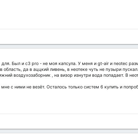
для. Был и с3 pro - не моя капсула. У меня и gt-air и neotec ра
в область, да в аццкий ливень, в неотеке чуть не пузыри пускал.
нижний воздухозаборник , на визор изнутри вода попадает. В не
а мне с ними не везёт. Осталось только систем 6 купить и попро