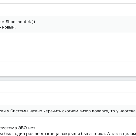
м Shoei neotek ))
о новый.
если у Системы нужно херачить скотчем визор поверху, то у неотек
 система ЭВО нет.
м был, один раз не до конца закрыл и была течка. А так в цело