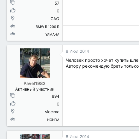
57
0
САО
BMW R 1200 R
YAMAHA
8 Июл 2014
Человек просто хочет купить шлем
Автору рекомендую брать только
Pavel1982
Активный участник
894
0
Москва
HONDA
8 Июл 2014