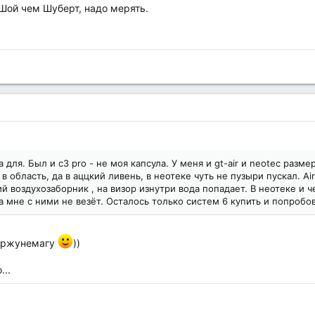
Шой чем Шуберт, надо мерять.
 для. Был и с3 pro - не моя капсула. У меня и gt-air и neotec разме
в область, да в аццкий ливень, в неотеке чуть не пузыри пускал. A
ий воздухозаборник , на визор изнутри вода попадает. В неотеке и 
ка мне с ними не везёт. Осталось только систем 6 купить и попробов
.. ржунемагу
))
...