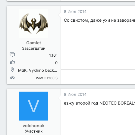
8 Июл 2014
Со свистом, даже ухи не завора
Gamlet
Завсегдатай
1,161
0
MSK, Vykhino backcountry district
BMW K 1200 S
8 Июл 2014
V
езжу второй год NEOTEC BOREALS 
volchonok
Участник