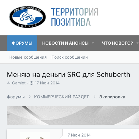
ФОРУМЫ
НОВОСТИ И АНОНСЫ
ЧТО НОВОГО?
Новые сообщения
Поиск сообщений
Меняю на деньги SRC для Schuberth
А
Д
Gamlet
17 Июн 2014
в
а
т
т
Форумы
КОММЕРЧЕСКИЙ РАЗДЕЛ
Экипировка
о
а
р
н
т
а
е
ч
м
а
ы
л
а
17 Июн 2014