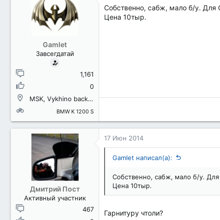
Собственно, сабж, мало б/у. Для
Цена 10тыр.
Gamlet
Завсегдатай
1,161
0
MSK, Vykhino backcountry district
BMW K 1200 S
17 Июн 2014
Gamlet написал(а):
Собственно, сабж, мало б/у. Дл
Цена 10тыр.
Дмитрий Пост
Активный участник
467
Гарнитуру чтоли?