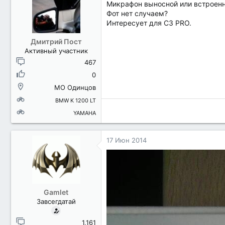
Микрафон выносной или встроен
Фот нет случаем?
Интересует для С3 PRO.
Дмитрий Пост
Активный участник
467
0
МО Одинцов
BMW K 1200 LT
YAMAHA
17 Июн 2014
Gamlet
Завсегдатай
1,161