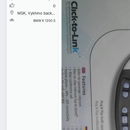
0
MSK, Vykhino backcountry district
BMW K 1200 S