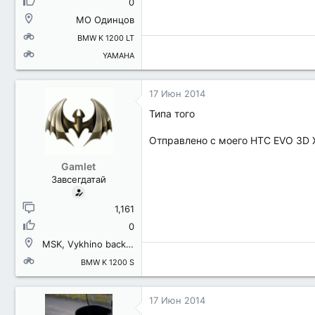
0
МО Одинцов
BMW K 1200 LT
YAMAHA
17 Июн 2014
Типа того
Отправлено с моего HTC EVO 3D 
Gamlet
Завсегдатай
1,161
0
MSK, Vykhino backcountry district
BMW K 1200 S
17 Июн 2014