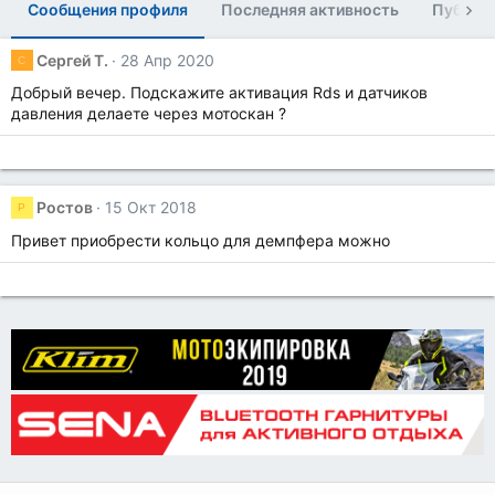
Сообщения профиля
Последняя активность
Публик
Сергей Т.
28 Апр 2020
С
Добрый вечер. Подскажите активация Rds и датчиков
давления делаете через мотоскан ?
Ростов
15 Окт 2018
Р
Привет приобрести кольцо для демпфера можно