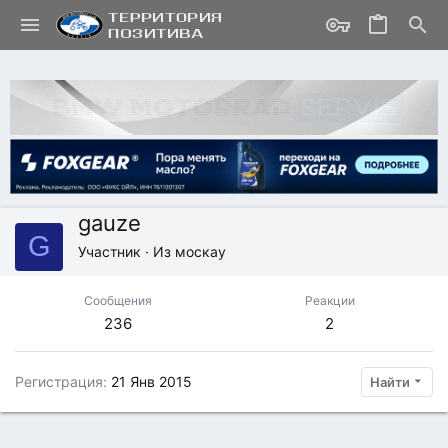
gauze
G
Участник
·
Из
москау
Сообщения
Реакции
236
2
Регистрация
21 Янв 2015
Найти