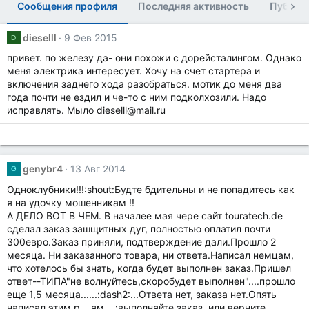
Сообщения профиля
Последняя активность
Публик
dieselll
9 Фев 2015
D
привет. по железу да- они похожи с дорейсталингом. Однако
меня электрика интересует. Хочу на счет стартера и
включения заднего хода разобраться. мотик до меня два
года почти не ездил и че-то с ним подколхозили. Надо
исправлять. Мыло dieselll@mail.ru
genybr4
13 Авг 2014
G
Одноклубники!!!:shout:Будте бдительны и не попадитесь как
я на удочку мошенникам !!
А ДЕЛО ВОТ В ЧЕМ. В началее мая чере сайт touratech.de
сделал заказ зашщитных дуг, полностью оплатил почти
300евро.Заказ приняли, подтверждение дали.Прошло 2
месяца. Ни заказанного товара, ни ответа.Написал немцам,
что хотелось бы знать, когда будет выполнен заказ.Пришел
ответ--ТИПА"не волнуйтесь,скоробудет выполнен"....прошло
еще 1,5 месяца......:dash2:...Ответа нет, заказа нет.Опять
написал этим р....ям....:выполняйте заказ, или верните