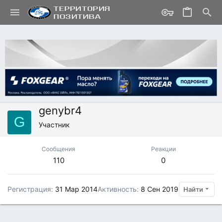
genybr4
G
Участник
Сообщения
Реакции
110
0
Регистрация
31 Мар 2014
Активность
8 Сен 2019
Найти