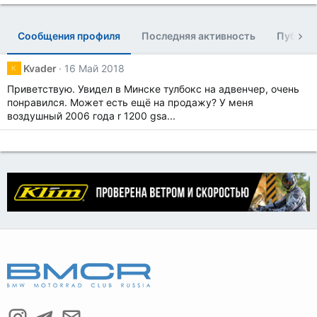
Сообщения профиля
Последняя активность
Публик
Kvader
16 Май 2018
K
Приветствую. Увидел в Минске тулбокс на адвенчер, очень
понравился. Может есть ещё на продажу? У меня
воздушный 2006 года r 1200 gsa...