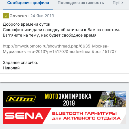
Сообщения профиля
Последняя активность
Публик
Govorun
24 Янв 2013
G
Доброго времени суток.
Соконфетники дали наводку обратиться к Вам за советом.
Взгляните на тему, как будет свободное время.
http://bmwclubmoto.ru/showthread.php/6635-Москва-
Мурманск-лето-2013?p=151707&mode=linear#post151707
Заранее спасибо.
Николай