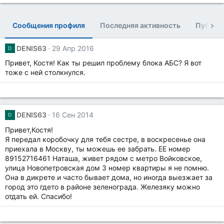
Сообщения профиля
Последняя активность
Публик
DENIS63
29 Апр 2016
D
Привет, Костя! Как ты решил проблему блока АБС? Я вот
тоже с ней столкнулся.
DENIS63
16 Сен 2014
D
Привет,Костя!
Я передал коробочку для тебя сестре, в воскресенье она
приехала в Москву, ты можешь ее забрать. ЕЕ номер
89152716461 Наташа, живет рядом с метро Войковское,
улица Новопетровская дом 3 номер квартиры я не помню.
Она в дикрете и часто бывает дома, но иногда выезжает за
город это гдето в районе зеленограда. Железяку можно
отдать ей. Спасибо!