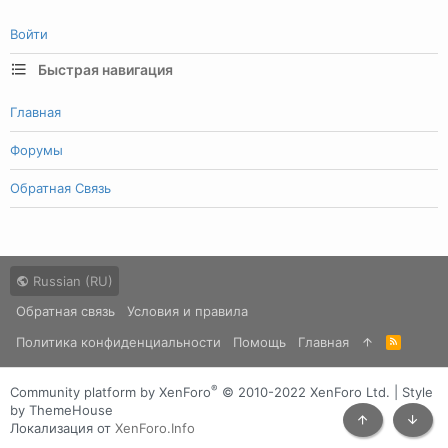
Войти
Быстрая навигация
Главная
Форумы
Обратная Связь
Russian (RU)
Обратная связь
Условия и правила
Политика конфиденциальности
Помощь
Главная
R
S
S
®
Community platform by XenForo
© 2010-2022 XenForo Ltd.
|
Style
by ThemeHouse
Локализация от
XenForo.Info
Сверху
Снизу