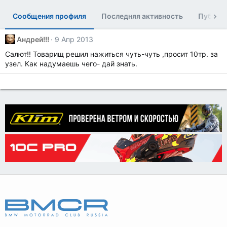
Сообщения профиля
Последняя активность
Публик
Андрей!!!
9 Апр 2013
Салют!! Товарищ решил нажиться чуть-чуть ,просит 10тр. за
узел. Как надумаешь чего- дай знать.