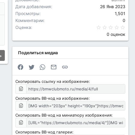
Дата добавления
26 Янв 2023
но...
дпросмотр
Просмотры
1,501
Комментарии
0
0.0
Оценка
0 оценок
Поделиться медиа
ь
Facebook
Twitter
WhatsApp
Электронная почта
Ссылка
Скопировать ссылку на изображение
Скопировать BB-код на изображение
Скопировать BB-код на миниатюру изображения
Скопировать BB-код галереи