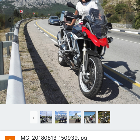
IMG_20180813_150939.jpg