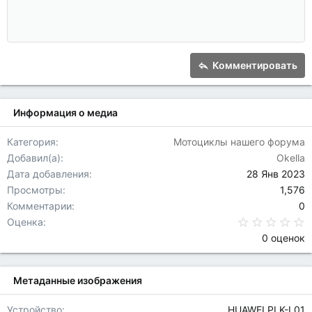
10
Удалить черновик
Увеличить отступ
Book Antiqua
По центру
Заголовок 1
12
Courier New
Уменьшить отступ
По правому краю
Заголовок 2
15
Georgia
Выравнивание текста
Заголовок 3
Комментировать
18
Tahoma
22
Times New Roman
Информация о медиа
26
Trebuchet MS
Verdana
Категория
Мотоциклы нашего форума
Добавил(а)
Okella
Дата добавления
28 Янв 2023
Просмотры
1,576
Комментарии
0
0
Оценка
0 оценок
Метаданные изображения
Устройство
HUAWEI PLK-L01