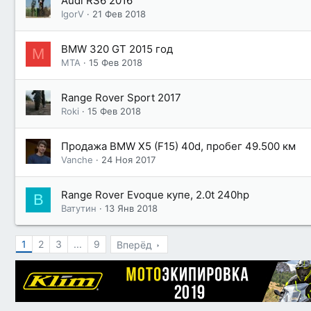
Audi RS6 2016
IgorV
21 Фев 2018
BMW 320 GT 2015 год
М
МТА
15 Фев 2018
Range Rover Sport 2017
Roki
15 Фев 2018
Продажа BMW X5 (F15) 40d, пробег 49.500 км
Vanche
24 Ноя 2017
Range Rover Evoque купе, 2.0t 240hp
В
Ватутин
13 Янв 2018
1
2
3
...
9
Вперёд