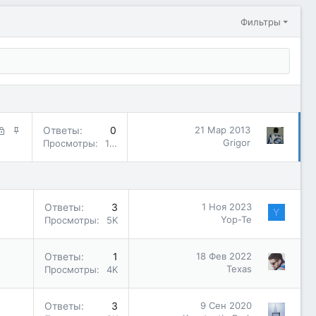
Фильтры
З
З
Ответы
0
21 Мар 2013
а
а
Grigor
Просмотры
14K
к
к
р
р
ы
е
т
п
Ответы
3
1 Ноя 2023
а
л
Y
Yop-Te
Просмотры
5K
е
н
о
Ответы
1
18 Фев 2022
Texas
Просмотры
4K
Ответы
3
9 Сен 2020