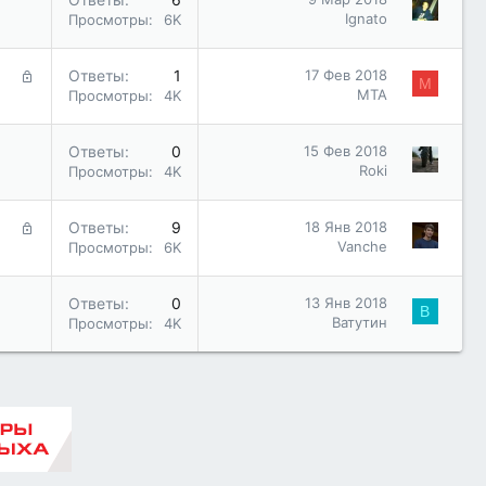
Ignato
Просмотры
6K
З
Ответы
1
17 Фев 2018
М
а
МТА
Просмотры
4K
к
р
Ответы
0
15 Фев 2018
ы
Roki
Просмотры
4K
т
а
З
Ответы
9
18 Янв 2018
а
Vanche
Просмотры
6K
к
р
Ответы
0
13 Янв 2018
ы
В
Ватутин
Просмотры
4K
т
а