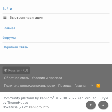
Войти
Быстрая навигация
Главная
Форумы
Обратная Связь
Russian (RU)
Обратная связь
Условия и правила
Политика конфиденциальности
Помощь
Главная
R
S
S
®
Community platform by XenForo
© 2010-2022 XenForo Ltd.
|
Style
by ThemeHouse
Локализация от
XenForo.Info
Сверху
Снизу