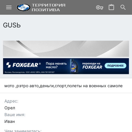
GUSЬ
мото ,рэтро авто,деньги,спорт,полеты на военных самоле
Адрес
Орел
Ваше имя
Иван
Чем занимаетесь